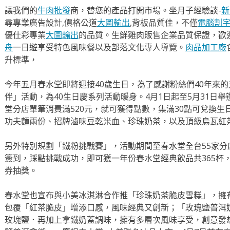
讓我們的
牛肉批發
商，替您的產品打開市場。坐月子經驗談-
新
尋專業廣告設計,價格公道
大圖輸出
,背板品質佳，不僅
電腦割
優仕彩專業
大圖輸出
的品質。生鮮雞肉販售企業品質保證，歡
舟
一日遊享受特色風味餐以及部落文化專人導覽。
肉品加工廠
升標準，
今年五月春水堂即將迎接40歲生日，為了感謝粉絲們40年來
伴」活動，為40生日慶系列活動暖身。4月1日起至5月31日
堂分店單筆消費滿520元，就可獲得點數，集滿30點可兌換
功夫麵兩份、招牌滷味豆乾米血、珍珠奶茶，以及頂級烏瓦紅
另外特別規劃「鐵粉挑戰賽」，活動期間至春水堂全台55家分
簽到，踩點挑戰成功，即可獲一年份春水堂經典飲品共365杯
券抽獎。
春水堂也宣布與小美冰淇淋合作推「珍珠奶茶脆皮雪糕」，擁
包覆「紅茶脆皮」增添口感，風味經典又創新；「玫瑰鹽普洱
玫塊鹽．再加上拿鐵奶蓋調味，擁有多層次風味享受，創意發