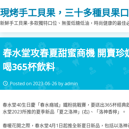
Skip
現烤手工貝果，三十多種貝果口
to
content
新鮮手工貝果-多款獨特口位、無蛋低糖低油，時尚健康的最佳
春水堂攻春夏甜蜜商機 開賣珍
喝365杯飲料
Posted on
2023-06-26
by
admin
access_time
春水堂40生日慶「春水癮城」鐵粉挑戰賽，要送出365杯經典
水堂2023所推的夏季新品「夏之洛神」(右)、「洛神香檸」
春暖花開之際，春水堂4月1日起推全新夏日新品，包括以洛神