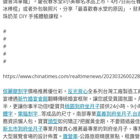
鹽普洱拿鐵」。慶祝春水堂x小美聯名冰品上市，4月7日前在
冰棒棍」或者外包裝照片，分享「最喜歡春水堂的原因」，就
珠奶茶 DIY 手搖體驗課程。
#
#
#
#
#
https://www.chinatimes.com/realtimenews/202303260022
保麗龍割字
價格推薦優仕彩。
反光背心
全系列台灣工廠製造工
宴禮遇
新竹婚宴會館
翻轉傳統婚宴框架，讓您感受異國氛圍。
半，更讓你事半功倍!!愛寶貝
桃園到府坐月子
提供24小時、9
體字
、
電腦割字
…等成品的尺寸。南部專業
嘉義到府坐月子
,
台
務資訊懶人包，寶寶
頭型
如何矯正?把握黃金期，不要錯過最佳
新北市到府坐月子
專業月嫂真心推薦最專業的到府坐月子。專
大型展覽會場的設計佈置。
露營車
-公路旅遊精選景點，租露