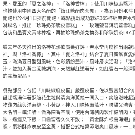
果、愛玉的「夏之洛神」、「洛神香檸」；使用川味椒麻醬汁
也推使用中國四大名醋的「鎮江糖醋肉套餐」。為五月份40
開跑也於4月1日提前開跑，踩點挑戰成功就送365杯經典春
淋聯名，推出「珍珠奶茶脆皮雪糕」、「玫瑰鹽普洱奶蓋雪糕」
包裝和墨寶文青冰棒棍，再抽珍珠奶茶兌換券和珍珠奶茶DIY
繼去年冬天推出的洛神花熱飲廣獲好評，春水堂再度推出兩款
神」與「洛神香檸」。其中「夏之洛神」結合了夏日廣獲喜愛
玉，滿滿夏日酸甜風味，色彩繽紛豐沛，風味層次活潑；「洛
汁，並加入黃金蔗糖調泡，天然鮮紅透著光，如紅寶石一般清
的養顏聖品。
餐點部分，包括「川味椒麻皮蛋」嚴選皮蛋、佐以豐富組合的
舀起醬湯伴著酥脆花生粒與清爽洋蔥絲一同入口，爽脆滋味超
物雞肉絲與洋蔥絲、小黃瓜，拌入川味椒麻醬汁，酸甜又清爽
大名醋－鎮江醋，做為陳香基調，使用台灣豬肉製作糖醋肉，
味，過癮又下飯，口齒留香久久不散；「黃金酥炸根島海蝦」
蝦，裹粉酥炸表皮至金黃，搭配台式桔醬添增爽口風味，一口