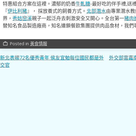
特惠組合方案在這裡。濃郁的奶香
牛軋糖
-最好吃的伴手禮,送
『
伊比利豬
』， 採放養式的飼養方式。
北部潛水
由專業潛水教
界，
秀姑巒溪
親子一起泛舟去​刺激安全又開心。全台第一
豬肉
替知名食品製造廠商，知名連鎖餐飲集團提供肉品食材，我們
Posted in
美食情報
work_outline
文
新北表揚72名優秀青年 侯友宜勉每位國民都是外
外交部雲嘉
交官
章
導
覽