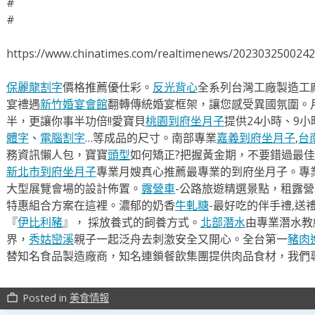
#
#
https://www.chinatimes.com/realtimenews/202303250024
保麗龍割字
價格推薦優仕彩。
反光背心
全系列台灣工廠製造工
宴禮遇
新竹婚宴會館
翻轉傳統婚宴框架，讓您感受異國氛圍。
半，更讓你事半功倍!!愛寶貝
桃園到府坐月子
提供24小時、9
體字
、
電腦割字
…等成品的尺寸。南部專業
嘉義到府坐月子
,
台
務資訊懶人包，寶寶
頭型
如何矯正?把握黃金期，不要錯過最佳
新北市到府坐月子
專業月嫂真心推薦最專業的到府坐月子。專
大型展覽會場的設計佈置。
露營車
-公路旅遊精選景點，租露
特惠組合方案在這裡。濃郁的奶香
牛軋糖
-最好吃的伴手禮,送
『
伊比利豬
』， 採放養式的飼養方式。
北部潛水
由專業潛水教
界，
秀姑巒溪
親子一起泛舟去​刺激安全又開心。全台第一
豬肉
替知名食品製造廠商，知名連鎖餐飲集團提供肉品食材，我們
Posted in
美食情報
work_outline