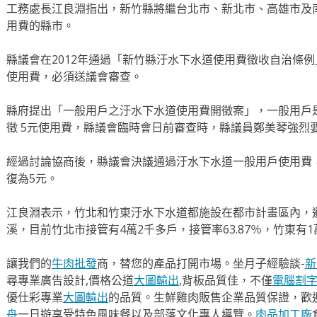
工務處長江良淵指出，新竹縣將繼台北市、新北市、高雄市及
用費的縣市。
縣議會在2012年通過「新竹縣汙水下水道使用費徵收自治條
使用費，必須送議會審查。
縣府提出「一般用戶之汙水下水道使用費開徵案」，一般用戶
徵 5元使用費，縣議會臨時會日前審查時，縣議員鄭美琴強烈
經過討論協商後，縣議會決議通過汙水下水道一般用戶使用費，
復為5元。
江良淵表示，竹北和竹東汙水下水道都施設在都市計畫區內，
溪，目前竹北市接管有4萬2千多戶，接管率63.87％，竹東有1萬
讓我們的
牛肉批發
商，替您的產品打開市場。坐月子經驗談-
新
尋專業廣告設計,價格公道
大圖輸出
,背板品質佳，不僅
電腦割
優仕彩專業
大圖輸出
的品質。生鮮雞肉販售企業品質保證，歡
舟
一日遊享受特色風味餐以及部落文化專人導覽。
肉品加工廠