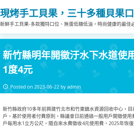
Skip
現烤手工貝果，三十多種貝果口
to
content
新鮮手工貝果-多款獨特口位、無蛋低糖低油，時尚健康的最佳
新竹縣明年開徵汙水下水道使用
1度4元
Posted on
2023-06-22
by
admin
access_time
新竹縣政府10多年前興建竹北市和竹東鎮水資源回收中心，目
戶，基於使用者付費原則，縣議會日前通過一般用戶開徵使用費
戶每用水1立方公尺，隨自來水費徵收4元使用費，2025年恢復