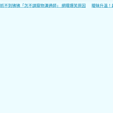
文
抓不到狒狒「怎不請寵物溝通師」 網曝爆笑原因
曖昧升溫！
章
導
覽