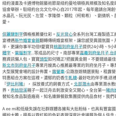
紐約漫畫及卡通博物館藝術節是紐約曼哈頓極具規模及知名度
協會舉辦。駐紐約台北文化中心自2017年起，每年邀請台灣創作
水晶孔、阮光民、左萱、李隆傑、顆粒（柯宥希）、劉倩帆、
愛。
保麗龍割字
價格推薦優仕彩。
反光背心
全系列台灣工廠製造工
宴禮遇
新竹婚宴會館
翻轉傳統婚宴框架，讓您感受異國氛圍。
半，更讓你事半功倍!!愛寶貝
桃園到府坐月子
提供24小時、9
體字
、
電腦割字
…等成品的尺寸。南部專業
嘉義到府坐月子
,
台
務資訊懶人包，寶寶
頭型
如何矯正?把握黃金期，不要錯過最佳
新北市到府坐月子
專業月嫂真心推薦最專業的到府坐月子。專
大型展覽會場的設計佈置。
露營車
-公路旅遊精選景點，租露
特惠組合方案在這裡。濃郁的奶香
牛軋糖
-最好吃的伴手禮,送
『
伊比利豬
』， 採放養式的飼養方式。
北部潛水
由專業潛水教
界，
秀姑巒溪
親子一起泛舟去​刺激安全又開心。全台第一
豬肉
替知名食品製造廠商，知名連鎖餐飲集團提供肉品食材，我們
A ee mi和低級失誤在社群媒體各擁有大批粉絲，也具有豐富國內
繽紛大膽，擅長以霓虹般的色彩表現深度社會議題及個人信念。本