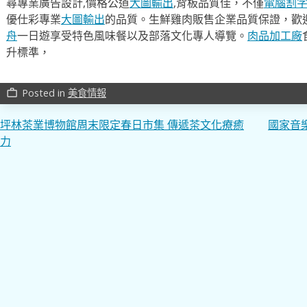
尋專業廣告設計,價格公道
大圖輸出
,背板品質佳，不僅
電腦割
優仕彩專業
大圖輸出
的品質。生鮮雞肉販售企業品質保證，歡
舟
一日遊享受特色風味餐以及部落文化專人導覽。
肉品加工廠
升標準，
Posted in
美食情報
work_outline
文
坪林茶業博物館周末限定春日市集 傳遞茶文化療癒
國家音
力
章
導
覽