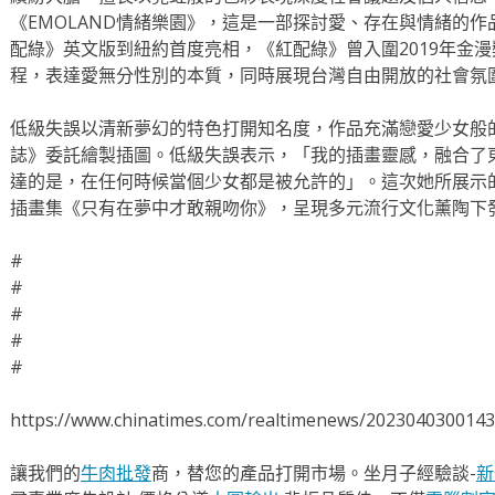
《EMOLAND情緒樂園》，這是一部探討愛、存在與情緒的
配綠》英文版到紐約首度亮相，《紅配綠》曾入圍2019年金
程，表達愛無分性別的本質，同時展現台灣自由開放的社會氛
低級失誤以清新夢幻的特色打開知名度，作品充滿戀愛少女般
誌》委託繪製插圖。低級失誤表示，「我的插畫靈感，融合了
達的是，在任何時候當個少女都是被允許的」。這次她所展示
插畫集《只有在夢中才敢親吻你》，呈現多元流行文化薰陶下
#
#
#
#
#
https://www.chinatimes.com/realtimenews/202304030014
讓我們的
牛肉批發
商，替您的產品打開市場。坐月子經驗談-
新