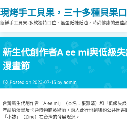
Skip
現烤手工貝果，三十多種貝果口
to
content
新鮮手工貝果-多款獨特口位、無蛋低糖低油，時尚健康的最佳
新生代創作者A ee mi與低級
漫畫節
Posted on
2023-07-15
by
admin
access_time
台灣新生代創作者「A ee mi」（本名：張雅晴）和「低級失
年紐約漫畫及卡通博物館藝術節，兩人此行也到紐約公共圖書館
「小誌」（Zine）在台灣的發展現況。