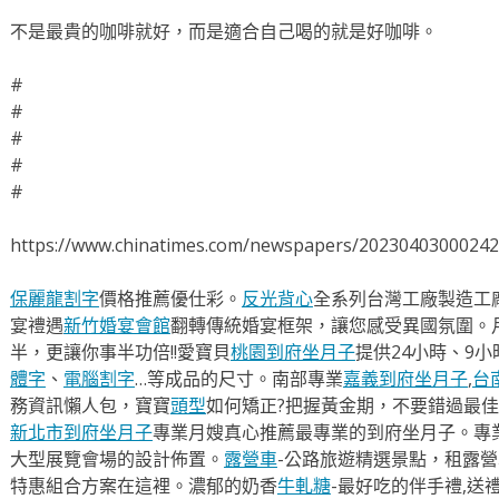
不是最貴的咖啡就好，而是適合自己喝的就是好咖啡。
#
#
#
#
#
https://www.chinatimes.com/newspapers/2023040300024
保麗龍割字
價格推薦優仕彩。
反光背心
全系列台灣工廠製造工
宴禮遇
新竹婚宴會館
翻轉傳統婚宴框架，讓您感受異國氛圍。
半，更讓你事半功倍!!愛寶貝
桃園到府坐月子
提供24小時、9
體字
、
電腦割字
…等成品的尺寸。南部專業
嘉義到府坐月子
,
台
務資訊懶人包，寶寶
頭型
如何矯正?把握黃金期，不要錯過最佳
新北市到府坐月子
專業月嫂真心推薦最專業的到府坐月子。專
大型展覽會場的設計佈置。
露營車
-公路旅遊精選景點，租露
特惠組合方案在這裡。濃郁的奶香
牛軋糖
-最好吃的伴手禮,送