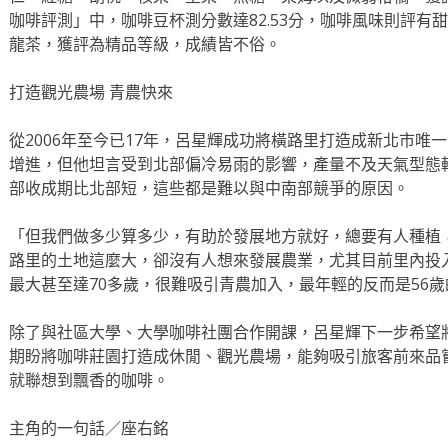
咖啡評測」中，咖啡豆杯測分數達82.53分，咖啡風味則評有
龍茶，獲評為精品等級，成績皆不俗。
打造觀光農場 青農快來
從2006年至今已17年，呂星輝成功將橫路里打造成新北市唯
增進，但他坦言受到北部偏冷易雨的影響，產量不及天氣型態
部收成期比北部短，這些都是難以與中南部競爭的原因。
「但我們做多少算多少，有助於發展地方就好，總要有人種植
路里的土地這麼大，卻沒有人想來發展農業，尤其目前里內投
最大甚至達70多歲，很難吸引青農加入，最年輕的反而是56
除了與社區大學、大學咖啡社團合作開課，呂星輝下一步希望
期盼將咖啡莊園打造成休閒、觀光農場，能夠吸引旅客前來品
就聯想到飄香的咖啡。
主角的一句話／座右銘