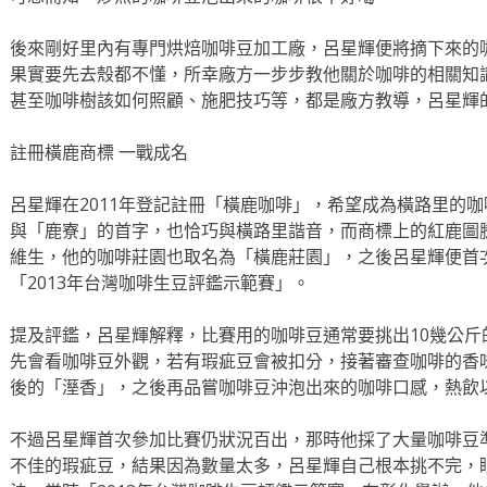
後來剛好里內有專門烘焙咖啡豆加工廠，呂星輝便將摘下來的
果實要先去殼都不懂，所幸廠方一步步教他關於咖啡的相關知
甚至咖啡樹該如何照顧、施肥技巧等，都是廠方教導，呂星輝
註冊橫鹿商標 一戰成名
呂星輝在2011年登記註冊「橫鹿咖啡」，希望成為橫路里的
與「鹿寮」的首字，也恰巧與橫路里諧音，而商標上的紅鹿圖
維生，他的咖啡莊園也取名為「橫鹿莊園」，之後呂星輝便首
「2013年台灣咖啡生豆評鑑示範賽」。
提及評鑑，呂星輝解釋，比賽用的咖啡豆通常要挑出10幾公
先會看咖啡豆外觀，若有瑕疵豆會被扣分，接著審查咖啡的香
後的「溼香」，之後再品嘗咖啡豆沖泡出來的咖啡口感，熱飲
不過呂星輝首次參加比賽仍狀況百出，那時他採了大量咖啡豆
不佳的瑕疵豆，結果因為數量太多，呂星輝自己根本挑不完，