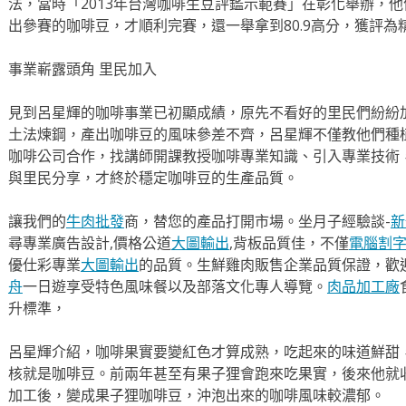
法，當時「2013年台灣咖啡生豆評鑑示範賽」在彰化舉辦，
出參賽的咖啡豆，才順利完賽，還一舉拿到80.9高分，獲評為
事業嶄露頭角 里民加入
見到呂星輝的咖啡事業已初顯成績，原先不看好的里民們紛紛
土法煉鋼，產出咖啡豆的風味參差不齊，呂星輝不僅教他們種
咖啡公司合作，找講師開課教授咖啡專業知識、引入專業技術
與里民分享，才終於穩定咖啡豆的生產品質。
讓我們的
牛肉批發
商，替您的產品打開市場。坐月子經驗談-
新
尋專業廣告設計,價格公道
大圖輸出
,背板品質佳，不僅
電腦割
優仕彩專業
大圖輸出
的品質。生鮮雞肉販售企業品質保證，歡
舟
一日遊享受特色風味餐以及部落文化專人導覽。
肉品加工廠
升標準，
呂星輝介紹，咖啡果實要變紅色才算成熟，吃起來的味道鮮甜
核就是咖啡豆。前兩年甚至有果子狸會跑來吃果實，後來他就
加工後，變成果子狸咖啡豆，沖泡出來的咖啡風味較濃郁。