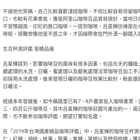
不過他也笑稱，自己比較喜歡淺焙咖啡，不但比較容易保留咖
口，也較有花果香氣，像是阿里山咖啡豆品質就很好，當地日
不習慣越南、印尼的進口咖啡。一提到咖啡，呂星輝彷彿是在
啡經，很難想像他是不惑之年，才因緣際會從門外漢一腳踏入
生豆杯測評鑑 皆精品級
呂星輝提到，影響咖啡豆的風味有很多因素，包括先天的種植
續處理的水洗、日曬、蜜處理以及厭氧處理法等咖啡豆加工手
初採用水洗處理，後來發現日曬的咖啡豆效果比較好，較能還
日曬法。
經過多年發展後，如今橫路里已有7、8戶農家投入咖啡產業，
三、四百公斤咖啡豆，其中呂星輝的咖啡莊園可產出約一、兩
際，也不斷參加咖啡評鑑，期望打響知名度。
在「2019年台灣國產精品咖啡評鑑」中，呂星輝的咖啡豆杯測分
仁、紅糖、胡桃、核果、堅果、焦糖、萊姆以及微弱柑橘，獲評