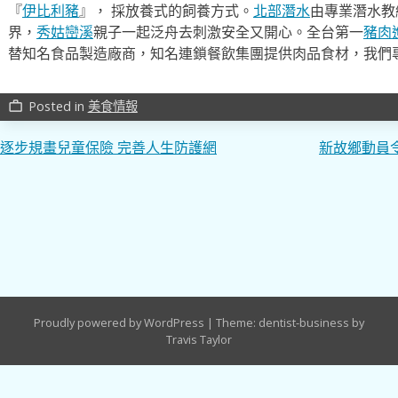
『
伊比利豬
』， 採放養式的飼養方式。
北部潛水
由專業潛水教
界，
秀姑巒溪
親子一起泛舟去​刺激安全又開心。全台第一
豬肉
替知名食品製造廠商，知名連鎖餐飲集團提供肉品食材，我們
Posted in
美食情報
work_outline
文
逐步規畫兒童保險 完善人生防護網
新故鄉動員
章
導
覽
Proudly powered by WordPress
|
Theme: dentist-business by
Travis Taylor