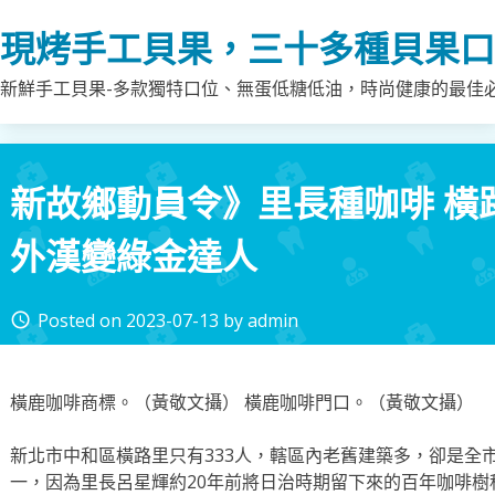
Skip
現烤手工貝果，三十多種貝果口
to
content
新鮮手工貝果-多款獨特口位、無蛋低糖低油，時尚健康的最佳
新故鄉動員令》里長種咖啡 橫
外漢變綠金達人
Posted on
2023-07-13
by
admin
access_time
橫鹿咖啡商標。（黃敬文攝） 橫鹿咖啡門口。（黃敬文攝）
新北市中和區橫路里只有333人，轄區內老舊建築多，卻是全市
一，因為里長呂星輝約20年前將日治時期留下來的百年咖啡樹