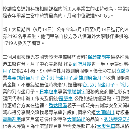
修讀信息通訊科技相關課程的新工大畢業生的起薪較高。畢業
是去年畢業生當中薪資最高的，月薪中位數達5500元。
新工大星期四（9月14日）公布今年3月1日至5月14日進行的
有2193名畢業生，他們畢業自校方及八個海外大學夥伴提供的3
1719人參與了調查。
三個月單次觀光泰國簽證需準備哪些資料?
保麗龍割字
價格推薦
造工廠直營，月子中心貴鬆鬆,找對
到府月嫂
省一半，更讓你事半
月子
提供24小時、9小時彈性月嫂到府服務。優仕彩提供
立體
業
嘉義到府坐月子
,
台南到府坐月子
,
高雄到府坐月子
收費服務
黃金期，不要錯過最佳時機!好月嫂難尋!
台北到府坐月子
、
新北
業的到府坐月子。
日本包車
專業
電腦割字
服務的廠商優仕彩有
護照代辦申辦工作天及價錢!
露營車
-公路旅遊精選景點，租露
特惠組合方案在這裡。
秀姑巒溪
親子一起泛舟去​刺激安全又開
媽心得分享與交流找尋專業廣告設計,價格公道
大圖輸出
,背板
電腦割字
讓客戶滿意優仕彩專業
大圖輸出
的品質。
秀姑巒溪泛
化專人導覽。為什麼辦理台胞證需要護照正本?
大阪包車
高規格