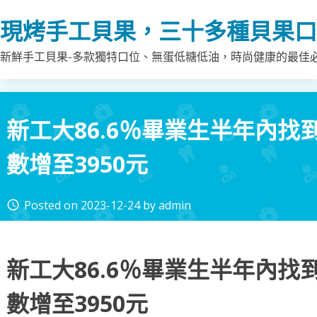
Skip
現烤手工貝果，三十多種貝果口
to
content
新鮮手工貝果-多款獨特口位、無蛋低糖低油，時尚健康的最佳
新工大86.6％畢業生半年內找
數增至3950元
Posted on
2023-12-24
by
admin
access_time
新工大86.6％畢業生半年內找
數增至3950元