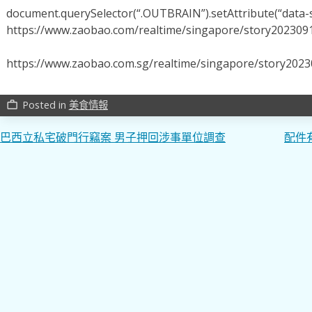
document.querySelector(“.OUTBRAIN”).setAttribute(“data-s
https://www.zaobao.com/realtime/singapore/story202309
https://www.zaobao.com.sg/realtime/singapore/story202
Posted in
美食情報
work_outline
文
巴西立私宅破門行竊案 男子押回涉事單位調查
配件
章
導
覽