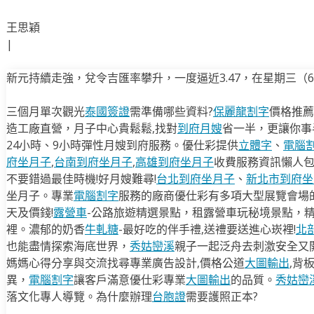
王思穎
|
新元持續走強，兌令吉匯率攀升，一度逼近3.47，在星期三（6月
三個月單次觀光
泰國簽證
需準備哪些資料?
保麗龍割字
價格推薦
造工廠直營，月子中心貴鬆鬆,找對
到府月嫂
省一半，更讓你事半
24小時、9小時彈性月嫂到府服務。優仕彩提供
立體字
、
電腦
府坐月子
,
台南到府坐月子
,
高雄到府坐月子
收費服務資訊懶人
不要錯過最佳時機!好月嫂難尋!
台北到府坐月子
、
新北市到府坐
坐月子。專業
電腦割字
服務的廠商優仕彩有多項大型展覽會場
天及價錢!
露營車
-公路旅遊精選景點，租露營車玩秘境景點，
裡。濃郁的奶香
牛軋糖
-最好吃的伴手禮,送禮要送進心崁裡!
北
也能盡情探索海底世界，
秀姑巒溪
親子一起泛舟去​刺激安全又
媽媽心得分享與交流找尋專業廣告設計,價格公道
大圖輸出
,背
異，
電腦割字
讓客戶滿意優仕彩專業
大圖輸出
的品質。
秀姑巒
落文化專人導覽。為什麼辦理
台胞證
需要護照正本?