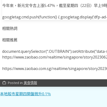
今年來，新元兌令吉上漲5.47％，截至星期四（22日）早上9時零
googletag.cmd.push(function() { googletag.display(‘dfp-ad-i
相關熱詞
相關推薦
document.querySelector(“.OUTBRAIN”).setAttribute(“data-s
https://www.zaobao.com/realtime/singapore/story202306
https://www.zaobao.com.sg/realtime/singapore/story202
Posted in
美食情報
work_outline
文
本地股市星期四開盤微升0.1％
章