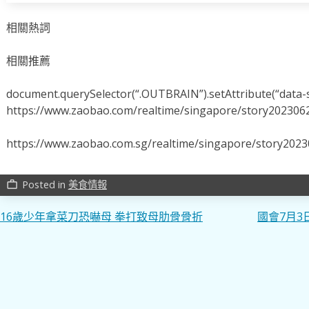
相關熱詞
相關推薦
document.querySelector(“.OUTBRAIN”).setAttribute(“data-s
https://www.zaobao.com/realtime/singapore/story202306
https://www.zaobao.com.sg/realtime/singapore/story202
Posted in
美食情報
work_outline
文
16歲少年拿菜刀恐嚇母 拳打致母肋骨骨折
國會7月3
章
導
覽