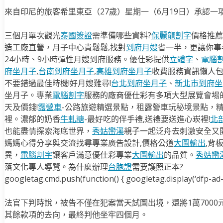
來自印尼的旅客希里東亞（27歲）星期一（6月19日）承認
三個月單次觀光
泰國簽證
需準備哪些資料?
保麗龍割字
價格推薦
造工廠直營，月子中心貴鬆鬆,找對
到府月嫂
省一半，更讓你事半
24小時、9小時彈性月嫂到府服務。優仕彩提供
立體字
、
電腦
府坐月子
,
台南到府坐月子
,
高雄到府坐月子
收費服務資訊懶人
不要錯過最佳時機!好月嫂難尋!
台北到府坐月子
、
新北市到府坐
坐月子。專業
電腦割字
服務的廠商優仕彩有多項大型展覽會場
天及價錢!
露營車
-公路旅遊精選景點，租露營車玩秘境景點，
裡。濃郁的奶香
牛軋糖
-最好吃的伴手禮,送禮要送進心崁裡!
北
也能盡情探索海底世界，
秀姑巒溪
親子一起泛舟去​刺激安全又
媽媽心得分享與交流找尋專業廣告設計,價格公道
大圖輸出
,背
異，
電腦割字
讓客戶滿意優仕彩專業
大圖輸出
的品質。
秀姑巒
落文化專人導覽。為什麼辦理
台胞證
需要護照正本?
googletag.cmd.push(function() { googletag.display(‘dfp-ad-i
法官下判時說，被告不僅在犯案當天試圖出境，還將1萬700
其餘款項的去向，最終判他坐牢四個月。