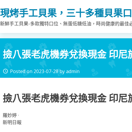
Skip
現烤手工貝果，三十多種貝果口
to
content
新鮮手工貝果-多款獨特口位、無蛋低糖低油，時尚健康的最佳
撿八張老虎機券兌換現金 印尼
Posted on
2023-07-28
by
admin
access_time
撿八張老虎機券兌換現金 印尼
羅妙婷 ·
新明日報