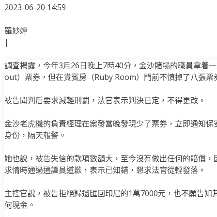
2023-06-20 14:59
羅妙婷
|
調查揭露，今年3月26日晚上7時40分，金沙賭場的職員拿着一疊老虎機的T
out）票券，但在貴賓房（Ruby Room）門前不慎掉了八張票
被告聞判后要求減輕刑罰，法官表示判決已定，不得更改。
金沙老虎機的負責經理在案發當晚發現少了票券，立即通知保
身份，隔天報警。
她也說，被告失信的款項數額大，至今沒有做出任何的賠償，
求情時通過通譯員道歉，表示已知錯，懇求法官從輕發落。
主控官說，被告拒絕歸還匯回印尼的1萬7000元，也不願告
何現金。