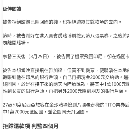
延伸閱讀
被告拒絕歸還已匯回國的錢，也拒絕透露其餘款項的去向。
這時，被告剛好在進入貴賓房賭博前撿到這八張票券，之後將票
匆離開賭場。
事發三天後（3月29日），被告買了機票飛回印尼，卻在過關
被告本想當晚直接飛往雅加達，但買不到機票，便聯繫在本地的
轉賬到他在印尼的銀行戶頭，自己再把現金2000元交給她。
錢回國，於是在接下來的两天內陸續匯款，將其中1萬1000元
匯到女友的銀行戶頭，再把另外2000元匯到朋友的銀行戶頭。
27歲印度尼西亞旅客在金沙賭場撿到八張老虎機的TITO票券后
中1萬7000元匯回國，並企圖同天飛回國。
拒歸還款項 判監四個月