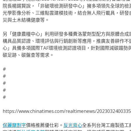
院長楊錫賢說，「非破壞檢測研發中心」擁多項領先全球的檢
光學影像分析、三維點雲建模技術，結合無人飛行載具，研發
災與土木結構健康等。
另「健康農糧中心」利用研發多種費洛蒙劑型配方與原體合成
構具品質認證、環境評估與行銷創新等應用，推廣友善耕作不
心」具備多項國際TAF環境檢測認證項目，針對國際減碳趨勢
碳足跡、碳盤查等需求。
#
#
#
#
#
https://www.chinatimes.com/realtimenews/202303240033
保麗龍割字
價格推薦優仕彩。
反光背心
全系列台灣工廠製造工