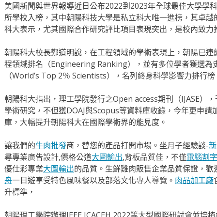
美國新聞與世界報導近日公布2022到2023年全球最佳大學學
所學校入榜，其中朝陽科技大學是私立科大唯一進榜，其卓越的
科大表示，尤其國際合作研究評比項目表現突出，是校內致力
朝陽科大校長鄭道明說，在工程領域的學術表現上，朝陽已連
程領域排名（Engineering Ranking），並有多位學者
（World’s Top 2％ Scientists），名列終身科學影響力
朝陽科大指出，理工學院發行之Open access期刊（IJAS
學術研究，不但獲DOAJ與Scopus等資料庫收錄，今年更申請加入We
庫，大幅提升朝陽科大在國際學術界的能見度。
讓我們的
牛肉批發
商，替您的產品打開市場。坐月子經驗談-
新
尋專業廣告設計,價格公道
大圖輸出
,背板品質佳，不僅
電腦割
優仕彩專業
大圖輸出
的品質。生鮮雞肉販售企業品質保證，歡
舟
一日遊享受特色風味餐以及部落文化專人導覽。
肉品加工廠
升標準，
朝陽理工學院辦理IEEE ICACEH 2022等大型國際研討會