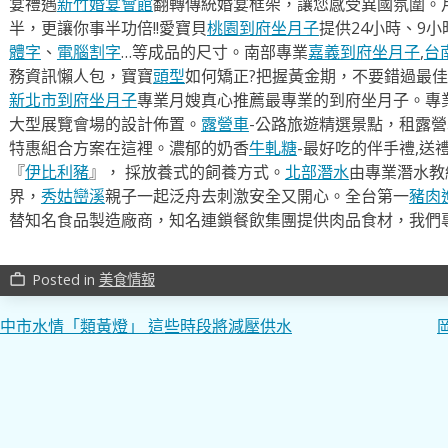
宴禮遇
新竹婚宴會館
翻轉傳統婚宴框架，讓您感受異國氛圍。
半，更讓你事半功倍!!愛寶貝
桃園到府坐月子
提供24小時、9
體字
、
電腦割字
…等成品的尺寸。南部專業
嘉義到府坐月子
,
台
務資訊懶人包，寶寶
頭型
如何矯正?把握黃金期，不要錯過最佳
新北市到府坐月子
專業月嫂真心推薦最專業的到府坐月子。專
大型展覽會場的設計佈置。
露營車
-公路旅遊精選景點，租露
特惠組合方案在這裡。濃郁的奶香
牛軋糖
-最好吃的伴手禮,送
『
伊比利豬
』， 採放養式的飼養方式。
北部潛水
由專業潛水教
界，
秀姑巒溪
親子一起泛舟去​刺激安全又開心。全台第一
豬肉
替知名食品製造廠商，知名連鎖餐飲集團提供肉品食材，我們
Posted in
美食情報
work_outline
文
中市水情「類黃燈」 這些時段將減壓供水
章
導
覽