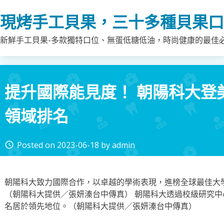
Skip
現烤手工貝果，三十多種貝果口
to
content
新鮮手工貝果-多款獨特口位、無蛋低糖低油，時尚健康的最佳
提升國際能見度！ 朝陽科大登
領域排名
Posted on
2023-06-18
by
admin
access_time
朝陽科大致力國際合作，以卓越的學術表現，進榜全球最佳大
（朝陽科大提供／張妍溱台中傳真） 朝陽科大透過校級研究
名居於領先地位。（朝陽科大提供／張妍溱台中傳真）