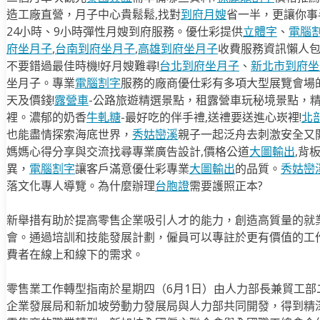
造工廠直營，月子中心貴鬆鬆,找對
到府月嫂
省一半，更讓你事半
24小時、9小時彈性月嫂到府服務。優仕彩提供
立體字
、
電腦
府坐月子
,
台南到府坐月子
,
高雄到府坐月子
收費服務資訊懶人
不要錯過最佳時機!好月嫂難尋!
台北到府坐月子
、
新北市到府坐
坐月子。專業
電腦割字
服務的廠商優仕彩有多項大型展覽會場
天及價錢!
露營車
-公路旅遊精選景點，租露營車玩秘境景點，
裡。濃郁的奶香
牛軋糖
-最好吃的伴手禮,送禮要送進心崁裡!
北
也能盡情探索海底世界，
秀姑巒溪
親子一起泛舟去​刺激安全又
媽媽心得分享與交流找尋專業廣告設計,價格公道
大圖輸出
,背
異，
電腦割字
讓客戶滿意優仕彩專業
大圖輸出
的品質。
秀姑巒
落文化專人導覽。為什麼辦理
台胞證
需要護照正本?
新舉措有助於提高零售企業吸引人才的能力，創造高質量的就
會。通過培訓和技能發展計劃，僱員可以專註於更有價值的工
費者在線上和線下的需求。
零售業工作轉型指南於星期四（6月1日）由人力部長兼貿工
企業發展局和新加坡勞動力發展局與人力部共同開發，得到精