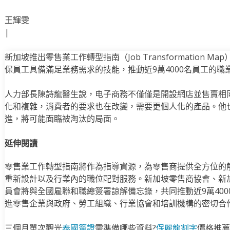
王輝雯
|
新加坡推出零售業工作轉型指南（Job Transformation 
保員工具備滿足業務需求的技能，推動近9萬4000名員工的職
人力部長陳詩龍醫生說，电子商務不僅僅是開設網店並售賣相
化和複雜，消費者的要求也在改變，需要更個人化的產品。他
進，將可能面臨被淘汰的局面。
延伸閱讀
零售業工作轉型指南將作為指導資源，為零售商提供全方位的
重新設計以及行業內的職位配對服務。新加坡零售商協會、新
員會將與全國雇聯和職總簽署諒解備忘錄，共同推動近9萬40
進零售企業與政府、勞工組織、行業協會和培訓機構的密切合
三個月單次觀光
泰國簽證
需準備哪些資料?
保麗龍割字
價格推薦