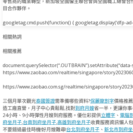
零售商的職業轉型，新加坡全國僱主聯合會與全國職工總會合
目合作夥伴。
googletag.cmd.push(function() { googletag.display(‘dfp-ad-i
相關熱詞
相關推薦
document.querySelector(“.OUTBRAIN”).setAttribute(“data-s
https://www.zaobao.com/realtime/singapore/story202306
https://www.zaobao.com.sg/realtime/singapore/story202
三個月單次觀光
泰國簽證
需準備哪些資料?
保麗龍割字
價格推薦
造工廠直營，月子中心貴鬆鬆,找對
到府月嫂
省一半，更讓你事半
24小時、9小時彈性月嫂到府服務。優仕彩提供
立體字
、
電腦
府坐月子
,
台南到府坐月子
,
高雄到府坐月子
收費服務資訊懶人
不要錯過最佳時機!好月嫂難尋!
台北到府坐月子
、
新北市到府坐