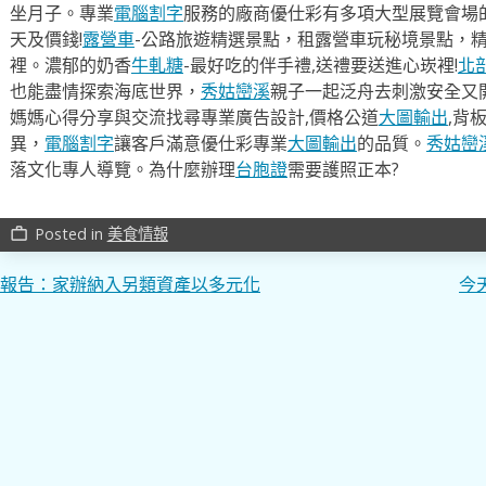
坐月子。專業
電腦割字
服務的廠商優仕彩有多項大型展覽會場
天及價錢!
露營車
-公路旅遊精選景點，租露營車玩秘境景點，
裡。濃郁的奶香
牛軋糖
-最好吃的伴手禮,送禮要送進心崁裡!
北
也能盡情探索海底世界，
秀姑巒溪
親子一起泛舟去​刺激安全又
媽媽心得分享與交流找尋專業廣告設計,價格公道
大圖輸出
,背
異，
電腦割字
讓客戶滿意優仕彩專業
大圖輸出
的品質。
秀姑巒
落文化專人導覽。為什麼辦理
台胞證
需要護照正本?
Posted in
美食情報
work_outline
文
報告：家辦納入另類資產以多元化
今
章
導
覽