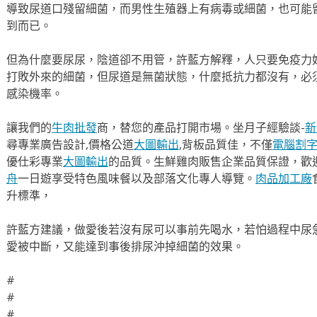
導致尿道口殘留細菌，而男性生殖器上有病毒或細菌，也可能
到而已。
但為什麼要尿尿，陰道卻不用管，許藍方解釋，人只要免疫力
打敗外來的細菌，但尿道是無菌狀態，什麼抵抗力都沒有，必
感染機率。
讓我們的
牛肉批發
商，替您的產品打開市場。坐月子經驗談-
新
尋專業廣告設計,價格公道
大圖輸出
,背板品質佳，不僅
電腦割
優仕彩專業
大圖輸出
的品質。生鮮雞肉販售企業品質保證，歡
舟
一日遊享受特色風味餐以及部落文化專人導覽。
肉品加工廠
升標準，
許藍方建議，做愛後若沒有尿可以事前先喝水，若怕過程中尿
愛被中斷，又能達到事後排尿沖掉細菌的效果。
#
#
#