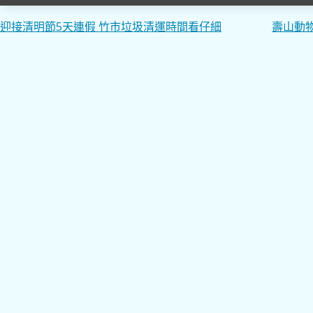
文
迎接清明節5天連假 竹市垃圾清運時間看仔細
壽山動
章
導
覽