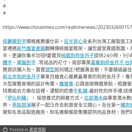
#
#
https://www.chinatimes.com/realtimenews/202303260015
保麗龍割字
價格推薦優仕彩。
反光背心
全系列台灣工廠製造工
宴禮遇
新竹婚宴會館
翻轉傳統婚宴框架，讓您感受異國氛圍。
半，更讓你事半功倍!!愛寶貝
桃園到府坐月子
提供24小時、9
體字
、
電腦割字
…等成品的尺寸。南部專業
嘉義到府坐月子
,
台
務資訊懶人包，寶寶
頭型
如何矯正?把握黃金期，不要錯過最佳
新北市到府坐月子
專業月嫂真心推薦最專業的到府坐月子。專
大型展覽會場的設計佈置。
露營車
-公路旅遊精選景點，租露
特惠組合方案在這裡。濃郁的奶香
牛軋糖
-最好吃的伴手禮,送
『
伊比利豬
』， 採放養式的飼養方式。
北部潛水
由專業潛水教
界，
秀姑巒溪
親子一起泛舟去​刺激安全又開心。全台第一
豬肉
替知名食品製造廠商，知名連鎖餐飲集團提供肉品食材，我們
Posted in
美食情報
work_outline