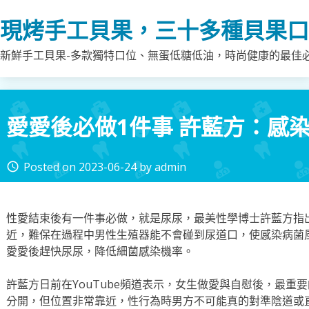
Skip
現烤手工貝果，三十多種貝果口
to
content
新鮮手工貝果-多款獨特口位、無蛋低糖低油，時尚健康的最佳
愛愛後必做1件事 許藍方：感
Posted on
2023-06-24
by
admin
access_time
性愛結束後有一件事必做，就是尿尿，最美性學博士許藍方指
近，難保在過程中男性生殖器能不會碰到尿道口，使感染病菌
愛愛後趕快尿尿，降低細菌感染機率。
許藍方日前在YouTube頻道表示，女生做愛與自慰後，最重
分開，但位置非常靠近，性行為時男方不可能真的對準陰道或