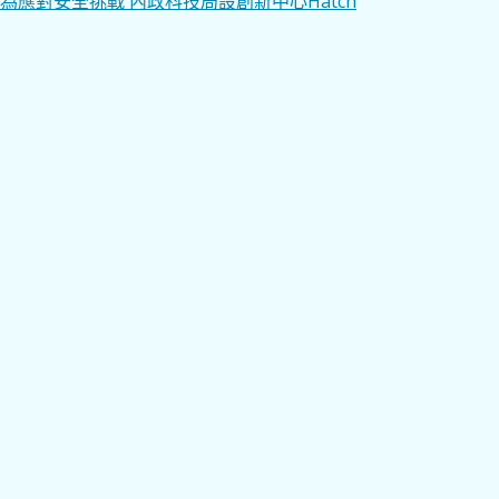
文
為應對安全挑戰 內政科技局設創新中心Hatch
章
導
覽