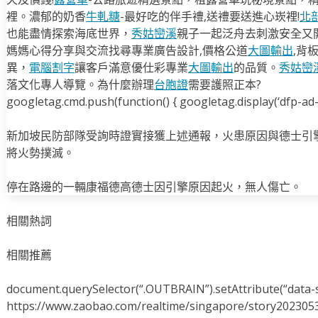
裡。濃郁的奶香
牛軋糖
-最好吃的伴手禮,送禮要送進心崁裡!
北
也能盡情探索海底世界，
秀姑巒溪
親子一起泛舟去​刺激安全又
媽媽心得分享與交流找尋專業廣告設計,價格公道
大圖輸出
,背
異，
電腦割字
讓客戶滿意優仕彩專業
大圖輸出
的品質。
秀姑巒
落文化專人導覽。為什麼辦理
台胞證
需要護照正本?
googletag.cmd.push(function() { googletag.display(‘dfp-ad-i
新加坡民防部隊受詢時證實接獲上述通報，火患原因與德士引
將火勢撲滅。
停在路邊的一輛康福德高德士因引擎原因起火，無人傷亡。
相關熱詞
相關推薦
document.querySelector(“.OUTBRAIN”).setAttribute(“data-s
https://www.zaobao.com/realtime/singapore/story202305