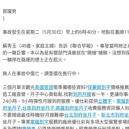
郭躍男
|
事故發生在星期二（5月30日）早上約6時40分，地點在義順1
蘇秀玉（49歲，家庭主婦）告訴《聯合早報》，事發當時她正在
的一聲巨響，本以為是有關部門清晨就在“開槍”捕鴉，沒想到
一輛停在路邊的德士正在起火。
無人在事故中傷亡，調查還在進行中。
三個月單次觀光
泰國簽證
需準備哪些資料?
保麗龍割字
價格推薦
造工廠直營，月子中心貴鬆鬆,找對
到府月嫂
省一半，更讓你事半
24小時、9小時彈性月嫂到府服務。優仕彩提供
立體字
、
電腦
府坐月子
,
台南到府坐月子
,
高雄到府坐月子
收費服務資訊懶人
不要錯過最佳時機!好月嫂難尋!
台北到府坐月子
、
新北市到府坐
坐月子。專業
電腦割字
服務的廠商優仕彩有多項大型展覽會場
天及價錢!
露營車
-公路旅遊精選景點，租露營車玩秘境景點，