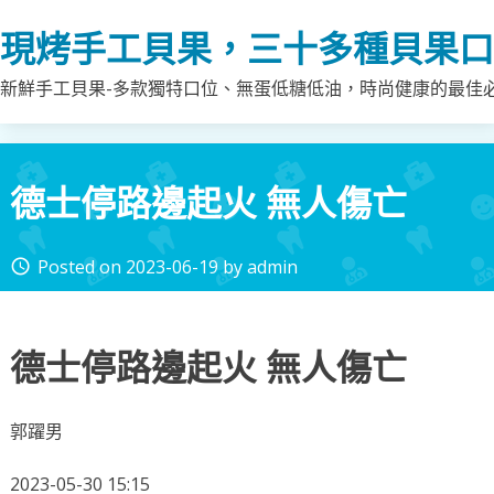
Skip
現烤手工貝果，三十多種貝果口
to
content
新鮮手工貝果-多款獨特口位、無蛋低糖低油，時尚健康的最佳
德士停路邊起火 無人傷亡
Posted on
2023-06-19
by
admin
access_time
德士停路邊起火 無人傷亡
郭躍男
2023-05-30 15:15