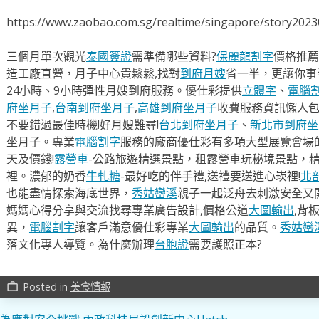
https://www.zaobao.com.sg/realtime/singapore/story202
三個月單次觀光
泰國簽證
需準備哪些資料?
保麗龍割字
價格推薦
造工廠直營，月子中心貴鬆鬆,找對
到府月嫂
省一半，更讓你事半
24小時、9小時彈性月嫂到府服務。優仕彩提供
立體字
、
電腦
府坐月子
,
台南到府坐月子
,
高雄到府坐月子
收費服務資訊懶人
不要錯過最佳時機!好月嫂難尋!
台北到府坐月子
、
新北市到府坐
坐月子。專業
電腦割字
服務的廠商優仕彩有多項大型展覽會場
天及價錢!
露營車
-公路旅遊精選景點，租露營車玩秘境景點，
裡。濃郁的奶香
牛軋糖
-最好吃的伴手禮,送禮要送進心崁裡!
北
也能盡情探索海底世界，
秀姑巒溪
親子一起泛舟去​刺激安全又
媽媽心得分享與交流找尋專業廣告設計,價格公道
大圖輸出
,背
異，
電腦割字
讓客戶滿意優仕彩專業
大圖輸出
的品質。
秀姑巒
落文化專人導覽。為什麼辦理
台胞證
需要護照正本?
Posted in
美食情報
work_outline