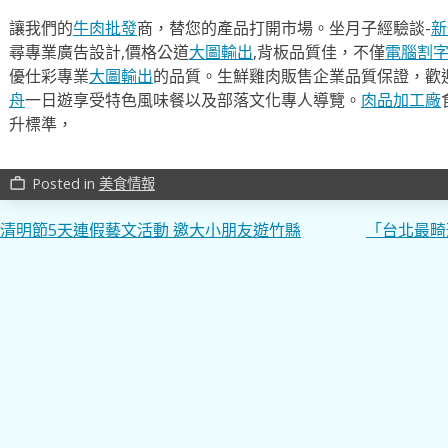
讓我們的
牛肉批發
商，替您的產品打開市場。坐月子經驗談-
新
尋專業廣告設計,價格公道
大圖輸出
,背板品質佳，不僅
電腦割
優仕彩專業
大圖輸出
的品質。生鮮雞肉販售企業品質保證，歡
舟
一日遊享受特色風味餐以及部落文化專人導覽。
肉品加工廠
升標準，
Posted in
美食情報
work_outline
文
清明節5天連假藝文活動 邀大小朋友遊竹縣
「台北最畸
章
導
覽