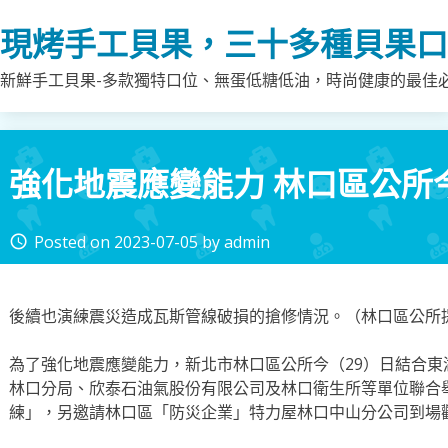
Skip
現烤手工貝果，三十多種貝果口
to
content
新鮮手工貝果-多款獨特口位、無蛋低糖低油，時尚健康的最佳
強化地震應變能力 林口區公所
Posted on
2023-07-05
by
admin
access_time
後續也演練震災造成瓦斯管線破損的搶修情況。（林口區公所
為了強化地震應變能力，新北市林口區公所今（29）日結合
林口分局、欣泰石油氣股份有限公司及林口衛生所等單位聯合
練」，另邀請林口區「防災企業」特力屋林口中山分公司到場