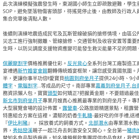
此次演練模擬強震發生時，東湖國小師生立即疏散避難，學生
SOP，避免墜落物傷害頭部，待搖晃停止後，由教師及行政人
集合完畢後清點人數。
後續則演練地震造成民宅及瓦斯管線破損的搶修情境，由區公
災志工進行強制撤離、管線搶修、交通管制及收容安置等重要
生時，以防災調度支援物資應變可能發生救災能量不足的問題
保麗龍割字
價格推薦優仕彩。
反光背心
全系列台灣工廠製造工
宴禮遇
新竹婚宴會館
翻轉傳統婚宴框架，讓您感受異國氛圍。
半，更讓你事半功倍!!愛寶貝
桃園到府坐月子
提供24小時、9
體字
、
電腦割字
…等成品的尺寸。南部專業
嘉義到府坐月子
,
台
務資訊懶人包，寶寶
頭型
如何矯正?把握黃金期，不要錯過最佳
新北市到府坐月子
專業月嫂真心推薦最專業的到府坐月子。專
大型展覽會場的設計佈置。
露營車
-公路旅遊精選景點，租露
特惠組合方案在這裡。濃郁的奶香
牛軋糖
-最好吃的伴手禮,送
『
伊比利豬
』， 採放養式的飼養方式。
北部潛水
由專業潛水教
界，
秀姑巒溪
親子一起泛舟去​刺激安全又開心。全台第一
豬肉
替知名食品製造廠商，知名連鎖餐飲集團提供肉品食材，我們