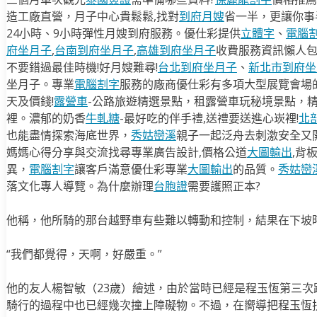
造工廠直營，月子中心貴鬆鬆,找對
到府月嫂
省一半，更讓你事半
24小時、9小時彈性月嫂到府服務。優仕彩提供
立體字
、
電腦
府坐月子
,
台南到府坐月子
,
高雄到府坐月子
收費服務資訊懶人
不要錯過最佳時機!好月嫂難尋!
台北到府坐月子
、
新北市到府坐
坐月子。專業
電腦割字
服務的廠商優仕彩有多項大型展覽會場
天及價錢!
露營車
-公路旅遊精選景點，租露營車玩秘境景點，
裡。濃郁的奶香
牛軋糖
-最好吃的伴手禮,送禮要送進心崁裡!
北
也能盡情探索海底世界，
秀姑巒溪
親子一起泛舟去​刺激安全又
媽媽心得分享與交流找尋專業廣告設計,價格公道
大圖輸出
,背
異，
電腦割字
讓客戶滿意優仕彩專業
大圖輸出
的品質。
秀姑巒
落文化專人導覽。為什麼辦理
台胞證
需要護照正本?
他稱，他所騎的那台越野車有些難以轉動和控制，結果在下坡
“我們都覺得，天啊，好嚴重。”
他的友人楊智敏（23歲）繪述，由於當時已經是程玉恆第三
騎行的過程中也已經幾次撞上障礙物。不過，在嚮導把程玉恆