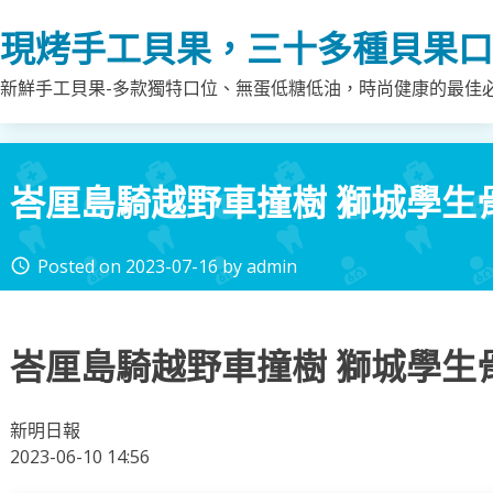
Skip
現烤手工貝果，三十多種貝果口
to
content
新鮮手工貝果-多款獨特口位、無蛋低糖低油，時尚健康的最佳
峇厘島騎越野車撞樹 獅城學生
Posted on
2023-07-16
by
admin
access_time
峇厘島騎越野車撞樹 獅城學生
新明日報
2023-06-10 14:56