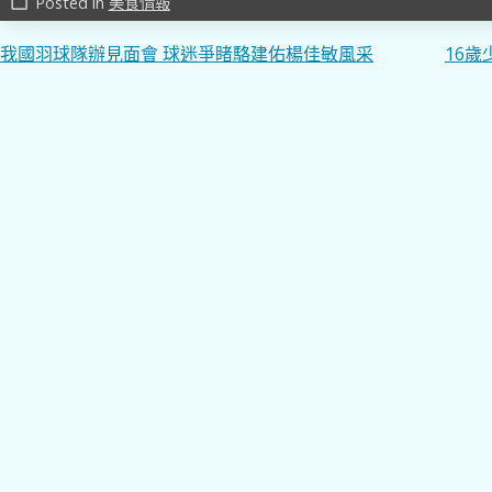
Posted in
美食情報
work_outline
文
我國羽球隊辦見面會 球迷爭睹駱建佑楊佳敏風采
16
章
導
覽