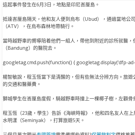
這起事件發生在6月3日，地點是印尼峇厘島。
抵達峇厘島隔天，他和友人便到烏布（Ubud），通過當地公司“Periwi
（ATV），在烏布森林地帶騎行。
當時越野車的嚮導陪着他們一組人，帶他到附近的診所就醫，
（Bandung）的醫院去。
googletag.cmd.push(function() { googletag.display(‘dfp-ad-i
楊智敏說，程玉恆當下是清醒的，但有些無法分辨方向。旅遊
的交通和醫藥費。
獅城學生在峇厘島度假，騎越野車時撞上一棵椰子樹，左顴骨
程玉恆（23歲，學生）告訴《海峽時報》，他和四名友人在上
水明漾（Seminyak），打算旅遊5天。
三個月單次觀光
泰國簽證
需準備哪些資料?
保麗龍割字
價格推薦