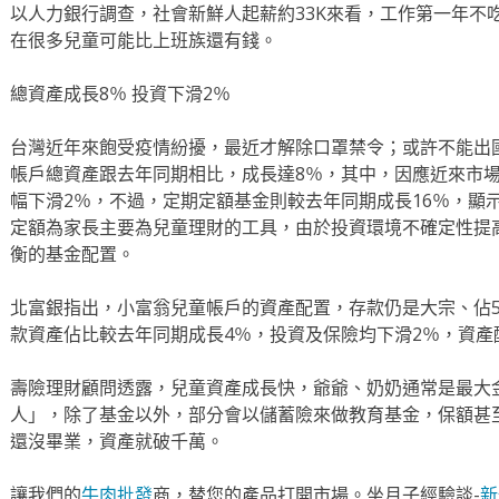
以人力銀行調查，社會新鮮人起薪約33K來看，工作第一年不吃
在很多兒童可能比上班族還有錢。
總資產成長8％ 投資下滑2％
台灣近年來飽受疫情紛擾，最近才解除口罩禁令；或許不能出
帳戶總資產跟去年同期相比，成長達8％，其中，因應近來市
幅下滑2％，不過，定期定額基金則較去年同期成長16％，顯
定額為家長主要為兒童理財的工具，由於投資環境不確定性提
衡的基金配置。
北富銀指出，小富翁兒童帳戶的資產配置，存款仍是大宗、佔56
款資產佔比較去年同期成長4％，投資及保險均下滑2％，資產
壽險理財顧問透露，兒童資產成長快，爺爺、奶奶通常是最大
人」，除了基金以外，部分會以儲蓄險來做教育基金，保額甚
還沒畢業，資產就破千萬。
讓我們的
牛肉批發
商，替您的產品打開市場。坐月子經驗談-
新