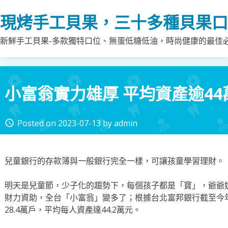
Skip
現烤手工貝果，三十多種貝果口
to
content
新鮮手工貝果-多款獨特口位、無蛋低糖低油，時尚健康的最佳
小富翁實力雄厚 平均資產逾44
Posted on
2023-07-13
by
admin
access_time
兒童銀行的存款簿與一般銀行完全一樣，可讓孩童學習理財。
明天是兒童節，少子化的趨勢下，每個孩子都是「寶」，爺爺
財力資助，全台「小富翁」變多了；根據台北富邦銀行截至今
28.4萬戶，平均每人資產達44.2萬元。