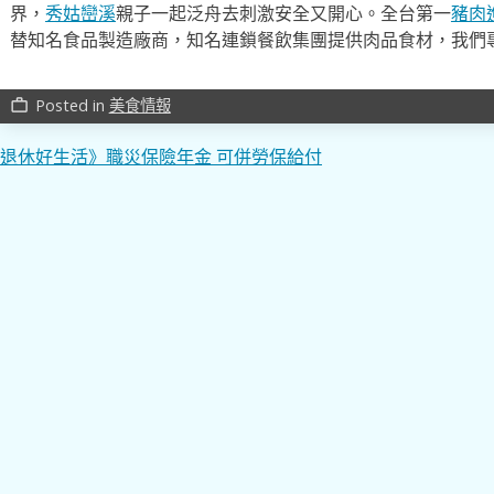
界，
秀姑巒溪
親子一起泛舟去​刺激安全又開心。全台第一
豬肉
替知名食品製造廠商，知名連鎖餐飲集團提供肉品食材，我們
Posted in
美食情報
work_outline
文
退休好生活》職災保險年金 可併勞保給付
章
導
覽