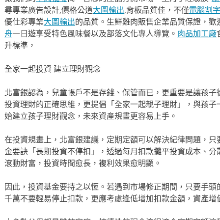
尋專業廣告設計,價格公道
大圖輸出
,背板品質佳，不僅
電腦割
優仕彩專業
大圖輸出
的品質。生鮮雞肉販售企業品質保證，歡
舟
一日遊享受特色風味餐以及部落文化專人導覽。
肉品加工廠
升標準，
全家一起投資 建立理財觀念
北富銀認為，兒童帳戶不是存錢、保管而已，更重要是讓孩子
投資理財的正確思維，更提倡「全家一起親子理財」，與孩子
始建立孩子理財觀念，未來資產規畫更容易上手。
在投資規畫上，北富銀建議，定期定額可以解決紀律問題，只
金要訣「長期投資不停扣」，透過每月扣款攤平投資成本、分
滾動財富，投資時間愈長，複利效果愈明顯。
因此，投資基金要持之以恆。若遇到市場修正期間，只要手頭
千萬不要輕易停止扣款，更應考慮逢低增加扣款金額，資產增