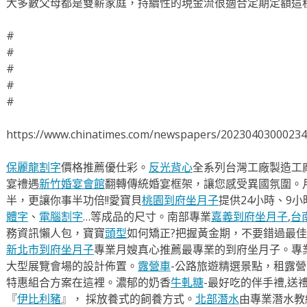
大多數父母都是雙薪家庭，持續性的現金流很適合定期定額這
#
#
#
#
#
https://www.chinatimes.com/newspapers/2023040300023
保麗龍割字
價格推薦優仕彩。
反光背心
全系列台灣工廠製造工
宴禮遇
新竹婚宴會館
翻轉傳統婚宴框架，讓您感受異國氛圍。
半，更讓你事半功倍!!愛寶貝
桃園到府坐月子
提供24小時、9
體字
、
電腦割字
…等成品的尺寸。南部專業
嘉義到府坐月子
,
台
務資訊懶人包，寶寶
頭型
如何矯正?把握黃金期，不要錯過最佳
新北市到府坐月子
專業月嫂真心推薦最專業的到府坐月子。專
大型展覽會場的設計佈置。
露營車
-公路旅遊精選景點，租露
特惠組合方案在這裡。濃郁的奶香
牛軋糖
-最好吃的伴手禮,送
『
伊比利豬
』， 採放養式的飼養方式。
北部潛水
由專業潛水教