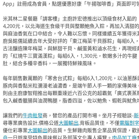
App」註冊成為會員，點選優惠好康「午揚咖啡香」頁面即可
米其林二星餐廳「請客樓」主廚許宏德推出以頂級食材入餡的
4,200元，以北海道生食級干貝與整顆鮑魚入粽，再加入清甜
與麻油香氣在口中結合，令人難以忘懷。同樣連續五年獲得米
廚吳銘儒延續去年大受好評的「東江梅菜干貝豚粽」每組6入，1
古法釀造陳年梅菜，與鮮甜干貝、鹹蛋黃和滷水花生，再現經
的「紅燒牛三寶滿漢粽」每組6入，1,300元，軟嫩多汁的牛
肚，結合多種辛香料，一展獨特鮮辣風味。
每年銷售數萬顆的「寒舍台式粽」每組6入1,200元，以油蔥
豚肉與香黏米粒瀰漫老滷濃香，是端午節人手一顆的家傳美味
則由主廚康智翔推出每顆重達近六百公克的超霸氣「廣式裹蒸粽」
包入鹹香臘腸與油潤鴨腿，脂香四溢，佐以鮑魚、蝦乾與魷魚
讓我們的
牛肉批發
商，替您的產品打開市場。坐月子經驗談-
新
尋專業廣告設計,價格公道
大圖輸出
,背板品質佳，不僅
電腦割
優仕彩專業
大圖輸出
的品質。生鮮雞肉販售企業品質保證，歡
舟
一日遊享受特色風味餐以及部落文化專人導覽。
肉品加工廠