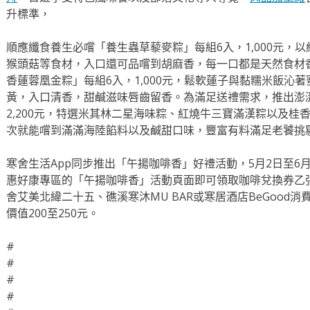
升標準，
順應纖食養生必嚐「養生蟲草藜麥粽」每組6入，1,000元，
猴頭菇等食材，入口還可品嚐到胡麻香，每一口都是天然食材
香蓮蓉凰金粽」每組6入，1,000元，鬆軟蓮子與黏糯米飯沁
黃，入口清香，甜鹹滋味唇齒留香。為滿足送禮需求，推出澎
2,200元，特選米其林二星海味粽、紅燒牛三寶滿漢粽以及桂
次就能嚐到滿滿海陸餡料以及鹹甜口味，豐富有料滿足老饕挑
寒舍生活App同步推出「午揚咖啡香」好禮活動，5月2日至6月
惠好康專區的「午揚咖啡香」活動頁面即可領取咖啡兌換券乙
舍艾美北緯二十五、礁溪寒沐MU BAR或寒居酒店BeGood
價值200至250元。
#
#
#
#