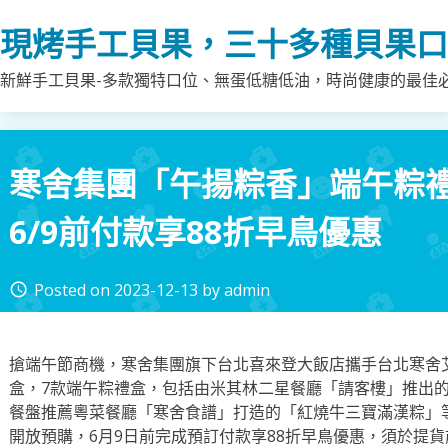
Skip
現烤手工貝果，三十多種貝果口
to
content
新鮮手工貝果-多款獨特口位、無蛋低糖低油，時尚健康的最佳
寒舍集團「午揚粽香」端午粽禮
6/9前付款享88折早鳥優惠
Posted on
2023-12-13
by
admin
access_time
搶端午節商機，寒舍集團旗下台北喜來登大飯店攜手台北寒舍
盒，7款端午粽禮盒，包括由米其林二星餐廳「請客樓」推出
餐盤推薦粵菜餐廳「寒舍食譜」打造的「紅燒牛三寶滿漢粽」
開放預購，6月9日前完成預訂付款享88折早鳥優惠，須於提