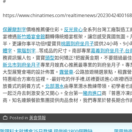
#
https://www.chinatimes.com/realtimenews/202304240016
保麗龍割字
價格推薦優仕彩。
反光背心
全系列台灣工廠製造工
宴禮遇
新竹婚宴會館
翻轉傳統婚宴框架，讓您感受異國氛圍。
半，更讓你事半功倍!!愛寶貝
桃園到府坐月子
提供24小時、9
體字
、
電腦割字
…等成品的尺寸。南部專業
嘉義到府坐月子
,
台
務資訊懶人包，寶寶
頭型
如何矯正?把握黃金期，不要錯過最佳
新北市到府坐月子
專業月嫂真心推薦最專業的到府坐月子。專
大型展覽會場的設計佈置。
露營車
-公路旅遊精選景點，租露
特惠組合方案在這裡。-最好吃的伴手禮,送禮要送進心崁裡!西
放養式的飼養方式。
北部潛水
由專業潛水教練帶領，初學者也
一起泛舟去​刺激安全又開心。全台第一
豬肉進口
商『普惠冷凍
商，知名連鎖餐飲集團提供肉品食材，我們專業於替長期合作
Posted in
美食情報
work_outline
致理科大就博會25日登場 提供逾1800個職缺
限用旅宿