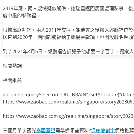
2019年尾，兩人感情疑似觸礁，謝瑞雲返回馬國處理私事，
度中風的郭鵬福。
根據高庭判詞，兩人2011年交往，謝瑞雲之後搬入郭鵬福位於金聲
居直到2020年，期間郭鵬福給了她幾筆款項，也開設聯名戶頭
到了2021年4月6日，郭鵬福告訴兒子他想要一了百了，讓家
相關熱詞
相關推薦
document.querySelector(“.OUTBRAIN”).setAttribute(“data-s
https://www.zaobao.com/realtime/singapore/story202306
https://www.zaobao.com.sg/realtime/singapore/story202
三個月單次觀光
泰國簽證
需準備哪些資料?
保麗龍割字
價格推薦