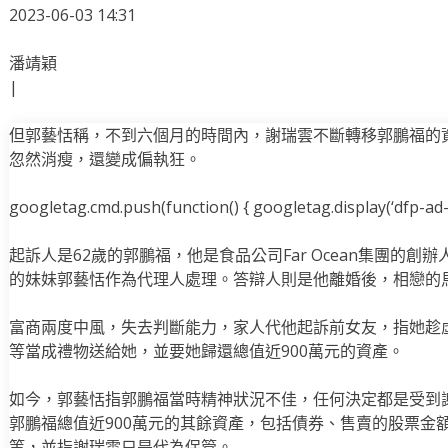
2023-06-03 14:31
潘靖穎
|
但郭藝恬稱，不到六個月的時間內，謝瑞雲不斷轉移郭鵬福的
忽然消瘦，還變成偏執狂。
googletag.cmd.push(function() { googletag.display(‘dfp-ad-i
起訴人是62歲的郭鵬福，他是食品公司Far Ocean集團的
的妹妹郭藝恬作為代理人處理。答辯人則是他離婚後，相戀的
富商兩度中風，失去判斷能力，家人代他起訴前女友，指她趁
等當成禮物送給她，並要她歸還總值近900萬元的資產。
如今，郭藝恬指郭鵬福當時精神狀況不佳，任何決定都是受到
郭鵬福總值近900萬元的其餘資產，包括債券、售賣的股票金
等，並指謝瑞雲只是代為保管。