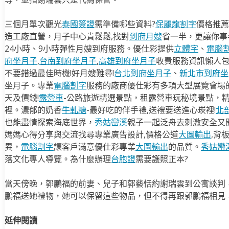
三個月單次觀光
泰國簽證
需準備哪些資料?
保麗龍割字
價格推薦
造工廠直營，月子中心貴鬆鬆,找對
到府月嫂
省一半，更讓你事半
24小時、9小時彈性月嫂到府服務。優仕彩提供
立體字
、
電腦
府坐月子
,
台南到府坐月子
,
高雄到府坐月子
收費服務資訊懶人
不要錯過最佳時機!好月嫂難尋!
台北到府坐月子
、
新北市到府坐
坐月子。專業
電腦割字
服務的廠商優仕彩有多項大型展覽會場
天及價錢!
露營車
-公路旅遊精選景點，租露營車玩秘境景點，
裡。濃郁的奶香
牛軋糖
-最好吃的伴手禮,送禮要送進心崁裡!
北
也能盡情探索海底世界，
秀姑巒溪
親子一起泛舟去​刺激安全又
媽媽心得分享與交流找尋專業廣告設計,價格公道
大圖輸出
,背
異，
電腦割字
讓客戶滿意優仕彩專業
大圖輸出
的品質。
秀姑巒
落文化專人導覽。為什麼辦理
台胞證
需要護照正本?
當天傍晚，郭鵬福的前妻、兒子和郭藝恬約謝瑞雲到公寓談判
鵬福送她禮物，她可以保留這些物品，但不得再跟郭鵬福相見
延伸閱讀