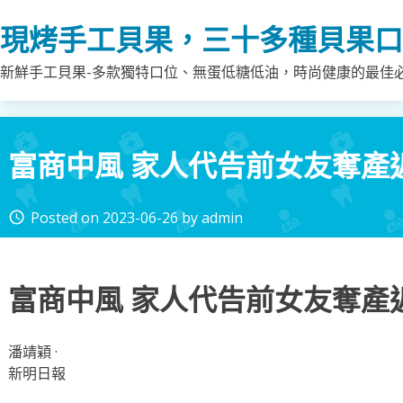
Skip
現烤手工貝果，三十多種貝果口
to
content
新鮮手工貝果-多款獨特口位、無蛋低糖低油，時尚健康的最佳
富商中風 家人代告前女友奪產近
Posted on
2023-06-26
by
admin
access_time
富商中風 家人代告前女友奪產近
潘靖穎 ·
新明日報