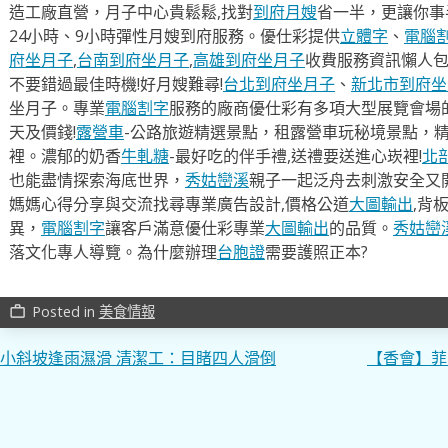
造工廠直營，月子中心貴鬆鬆,找對
到府月嫂
省一半，更讓你事半
24小時、9小時彈性月嫂到府服務。優仕彩提供
立體字
、
電腦
府坐月子
,
台南到府坐月子
,
高雄到府坐月子
收費服務資訊懶人
不要錯過最佳時機!好月嫂難尋!
台北到府坐月子
、
新北市到府坐
坐月子。專業
電腦割字
服務的廠商優仕彩有多項大型展覽會場
天及價錢!
露營車
-公路旅遊精選景點，租露營車玩秘境景點，
裡。濃郁的奶香
牛軋糖
-最好吃的伴手禮,送禮要送進心崁裡!
北
也能盡情探索海底世界，
秀姑巒溪
親子一起泛舟去​刺激安全又
媽媽心得分享與交流找尋專業廣告設計,價格公道
大圖輸出
,背
異，
電腦割字
讓客戶滿意優仕彩專業
大圖輸出
的品質。
秀姑巒
落文化專人導覽。為什麼辦理
台胞證
需要護照正本?
Posted in
美食情報
work_outline
文
小斜坡逢雨濕滑 清潔工：目睹四人滑倒
【香會】菲
章
導