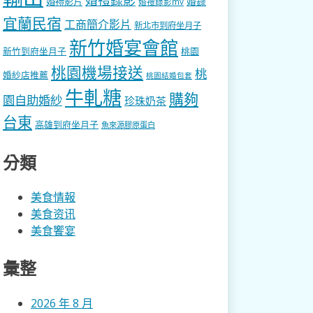
婚錄
婚禮影片
婚禮錄影mv
宜蘭民宿
工商簡介影片
新北市到府坐月子
新竹婚宴會館
新竹到府坐月子
桃園
桃園機場接送
桃
婚紗店推薦
桃園結婚包套
牛軋糖
購夠
園自助婚紗
珍珠奶茶
台東
高雄到府坐月子
魚來源膠原蛋白
分類
美食情報
美食资讯
美食饗宴
彙整
2026 年 8 月