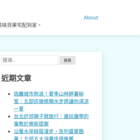
About
美味貝果宅配到家。
搜
尋
關
近期文章
鍵
字:
逃離城市熱浪！夏季山林避暑秘
笈：北部這幾條親水步道讓你清涼
一夏
台北近郊親子微旅行：邊玩邊學的
寓教於樂新提案
沿著水岸綠蔭漫步，告別盛夏酷
暑！北部五大消暑步道推薦