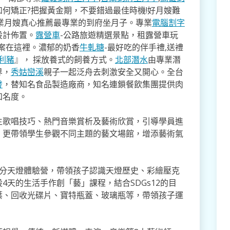
如何矯正?把握黃金期，不要錯過最佳時機!好月嫂難
業月嫂真心推薦最專業的到府坐月子。專業
電腦割字
設計佈置。
露營車
-公路旅遊精選景點，租露營車玩
方案在這裡。濃郁的奶香
牛軋糖
-最好吃的伴手禮,送禮
利豬
』， 採放養式的飼養方式。
北部潛水
由專業潛
界，
秀姑巒溪
親子一起泛舟去​刺激安全又開心。全台
發
，替知名食品製造廠商，知名連鎖餐飲集團提供肉
知名度。
生歌唱技巧、熱門音樂賞析及藝術欣賞，引導學員進
，更帶領學生參觀不同主題的藝文場館，增添藝術氣
十分天燈體驗營，帶領孩子認識天燈歷史、彩繪壓克
天的生活手作創「藝」課程，結合SDGs12的目
葉、回收光碟片、寶特瓶蓋、玻璃瓶等，帶領孩子運