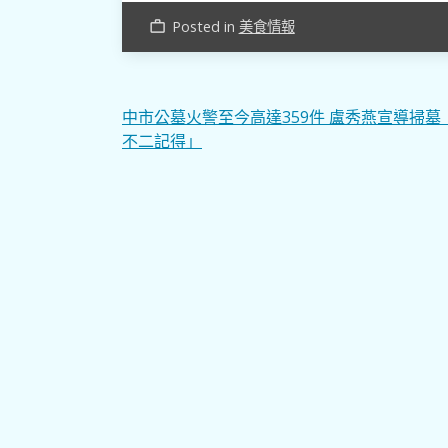
Posted in
美食情報
work_outline
文
中市公墓火警至今高達359件 盧秀燕宣導掃墓
不二記得」
章
導
覽