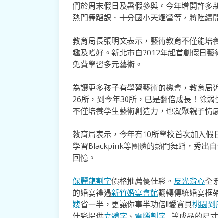
們於周末假日及暑假參與。今年增開許多新課
熱門舞蹈課、十分國小天燈營等，將陸續
教育局長張明文表示，藝術教育不僅能培
趣及嗜好。新北市自2012年起首創假日
免費學習多元藝術。
為讓更多孩子有學習藝術的機會，教育局近3
26所，到今年30所，已是翻倍成長！除
不僅培養學生藝術創造力，也凝聚親子情
教育局表示，今年有10所學校首次加入假
學習Blackpink等團體的熱門舞蹈，
回憶。
保麗龍割字
價格推薦優仕彩。
反光背心
全
的婚宴禮遇
新竹婚宴會館
翻轉傳統婚宴框
嫂
省一半，更讓你事半功倍!!愛寶貝
桃園到
仕彩提供
立體字
、
電腦割字
…等成品的尺