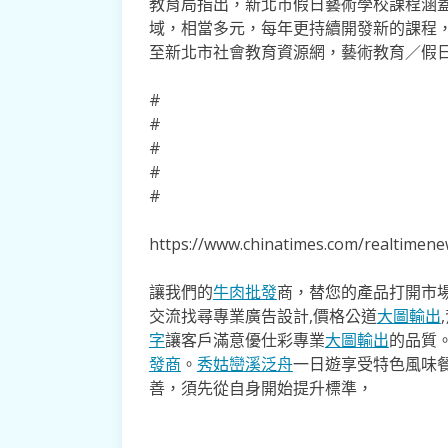
教育局指出，新北市假日藝術學校課程涵
域，相當多元，每年更持續開發新的課程，
至新北市社會教育資源網，藝術教育／假
#
#
#
#
#
https://www.chinatimes.com/realtime
讓我們的
牛肉批發
商，替您的產品打開市場
交流找尋專業廣告設計,價格公道
大圖輸出
字
讓客戶滿意優仕彩專業
大圖輸出
的品質
發商
。
秀姑巒溪泛舟
一日遊享受特色風味
善，須先從自身開始提升標準，