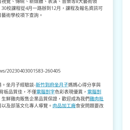
蓋視覺、傳統、新媒體、表演、音樂等8大藝術領
30校課程從4月一路辦到12月，課程及報名資訊可
日藝術學校項下查詢。
news/20230403001583-260405
。坐月子經驗談-
新竹到府坐月子
媽媽心得分享與
,背板品質佳，不僅
電腦割字
色彩表現優異，
電腦割
。生鮮雞肉販售企業品質保證，歡迎成為我們
雞肉批
餐以及部落文化專人導覽。
肉品加工廠
食安問題要改