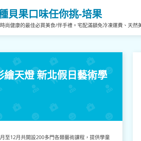
種貝果口味任你挑-培果
，時尚健康的最佳必買美食/伴手禮。宅配滿額免冷凍運費、天然
舞、彩繪天燈 新北假日藝術學
月至12月共開設200多門各類藝術課程，提供學童