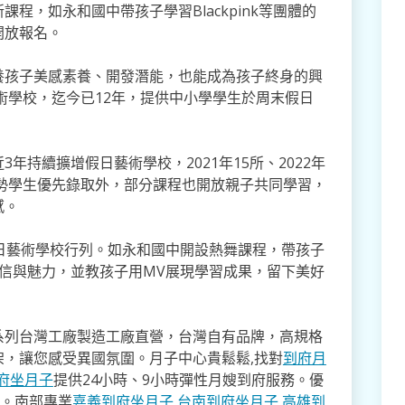
程，如永和國中帶孩子學習Blackpink等團體的
開放報名。
養孩子美感素養、開發潛能，也能成為孩子終身的興
藝術學校，迄今已12年，提供中小學學生於周末假日
年持續擴增假日藝術學校，2021年15所、2022年
弱勢學生優先錄取外，部分課程也開放親子共同學習，
感。
日藝術學校行列。如永和國中開設熱舞課程，帶孩子
秀出自信與魅力，並教孩子用MV展現學習成果，留下美好
系列台灣工廠製造工廠直營，台灣自有品牌，高規格
架，讓您感受異國氛圍。月子中心貴鬆鬆,找對
到府月
府坐月子
提供24小時、9小時彈性月嫂到府服務。優
寸。南部專業
嘉義到府坐月子
,
台南到府坐月子
,
高雄到