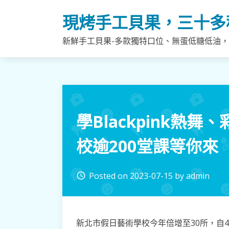
Skip
現烤手工貝果，三十多
to
content
新鮮手工貝果-多款獨特口位、無蛋低糖低油
學Blackpink熱
校逾200堂課等你來
Posted on
2023-07-15
by
admin
access_time
新北市假日藝術學校今年倍增至30所，自4