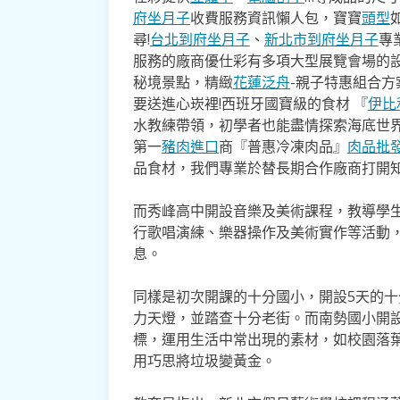
府坐月子
收費服務資訊懶人包，寶寶
頭型
尋!
台北到府坐月子
、
新北市到府坐月子
專
服務的廠商優仕彩有多項大型展覽會場的
秘境景點，精緻
花蓮泛舟
-親子特惠組合
要送進心崁裡!西班牙國寶級的食材 『
伊比
水教練帶領，初學者也能盡情探索海底世
第一
豬肉進口
商『普惠冷凍肉品』
肉品批
品食材，我們專業於替長期合作廠商打開
而秀峰高中開設音樂及美術課程，教導學
行歌唱演練、樂器操作及美術實作等活動
息。
同樣是初次開課的十分國小，開設5天的
力天燈，並踏查十分老街。而南勢國小開設4
標，運用生活中常出現的素材，如校園落
用巧思將垃圾變黃金。