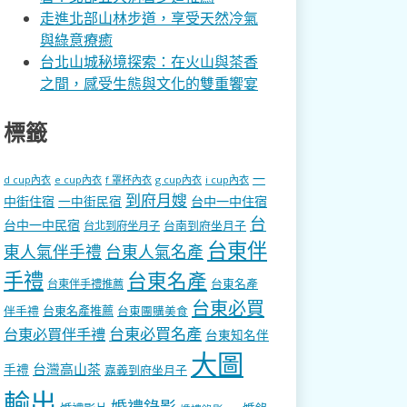
走進北部山林步道，享受天然冷氣
與綠意療癒
台北山城秘境探索：在火山與茶香
之間，感受生態與文化的雙重饗宴
標籤
一
d cup內衣
e cup內衣
f 罩杯內衣
g cup內衣
i cup內衣
到府月嫂
中街住宿
一中街民宿
台中一中住宿
台
台中一中民宿
台南到府坐月子
台北到府坐月子
台東伴
東人氣伴手禮
台東人氣名產
手禮
台東名產
台東名產
台東伴手禮推薦
台東必買
伴手禮
台東名產推薦
台東團購美食
台東必買名產
台東必買伴手禮
台東知名伴
大圖
台灣高山茶
手禮
嘉義到府坐月子
輸出
婚禮錄影