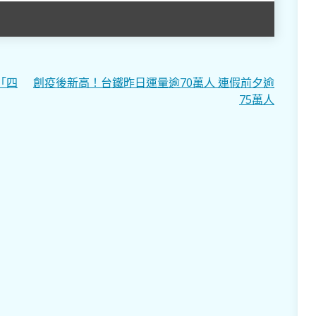
「四
創疫後新高！台鐵昨日運量逾70萬人 連假前夕逾
75萬人