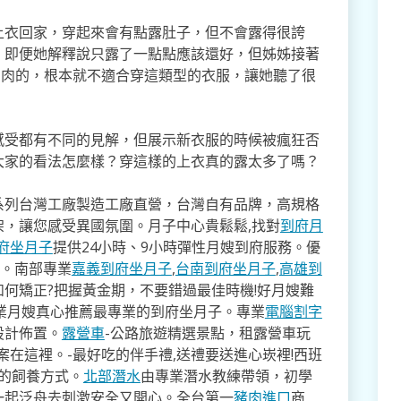
上衣回家，穿起來會有點露肚子，但不會露得很誇
」即便她解釋說只露了一點點應該還好，但姊姊接著
肉肉的，根本就不適合穿這類型的衣服，讓她聽了很
感受都有不同的見解，但展示新衣服的時候被瘋狂否
大家的看法怎麼樣？穿這樣的上衣真的露太多了嗎？
系列台灣工廠製造工廠直營，台灣自有品牌，高規格
架，讓您感受異國氛圍。月子中心貴鬆鬆,找對
到府月
府坐月子
提供24小時、9小時彈性月嫂到府服務。優
寸。南部專業
嘉義到府坐月子
,
台南到府坐月子
,
高雄到
如何矯正?把握黃金期，不要錯過最佳時機!好月嫂難
業月嫂真心推薦最專業的到府坐月子。專業
電腦割字
設計佈置。
露營車
-公路旅遊精選景點，租露營車玩
案在這裡。-最好吃的伴手禮,送禮要送進心崁裡!西班
式的飼養方式。
北部潛水
由專業潛水教練帶領，初學
一起泛舟去​刺激安全又開心。全台第一
豬肉進口
商