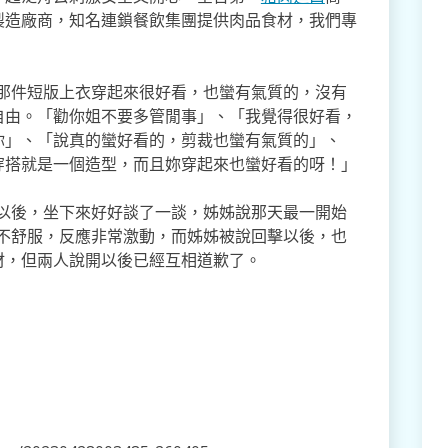
製造廠商，知名連鎖餐飲集團提供肉品食材，我們專
，那件短版上衣穿起來很好看，也蠻有氣質的，沒有
自由。「勸你姐不要多管閒事」、「我覺得很好看，
你」、「說真的蠻好看的，剪裁也蠻有氣質的」、
穿搭就是一個造型，而且妳穿起來也蠻好看的呀！」
下以後，坐下來好好談了一談，姊姊說那天最一開始
得不舒服，反應非常激動，而姊姊被說回擊以後，也
材，但兩人說開以後已經互相道歉了。