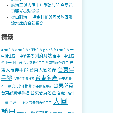
航海王與吉伊卡哇重磅加盟 今夏花
東觀光亮點滿滿
從山到海 一場金針花與阿美族野溪
流水席的奇幻饗宴
標籤
一
d cup內衣
e cup內衣
f 罩杯內衣
g cup內衣
i cup內衣
到府月嫂
中街住宿
一中街民宿
台中一中住宿
台
台中一中民宿
台南到府坐月子
台北到府坐月子
台東伴
東人氣伴手禮
台東人氣名產
手禮
台東名產
台東名產
台東伴手禮推薦
台東必買
伴手禮
台東名產推薦
台東團購美食
台東必買名產
台東必買伴手禮
台東知名伴
大圖
台灣高山茶
手禮
嘉義到府坐月子
輸出
婚禮錄影