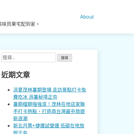
About
美味貝果宅配到家。
搜
尋
關
近期文章
鍵
字:
涼夏茂林暑期登場 走訪景點打卡免
費吃冰 消暑秘境正夯
暑期檔期強強滾！茂林在地店家聯
手打卡熱點，打造南台灣最夯旅遊
新浪潮
新北月票+捷運試營運 低碳在地旅
遊正夯