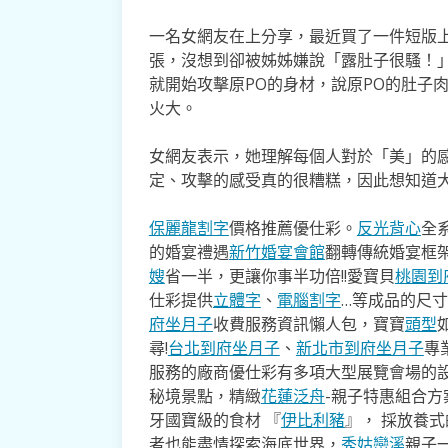
一名女網友在上分享，最近買了一件短版
張，沒想到卻被姊姊嫌說「露肚子很騷！
就開始攻擊原PO的身材，說原PO的肚子
火大。
女網友表示，她理解每個人對於「美」的
定、攻擊的感受真的很糟糕，因此想知道
保麗龍割字
價格推薦優仕彩。
反光背心
全
的婚宴禮遇
新竹婚宴會館
翻轉傳統婚宴框
嫂
省一半，更讓你事半功倍!!愛寶貝
桃園到
仕彩提供
立體字
、
電腦割字
…等成品的尺
府坐月子
收費服務資訊懶人包，寶寶
頭型
尋!
台北到府坐月子
、
新北市到府坐月子
專
服務的廠商優仕彩有多項大型展覽會場的
秘境景點，精緻
花蓮泛舟
-親子特惠組合方
牙國寶級的食材 『
伊比利豬
』， 採放養
者也能盡情探索海底世界，
秀姑巒溪
親子