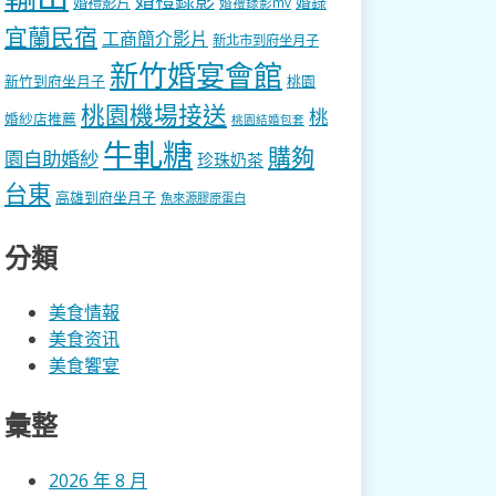
婚錄
婚禮影片
婚禮錄影mv
宜蘭民宿
工商簡介影片
新北市到府坐月子
新竹婚宴會館
新竹到府坐月子
桃園
桃園機場接送
桃
婚紗店推薦
桃園結婚包套
牛軋糖
購夠
園自助婚紗
珍珠奶茶
台東
高雄到府坐月子
魚來源膠原蛋白
分類
美食情報
美食资讯
美食饗宴
彙整
2026 年 8 月