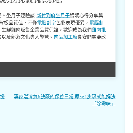
news/20230428003485-260405
。坐月子經驗談-
新竹到府坐月子
媽媽心得分享與
,背板品質佳，不僅
電腦割字
色彩表現優異，
電腦割
。生鮮雞肉販售企業品質保證，歡迎成為我們
雞肉批
餐以及部落文化專人導覽。
肉品加工廠
食安問題要改
備援
專家曝冷氣6訣竅的保養日常 原來1步驟就能解決
「除霉味」