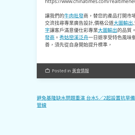
https://www.chinatimes.com/realtime
讓我們的
牛肉批發
商，替您的產品打開市場
交流找尋專業廣告設計,價格公道
大圖輸出
字
讓客戶滿意優仕彩專業
大圖輸出
的品質
發商
。
秀姑巒溪泛舟
一日遊享受特色風味
善，須先從自身開始提升標準，
Posted in
美食情報
work_outline
文
避免基隆缺水問題重演 台水5／2起設置抗旱
管線
章
導
覽