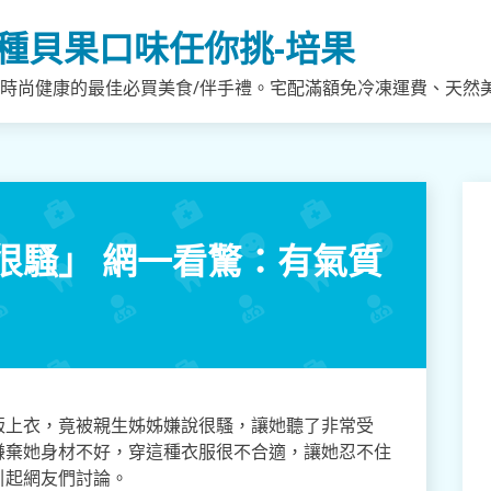
種貝果口味任你挑-培果
，時尚健康的最佳必買美食/伴手禮。宅配滿額免冷凍運費、天然
很騷」 網一看驚：有氣質
版上衣，竟被親生姊姊嫌說很騷，讓她聽了非常受
嫌棄她身材不好，穿這種衣服很不合適，讓她忍不住
引起網友們討論。