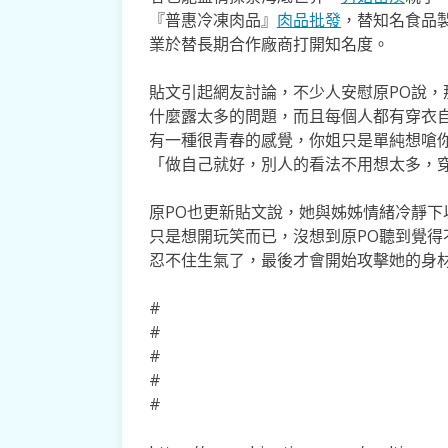
『普惠冷凍肉品』
肉品批發
，替知名食品
業於替長期合作廠商打開知名度。
貼文引起網友討論，不少人安慰原PO說
什麼露太多的問題，而且每個人都有穿衣
有一種很青春的感覺，你姐只是單純想嗆
「做自己就好，別人的看法不用想太多，
原PO也更新貼文說，她與姊姊情緒冷靜
只是想開玩笑而已，沒想到原PO聽到覺
忍不住生氣了，最後才會開始攻擊她的身
#
#
#
#
#