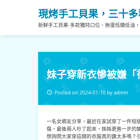
Skip
現烤手工貝果，三十多
to
content
新鮮手工貝果-多款獨特口位、無蛋低糖低油
妹子穿新衣慘被嫌「
Posted on
2024-01-10
by
admin
access_time
一名女網友分享，最近在家試穿了一件短
傷，最後兩人吵了起來，姊姊更進一步的
想詢問大家穿這類的衣服真的露太多嗎？