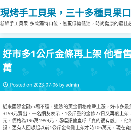
Skip
現烤手工貝果，三十多種貝果口
to
content
新鮮手工貝果-多款獨特口位、無蛋低糖低油，時尚健康的最佳
好市多1公斤金條再上架 他看售
萬
Posted on
2023-07-06
by
admin
access_time
近來國際金融市場不穩，避險的黃金價格應聲上漲，好巿多最貴的
3199元賣出，一名網友表示，1公斤重的金條27日又再度上架，
元，價格為196萬1999元，漲幅讓他直呼「真的很有感」，
訝，更有人回想起以前1公斤金條剛上架才時106萬元，現在竟