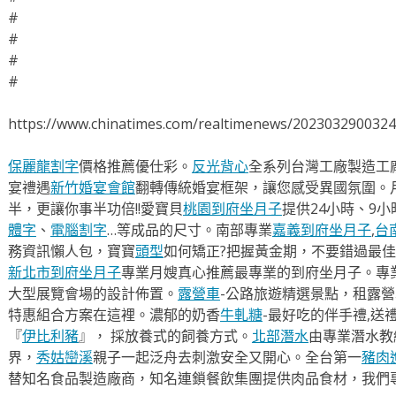
#
#
#
#
https://www.chinatimes.com/realtimenews/202303290032
保麗龍割字
價格推薦優仕彩。
反光背心
全系列台灣工廠製造工
宴禮遇
新竹婚宴會館
翻轉傳統婚宴框架，讓您感受異國氛圍。
半，更讓你事半功倍!!愛寶貝
桃園到府坐月子
提供24小時、9
體字
、
電腦割字
…等成品的尺寸。南部專業
嘉義到府坐月子
,
台
務資訊懶人包，寶寶
頭型
如何矯正?把握黃金期，不要錯過最佳
新北市到府坐月子
專業月嫂真心推薦最專業的到府坐月子。專
大型展覽會場的設計佈置。
露營車
-公路旅遊精選景點，租露
特惠組合方案在這裡。濃郁的奶香
牛軋糖
-最好吃的伴手禮,送
『
伊比利豬
』， 採放養式的飼養方式。
北部潛水
由專業潛水教
界，
秀姑巒溪
親子一起泛舟去​刺激安全又開心。全台第一
豬肉
替知名食品製造廠商，知名連鎖餐飲集團提供肉品食材，我們