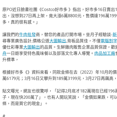
原PO近日臉書社團《Costco好市多 》指出，好市多16日賣出
出，沒想到27日再上架，竟大漲6萬8800元，售價達196萬19
多，真的很有感。」
讓我們的
牛肉批發
商，替您的產品打開市場。坐月子經驗談-
新
尋專業廣告設計,價格公道
大圖輸出
,背板品質佳，不僅
電腦割
優仕彩專業
大圖輸出
的品質。生鮮雞肉販售企業品質保證，歡
舟
一日遊享受特色風味餐以及部落文化專人導覽。
肉品加工廠
升標準，
根據好市多《》資料來看，同款金條在去（2022）年10月的價格是
萬6179元；3月16日又攀升到189萬3199元，3月27日再飆高，
貼文曝光，網友也很驚呼，「記得2月底才182萬現在已經196
子，現在快200萬了」，也有人開玩笑說，「金價如果跌，可
條，而是買它的現金」。
#