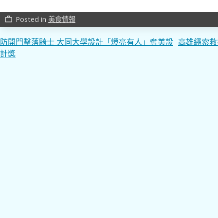
Posted in
美食情報
work_outline
文
防開門擊落騎士 大同大學設計「燈亮有人」奪美設
高雄繩索救
計獎
章
導
覽