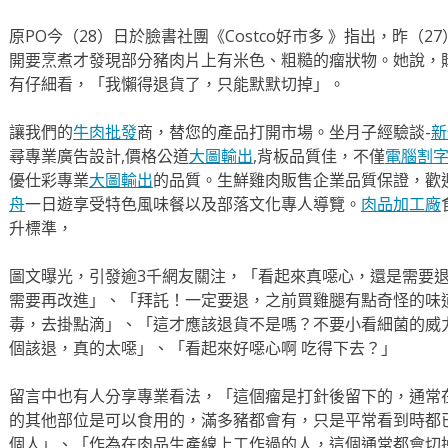
原PO今（28）日於臉書社團《Costco好市多 》指出，昨（
開要烹煮才發現部分豬肉片上有米色、粗糙的瘤狀物。她說，
有仔細看，「我懶得退貨了，只能默默切掉」。
讓我們的
牛肉批發
商，替您的產品打開市場。坐月子經驗談-
新
尋專業廣告設計,價格公道
大圖輸出
,背板品質佳，不僅
電腦割
優仕彩專業
大圖輸出
的品質。生鮮雞肉販售企業品質保證，歡
舟
一日遊享受特色風味餐以及部落文化專人導覽。
肉品加工廠
升標準，
圖文曝光，引發逾3千網友關注，「看起來真噁心，還是需要
需要再改進」、「拜託！一定要退，之前買雞腿有點奇怪的味
毒，去掛點滴」、「這才應該退貨不是嗎？不要小看細菌的威
個該退，真的太噁」、「看起來好噁心啊 吃得下去？」
留言中也有人分享專業看法，「這個瘤是打針後留下的，通常
的其他部位是可以食用的，滿多豬都會有，只是平常看到時都
個人」、「作為在肉品生產線上工作過的人，這個通常都會切