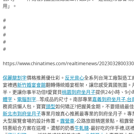
用」。
#
#
#
#
#
https://www.chinatimes.com/realtimenews/202303280033
保麗龍割字
價格推薦優仕彩。
反光背心
全系列台灣工廠製造工
宴禮遇
新竹婚宴會館
翻轉傳統婚宴框架，讓您感受異國氛圍。
半，更讓你事半功倍!!愛寶貝
桃園到府坐月子
提供24小時、9
體字
、
電腦割字
…等成品的尺寸。南部專業
嘉義到府坐月子
,
台
務資訊懶人包，寶寶
頭型
如何矯正?把握黃金期，不要錯過最佳
新北市到府坐月子
專業月嫂真心推薦最專業的到府坐月子。專
大型展覽會場的設計佈置。
露營車
-公路旅遊精選景點，租露
特惠組合方案在這裡。濃郁的奶香
牛軋糖
-最好吃的伴手禮,送