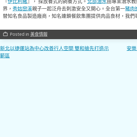
『
伊比利豬
』， 採放養式的飼養方式。
北部潛水
由專業潛水教
界，
秀姑巒溪
親子一起泛舟去​刺激安全又開心。全台第一
豬肉
替知名食品製造廠商，知名連鎖餐飲集團提供肉品食材，我們
Posted in
美食情報
work_outline
文
新北以捷運站為中心改善行人空間 雙和搶先打造示
安樂
範區
章
導
覽