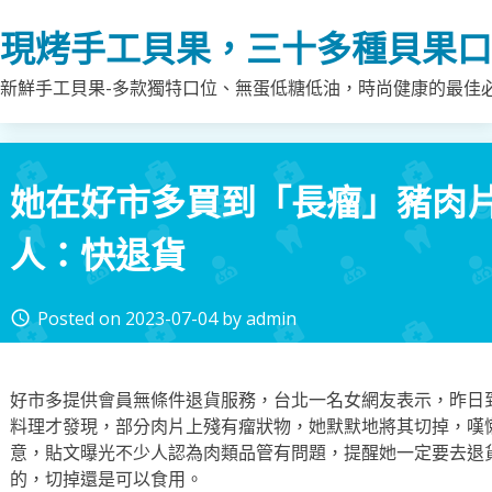
Skip
現烤手工貝果，三十多種貝果口
to
content
新鮮手工貝果-多款獨特口位、無蛋低糖低油，時尚健康的最佳
她在好市多買到「長瘤」豬肉片
人：快退貨
Posted on
2023-07-04
by
admin
access_time
好市多提供會員無條件退貨服務，台北一名女網友表示，昨日
料理才發現，部分肉片上殘有瘤狀物，她默默地將其切掉，嘆
意，貼文曝光不少人認為肉類品管有問題，提醒她一定要去退
的，切掉還是可以食用。