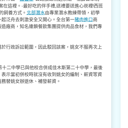
案在這裡。-最好吃的伴手禮,送禮要送進心崁裡!西班
式的飼養方式。
北部潛水
由專業潛水教練帶領，初學
一起泛舟去​刺激安全又開心。全台第一
豬肉進口
商
製造廠商，知名連鎖餐飲集團提供肉品食材，我們專
屬於行政訴訟範圍，因此駁回該案，姚女不服再次上
第十二中學已與他校合併成佳木斯第二十中學，最後
，表示當初併校時就沒有收到姚女的編制、薪資等資
義務替姚女辦退休、補發薪資。