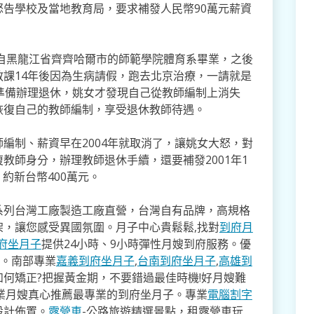
告學校及當地教育局，要求補發人民幣90萬元薪資
年自黑龍江省齊齊哈爾市的師範學院體育系畢業，之後
課14年後因為生病請假，跑去北京治療，一請就是
準備辦理退休，姚女才發現自己從教師編制上消失
恢復自己的教師編制，享受退休教師待遇。
編制、薪資早在2004年就取消了，讓姚女大怒，對
教師身分，辦理教師退休手續，還要補發2001年1
，約新台幣400萬元。
系列台灣工廠製造工廠直營，台灣自有品牌，高規格
架，讓您感受異國氛圍。月子中心貴鬆鬆,找對
到府月
府坐月子
提供24小時、9小時彈性月嫂到府服務。優
寸。南部專業
嘉義到府坐月子
,
台南到府坐月子
,
高雄到
如何矯正?把握黃金期，不要錯過最佳時機!好月嫂難
業月嫂真心推薦最專業的到府坐月子。專業
電腦割字
設計佈置。
露營車
-公路旅遊精選景點，租露營車玩