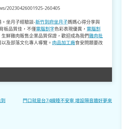
news/20230426001925-260405
。坐月子經驗談-
新竹到府坐月子
媽媽心得分享與
,背板品質佳，不僅
電腦割字
色彩表現優異，
電腦割
。生鮮雞肉販售企業品質保證，歡迎成為我們
雞肉批
餐以及部落文化專人導覽。
肉品加工廠
食安問題要改
包到
門口就是台74線睡不安寧 增設隔音牆好夢來