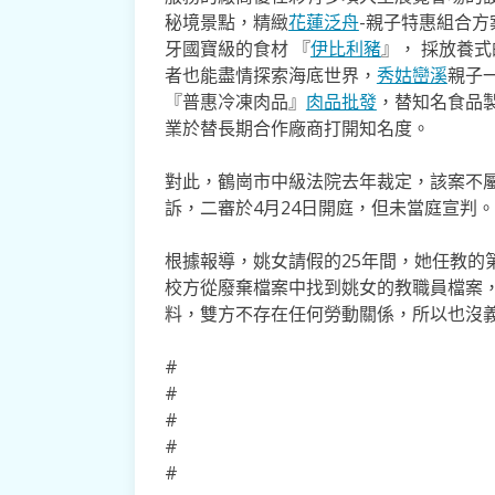
秘境景點，精緻
花蓮泛舟
-親子特惠組合方
牙國寶級的食材 『
伊比利豬
』， 採放養
者也能盡情探索海底世界，
秀姑巒溪
親子
『普惠冷凍肉品』
肉品批發
，替知名食品
業於替長期合作廠商打開知名度。
對此，鶴崗市中級法院去年裁定，該案不
訴，二審於4月24日開庭，但未當庭宣判。
根據報導，姚女請假的25年間，她任教的
校方從廢棄檔案中找到姚女的教職員檔案
料，雙方不存在任何勞動關係，所以也沒
#
#
#
#
#