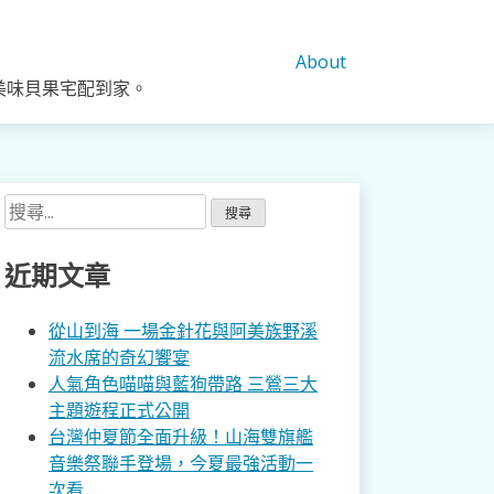
About
美味貝果宅配到家。
搜
尋
關
近期文章
鍵
字:
從山到海 一場金針花與阿美族野溪
流水席的奇幻饗宴
人氣角色喵喵與藍狗帶路 三鶯三大
主題遊程正式公開
台灣仲夏節全面升級！山海雙旗艦
音樂祭聯手登場，今夏最強活動一
次看