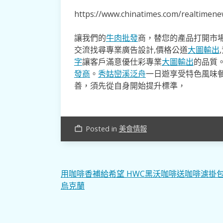
https://www.chinatimes.com/realtime
讓我們的
牛肉批發
商，替您的產品打開市場
交流找尋專業廣告設計,價格公道
大圖輸出
字
讓客戶滿意優仕彩專業
大圖輸出
的品質
發商
。
秀姑巒溪泛舟
一日遊享受特色風味
善，須先從自身開始提升標準，
Posted in
美食情報
work_outline
文
用咖啡香補給希望 HWC黑沃咖啡送咖啡濾掛
烏克蘭
章
導