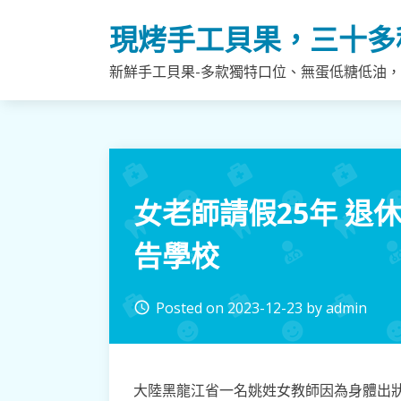
Skip
現烤手工貝果，三十多
to
content
新鮮手工貝果-多款獨特口位、無蛋低糖低油
女老師請假25年 退
告學校
Posted on
2023-12-23
by
admin
access_time
大陸黑龍江省一名姚姓女教師因為身體出狀