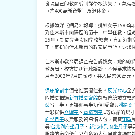
發現自己的教師編制從學校消失了，氣得怒
（約400萬新台幣）及退休金。
根據陸媒《網易》報導，姚姓女子1983
到佳木斯市向陽區的第十二中學任教，但教
25年，期間完全沒回學校教書，直到近期
了，氣得向佳木斯市的教育局申訴，要求
佳木斯市教育局調查完告訴姚女，她的教師
教育局、校方提起行政訴訟，不僅要求恢復
月至2002年7月的薪資，共人民幣90萬元
保麗龍割字
價格推薦優仕彩。
反光背心
全
的婚宴禮遇
新竹婚宴會館
翻轉傳統婚宴框
嫂
省一半，更讓你事半功倍!!愛寶貝
桃園到
仕彩提供
立體字
、
電腦割字
…等成品的尺
府坐月子
收費服務資訊懶人包，寶寶
頭型
尋!
台北到府坐月子
、
新北市到府坐月子
專
服務的廠商優仕彩有多項大型展覽會場的