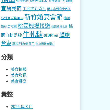
婚錄
婚禮影片
婚禮錄影mv
宜蘭民宿
工商簡介影片
新北市到府坐月子
新竹婚宴會館
新竹到府坐月子
桃園
桃園機場接送
桃
婚紗店推薦
桃園結婚包套
牛軋糖
購夠
園自助婚紗
珍珠奶茶
台東
高雄到府坐月子
魚來源膠原蛋白
分類
美食情報
美食资讯
美食饗宴
彙整
2026 年 8 月