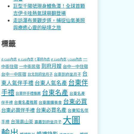
巨型千陽號現身鯉魚潭！全球首顆
吉伊卡哇熱氣球萌翻登場
走訪瀑布景觀步道，捕捉仙氣美照
與療癒心靈的秘境之旅
標籤
一
d cup內衣
e cup內衣
f 罩杯內衣
g cup內衣
i cup內衣
到府月嫂
中街住宿
一中街民宿
台中一中住宿
台
台中一中民宿
台南到府坐月子
台北到府坐月子
台東伴
東人氣伴手禮
台東人氣名產
手禮
台東名產
台東名產
台東伴手禮推薦
台東必買
伴手禮
台東名產推薦
台東團購美食
台東必買名產
台東必買伴手禮
台東知名伴
大圖
台灣高山茶
手禮
嘉義到府坐月子
輸出
婚禮錄影