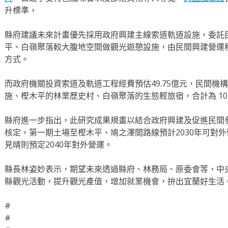
升標準，
縣府建議未來計畫優先採用政府興建主線索道軌道設施，委託
平、白嶺聚落較大腹地空間做觀光遊憩設施，由民間興建營運移
方式。
而政府機關投資索道及軌道工程經費預估49.75億元，民間機
施、樫木平的林業歷史村、白嶺聚落的生態輕旅宿，合計為 10.
縣府進一步指出，此研究成果規畫以結合政府興建及促進民間
核定，第一期土場至樫木平、鳩之澤間路線預計2030年可對
見晴則預定2040年對外營運。
縣長林姿妙表示，期望未來透過縣府、林務局、原委會等，中
縣觀光活動，提升觀光產值，增加就業機會，拚出宜蘭好生活
#
#