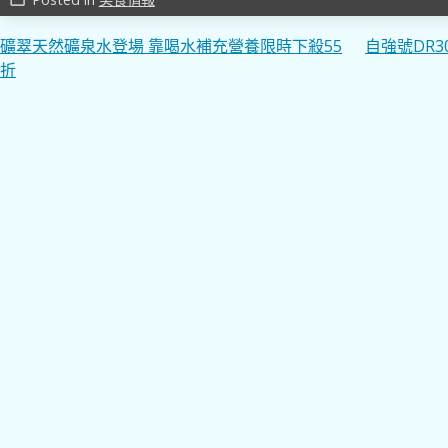
文
礦翠天然礦泉水登場 靠喝水補充營養限時下殺55
自強號DR
折
章
導
覽