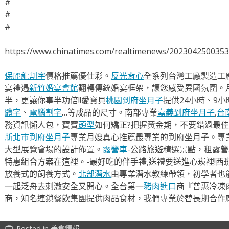
#
#
#
https://www.chinatimes.com/realtimenews/202304250035
保麗龍割字
價格推薦優仕彩。
反光背心
全系列台灣工廠製造工
宴禮遇
新竹婚宴會館
翻轉傳統婚宴框架，讓您感受異國氛圍。
半，更讓你事半功倍!!愛寶貝
桃園到府坐月子
提供24小時、9
體字
、
電腦割字
…等成品的尺寸。南部專業
嘉義到府坐月子
,
台
務資訊懶人包，寶寶
頭型
如何矯正?把握黃金期，不要錯過最佳
新北市到府坐月子
專業月嫂真心推薦最專業的到府坐月子。專
大型展覽會場的設計佈置。
露營車
-公路旅遊精選景點，租露
特惠組合方案在這裡。-最好吃的伴手禮,送禮要送進心崁裡!西
放養式的飼養方式。
北部潛水
由專業潛水教練帶領，初學者也
一起泛舟去​刺激安全又開心。全台第一
豬肉進口
商『普惠冷凍
商，知名連鎖餐飲集團提供肉品食材，我們專業於替長期合作
Posted in
美食情報
work_outline