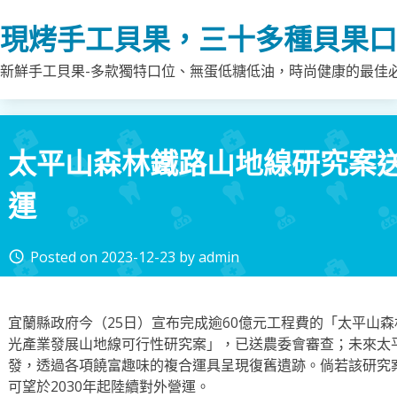
Skip
現烤手工貝果，三十多種貝果口
to
content
新鮮手工貝果-多款獨特口位、無蛋低糖低油，時尚健康的最佳
太平山森林鐵路山地線研究案送審
運
Posted on
2023-12-23
by
admin
access_time
宜蘭縣政府今（25日）宣布完成逾60億元工程費的「太平山
光產業發展山地線可行性研究案」，已送農委會審查；未來太
發，透過各項饒富趣味的複合運具呈現復舊遺跡。倘若該研究
可望於2030年起陸續對外營運。