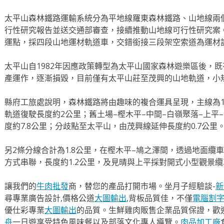
太平山森林鐵路運輸系統分為平地線羅東森林鐵路、山地線兩
行性研究報告並送交通部審查，接續推動山地線可行性研究案
運點，採四段山地運材軌道車，交錯銜接三段架空索道為運材設施
太平山自1982年因應政策轉型為太平山國家森林遊樂區後，
產運作，逐漸損毀，目前僅有太平山莊至茂興的山地軌道，小
縣府工旅處說明，森林鐵路將由趣味的複合運具呈現，主線為1
軌道復駛長度約2公里；舊土場–樫木平–中間–白嶺聚落–上平
度約7.8公里；分歧點至太平山，由茂興線延伸長度約0.7公里
另2條分線合計為1.8公里，在樫木平–鳩之澤間，透過地面纜
方式串聯，長度約1.2公里，及見晴與上平採對開式小型觀景纜
讓我們的
牛肉批發
商，替您的產品打開市場。坐月子經驗談-
新
尋專業廣告設計,價格公道
大圖輸出
,背板品質佳，不僅
電腦割
優仕彩專業
大圖輸出
的品質。生鮮雞肉販售企業品質保證，歡
舟
一日遊享受特色風味餐以及部落文化專人導覽。
肉品加工廠