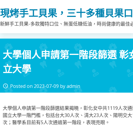
Skip
現烤手工貝果，三十多種貝果口
to
content
新鮮手工貝果-多款獨特口位、無蛋低糖低油，時尚健康的最佳
大學個人申請第一階段篩選 彰女
立大學
Posted on
2023-07-09
by
admin
access_time
大學個人申請第一階段篩選結果揭曉，彰化女中共1119人次通
國立大學一階門檻，包括台大30人次、清大23人次、陽明交大1
次；醫學系目前有5人次通過第一階段，表現亮眼。