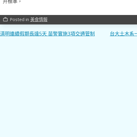
升標準，
Posted in
美食情報
work_outline
文
清明連續假期長達5天 苗警實施3項交通管制
台大土木系
章
導
覽