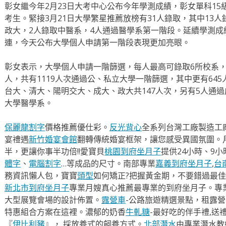
彰女繼今年2月23日大考中心公布今年學測成績，彰女單科15
考生。緊接3月21日大學繁星推薦放榜有31人錄取，其中13
政大，2人錄取中醫系，4人通過醫學系第一階段。延續學測成
連，今天公布大學個人申請第一階段表現更加亮眼。
彰女表示，大學個人申請一階篩選，每人最高可錄取6所校系，
人，共有1119人次通過公、私立大學一階篩選，其中更有64
台大、清大、陽明交大、成大、政大共147人次，另有5人通
大學醫學系。
保麗龍割字
價格推薦優仕彩。
反光背心
全系列台灣工廠製造工
宴禮遇
新竹婚宴會館
翻轉傳統婚宴框架，讓您感受異國氛圍。
半，更讓你事半功倍!!愛寶貝
桃園到府坐月子
提供24小時、9
體字
、
電腦割字
…等成品的尺寸。南部專業
嘉義到府坐月子
,
台
務資訊懶人包，寶寶
頭型
如何矯正?把握黃金期，不要錯過最佳
新北市到府坐月子
專業月嫂真心推薦最專業的到府坐月子。專
大型展覽會場的設計佈置。
露營車
-公路旅遊精選景點，租露
特惠組合方案在這裡。濃郁的奶香
牛軋糖
-最好吃的伴手禮,送
『
伊比利豬
』， 採放養式的飼養方式。
北部潛水
由專業潛水教