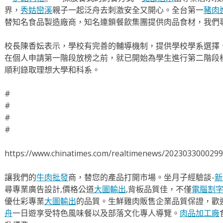
界，
秀姑巒溪
親子一起泛舟去​刺激安全又開心。全台第一
豬肉
替知名食品製造廠商，知名連鎖餐飲集團提供肉品食材，我們
校長陳香妘表示，學校有完善的輔導機制，提供學校學系選擇
在個人申請第一階段放榜之前，就已開始為學生進行第二階段
順利錄取理想大學和科系。
#
#
#
#
https://www.chinatimes.com/realtimenews/202303300029
讓我們的
牛肉批發
商，替您的產品打開市場。坐月子經驗談-
新
尋專業廣告設計,價格公道
大圖輸出
,背板品質佳，不僅
電腦割
優仕彩專業
大圖輸出
的品質。生鮮雞肉販售企業品質保證，歡
舟
一日遊享受特色風味餐以及部落文化專人導覽。
肉品加工廠