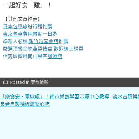
一起好食「雞」！
【其他文章推薦】
日本包車
旅遊行程推薦
東京包車
費用景點一日遊
準新人必讀!
新竹婚宴會館
推薦
嚴選頂級金絲
燕窩
禮盒
,歡迎線上購買
信義區微風南山星空
餐酒館
Posted in
美食情報
work_outline
文
「樂食安・零椒慮」！南市樂齡學習示範中心教導
淡水古蹟博
長者自製辣椒醬安心吃
章
導
覽