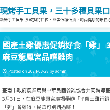
Skip
現烤手工貝果，三十多種貝果口
to
content
新鮮手工貝果-多款獨特口位、無蛋低糖低油，時尚健康的最佳
國產土雞優惠促銷好食「雞」 3/
麻豆龍鳳宮品嚐雞肉
Posted on
2024-03-29
by
admin
access_time
臺南市政府農業局與中華民國養雞協會共同輔導臺
3月31日，在麻豆龍鳳宮廣場舉辦「平價土雞行
「雞」會難得，民眾可別錯過囉！