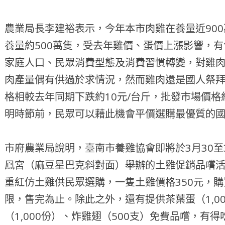
農業局長李建裕表示，今年本市肉雞在養量近90
養量約500萬隻，受去年雞價、蛋價上漲影響，
家庭人口、民眾消費型態及消費習慣轉變，對雞
肉產量偶有供過於求情況，然而雞肉還是國人祭
格相較去年同期下跌約10元/台斤，批發市場價格約
明時節前，民眾可以藉此機會平價選購最優質的
市府農業局說明，臺南市養雞協會即將於3月30至
鳳宮（麻豆星巴克斜對面）舉辦的土雞促銷品嚐活動
重紅仿土雞供民眾選購，一隻土雞價格350元，購
限，售完為止。除此之外，還有提供茶葉蛋（1,0
（1,000份）、炸雞翅（500支）免費品嚐，有