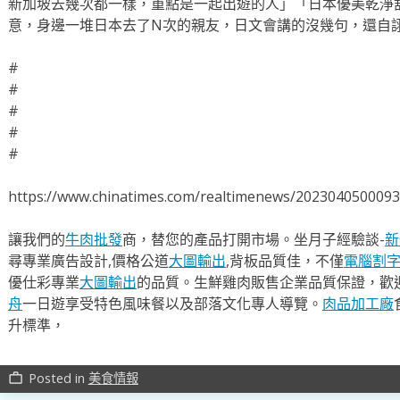
新加坡去幾次都一樣，重點是一起出遊的人」「日本優美乾淨
意，身邊一堆日本去了N次的親友，日文會講的沒幾句，還自
#
#
#
#
#
https://www.chinatimes.com/realtimenews/202304050009
讓我們的
牛肉批發
商，替您的產品打開市場。坐月子經驗談-
新
尋專業廣告設計,價格公道
大圖輸出
,背板品質佳，不僅
電腦割
優仕彩專業
大圖輸出
的品質。生鮮雞肉販售企業品質保證，歡
舟
一日遊享受特色風味餐以及部落文化專人導覽。
肉品加工廠
升標準，
Posted in
美食情報
work_outline