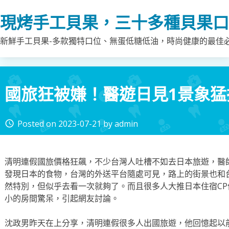
Skip
現烤手工貝果，三十多種貝果口
to
content
新鮮手工貝果-多款獨特口位、無蛋低糖低油，時尚健康的最佳
國旅狂被嫌！醫遊日見1景象猛
Posted on
2023-07-21
by
admin
access_time
清明連假國旅價格狂飆，不少台灣人吐槽不如去日本旅遊，醫
發現日本的食物，台灣的外送平台隨處可見，路上的街景也和
然特別，但似乎去看一次就夠了。而且很多人大推日本住宿C
小的房間驚呆，引起網友討論。
沈政男昨天在上分享，清明連假很多人出國旅遊，他回憶起以