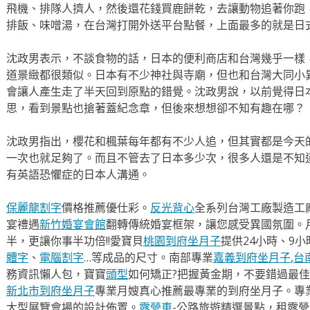
飛機、排隊人擠人，然後還花錢買鹿餅乾，去讓動物追著你跑
排飯、味噌湯，在台灣打開外送平台點餐，上面最多的就是日
沈政男表示，不談食物的話，日本的便利商店和台灣幾乎一樣
道景緻都很類似。日本有不少神社與寺廟，但也和台灣大同小
會讓人產生走了半天回到原點的錯覺。沈政男說，以前覺得日
思，看到景點也搶著蓋紀念章，但後來想想卻不知有趣在哪？
沈政男指出，櫻花和楓葉每年都有不少人追，但其實都是今天
一次也就足夠了。而且不管去了日本多少次，很多人還是不知
有英語恐懼症的日本人溝通。
保麗龍割字
價格推薦優仕彩。
反光背心
全系列台灣工廠製造工
宴禮遇
新竹婚宴會館
翻轉傳統婚宴框架，讓您感受異國氛圍。
半，更讓你事半功倍!!愛寶貝
桃園到府坐月子
提供24小時、9
體字
、
電腦割字
…等成品的尺寸。南部專業
嘉義到府坐月子
,
台
務資訊懶人包，寶寶
頭型
如何矯正?把握黃金期，不要錯過最佳
新北市到府坐月子
專業月嫂真心推薦最專業的到府坐月子。專
大型展覽會場的設計佈置。
露營車
-公路旅遊精選景點，租露