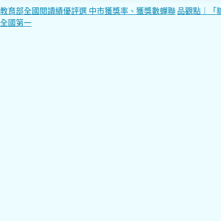
文
教育部全國閱讀績優評選 中市獲獎率、獲獎數蟬聯
品觀點｜「
全國第一
章
導
覽