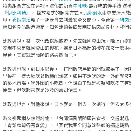
特惠組合方案在這裡。濃郁的奶香
牛軋糖
-最好吃的伴手禮,送
『
伊比利豬
』， 採放養式的飼養方式。
北部潛水
由專業潛水教
界，
秀姑巒溪
親子一起泛舟去​刺激安全又開心。全台第一
豬肉
替知名食品製造廠商，知名連鎖餐飲集團提供肉品食材，我們
沈政男說，某一次他改搭船旅遊，先去韓國釜山玩，晚上再搭
發現不管是韓國釜山的櫻花，還是日本福岡的櫻花都沒什麼兩
屋台，其實就是簡陋的路邊攤而已。
沈政男也說，到日本以後，一打開飯店房間的門就驚呆了，因
早餐在一樓大廳吃著飯糰配熱茶，如果不想吃的話，外面就沒
的築地市場，吃外圍的小吃攤，但說白了就是拉麵和吃多了有點
便當，但吃起來就是冷冷的壽司便當。
沈政男坦言，對他來說，日本就是一個去一次還行，但去太多
貼文引起網友熱烈討論，「台灣滿街醜陋廣告看板，交通混亂
「青菜蘿蔔各有喜愛」、「其實我完全同意沈醫師的描述觀點