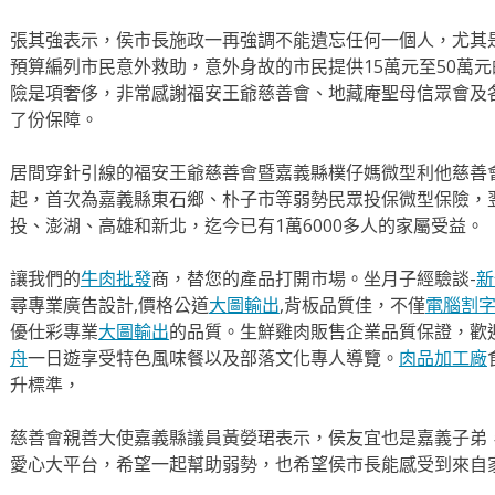
張其強表示，侯市長施政一再強調不能遺忘任何一個人，尤其
預算編列市民意外救助，意外身故的市民提供15萬元至50萬
險是項奢侈，非常感謝福安王爺慈善會、地藏庵聖母信眾會及
了份保障。
居間穿針引線的福安王爺慈善會暨嘉義縣樸仔媽微型利他慈善會
起，首次為嘉義縣東石鄉、朴子市等弱勢民眾投保微型保險，
投、澎湖、高雄和新北，迄今已有1萬6000多人的家屬受益。
讓我們的
牛肉批發
商，替您的產品打開市場。坐月子經驗談-
新
尋專業廣告設計,價格公道
大圖輸出
,背板品質佳，不僅
電腦割
優仕彩專業
大圖輸出
的品質。生鮮雞肉販售企業品質保證，歡
舟
一日遊享受特色風味餐以及部落文化專人導覽。
肉品加工廠
升標準，
慈善會親善大使嘉義縣議員黃嫈珺表示，侯友宜也是嘉義子弟
愛心大平台，希望一起幫助弱勢，也希望侯市長能感受到來自