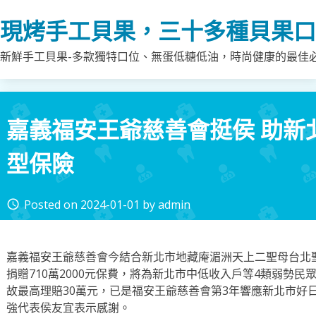
Skip
現烤手工貝果，三十多種貝果口
to
content
新鮮手工貝果-多款獨特口位、無蛋低糖低油，時尚健康的最佳
嘉義福安王爺慈善會挺侯 助新北
型保險
Posted on
2024-01-01
by
admin
access_time
嘉義福安王爺慈善會今結合新北市地藏庵湄洲天上二聖母台北
捐贈710萬2000元保費，將為新北市中低收入戶等4類弱勢民
故最高理賠30萬元，已是福安王爺慈善會第3年響應新北市好
強代表侯友宜表示感謝。