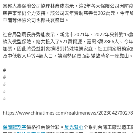
富邦人壽保險公司協理林彥成表示，這2年各大保險公司因防
慈善事業仍全力支持，該公司去年贊助慈善會202萬元，今年加
華南等保險公司也都共襄盛舉。
社會局副局長許秀能表示，新北市2021年、2022年只針對1
納入微型保險，總共投入了521萬資源，嘉惠3萬2866人。
加碼，因此將受益對象擴增到特殊境遇家庭、社工開案服務家
及中低收入戶等4類人口，讓弱勢民眾面對變故時多一座靠山
#
#
#
#
#
https://www.chinatimes.com/realtimenews/202304270027
保麗龍割字
價格推薦優仕彩。
反光背心
全系列台灣工廠製造工