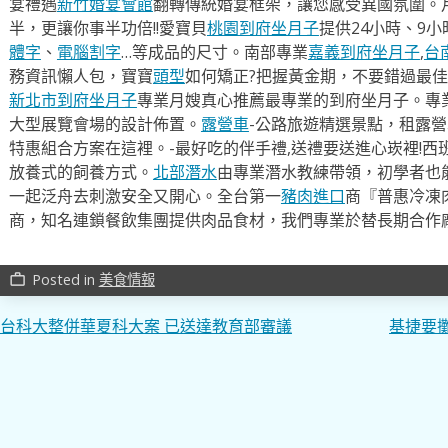
宴禮遇
新竹婚宴會館
翻轉傳統婚宴框架，讓您感受異國氛圍。
半，更讓你事半功倍!!愛寶貝
桃園到府坐月子
提供24小時、9
體字
、
電腦割字
…等成品的尺寸。南部專業
嘉義到府坐月子
,
台
務資訊懶人包，寶寶
頭型
如何矯正?把握黃金期，不要錯過最佳
新北市到府坐月子
專業月嫂真心推薦最專業的到府坐月子。專
大型展覽會場的設計佈置。
露營車
-公路旅遊精選景點，租露
特惠組合方案在這裡。-最好吃的伴手禮,送禮要送進心崁裡!西
放養式的飼養方式。
北部潛水
由專業潛水教練帶領，初學者也
一起泛舟去​刺激安全又開心。全台第一
豬肉進口
商『普惠冷凍
商，知名連鎖餐飲集團提供肉品食材，我們專業於替長期合作
Posted in
美食情報
work_outline
文
台科大整併華夏科大案 已送達教育部審議
基捷要
章
導
覽