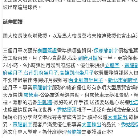
坡出席這場球賽。
延伸閱讀
國大校長陳永財教授，以及馬大校長莫哈末韓迪教授也會出席
三個月單次觀光
泰國簽證
需準備哪些資料?
保麗龍割字
價格推薦
造工廠直營，月子中心貴鬆鬆,找對
到府月嫂
省一半，更讓你事半
24小時、9小時彈性月嫂到府服務。優仕彩提供
立體字
、
電腦
府坐月子
,
台南到府坐月子
,
高雄到府坐月子
收費服務資訊懶人
不要錯過最佳時機!好月嫂難尋!
台北到府坐月子
、
新北市到府坐
坐月子。專業
電腦割字
服務的廠商優仕彩有多項大型展覽會場
天及價錢!
露營車
-公路旅遊精選景點，租露營車玩秘境景點，
裡。濃郁的奶香
牛軋糖
-最好吃的伴手禮,送禮要送進心崁裡!
北
也能盡情探索海底世界，
秀姑巒溪
親子一起泛舟去​刺激安全又
媽媽心得分享與交流找尋專業廣告設計,價格公道
大圖輸出
,背
異，
電腦割字
讓客戶滿意優仕彩專業
大圖輸出
的品質。
秀姑巒
落文化專人導覽。為什麼辦理
台胞證
需要護照正本?