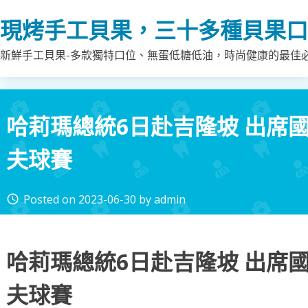
Skip
現烤手工貝果，三十多種貝果口
to
content
新鮮手工貝果-多款獨特口位、無蛋低糖低油，時尚健康的最佳
哈莉瑪總統6日赴吉隆坡 出席
夫球賽
Posted on
2023-06-30
by
admin
access_time
哈莉瑪總統6日赴吉隆坡 出席
夫球賽