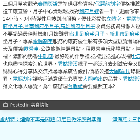
三個月單次觀光
泰國簽證
需準備哪些資料?
保麗龍割字
價格推薦
造工廠直營，月子中心貴鬆鬆,找對
到府月嫂
省一半，更讓你事半
24小時、9小時彈性月嫂到府服務。優仕彩提供
立體字
、
電腦
府坐月子
,
台南到府坐月子
,
高雄到府坐月子
收費服務資訊懶人
不要錯過最佳時機!好月嫂難尋!
台北到府坐月子
、
新北市到府坐
坐月子。專業
電腦割字
服務的廠商優仕彩有多項大型展覽會場
天及價錢!
露營車
-公路旅遊精選景點，租露營車玩秘境景點，
裡。濃郁的奶香
牛軋糖
-最好吃的伴手禮,送禮要送進心崁裡!
北
也能盡情探索海底世界，
秀姑巒溪
親子一起泛舟去​刺激安全又
媽媽心得分享與交流找尋專業廣告設計,價格公道
大圖輸出
,背
異，
電腦割字
讓客戶滿意優仕彩專業
大圖輸出
的品質。
秀姑巒
落文化專人導覽。為什麼辦理
台胞證
需要護照正本?
Posted in
美食情報
work_outline
文
盧胡特：煙霾不再是問題 印尼已做好應對準備
傅海燕：三
章