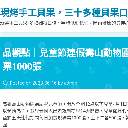
Skip
現烤手工貝果，三十多種貝果口
to
content
新鮮手工貝果-多款獨特口位、無蛋低糖低油，時尚健康的最佳
品觀點｜兒童節連假壽山動物園
票1000張
Posted on
2023-06-16
by
admin
access_time
高雄壽山動物園為慶祝兒童節，開放全國12歲以下兒童4月1日
以預購為主，並配合國人出遊規劃提早14天開賣，兒童節連
童節五天連假期間每日加賣現場票1000張，上下午各500張
園。