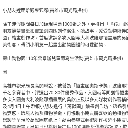
小朋友近距離觀察狐獴(高雄市觀光局提供)
除了連假期間每日加碼現場票1000張之外，更推出「『孩』
朋友攜帶畫紙和畫筆到園區創作寫生、聽故事、感受動物陪伴
圖」繪畫創作坊，首度邀請多次入圍義大利波隆那插畫展的吳欣芷
美術客，帶領小朋友一起畫出動物園裡的可愛動物。
壽山動物園110年曾舉辦兒童節寫生活動(高雄市觀光局提供)
圖
高雄市觀光局長高閔琳說，被譽為「插畫屆奧斯卡獎」波隆那插
千名參賽者中，評選出70-80件優秀作品，入圍就等同獲得
多次入圍義大利波隆那插畫展的吳欣芷及以多元媒材創作著稱的Z
及4月4日上午帶領小朋友進行「萬獸圖」繪畫創作坊。透過
物姿態、環境人物及植物景緻，再協助小朋友將喜歡的動植物
繪製等呈現於萬獸圖底紙上；藉由參與式藝術創作拉近小朋友
動物園臉書。另每日也將限量提供1000張圖紙供遊客領取，