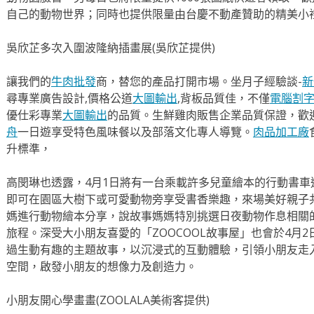
自己的動物世界；同時也提供限量由台慶不動產贊助的精美小
吳欣芷多次入圍波隆納插畫展(吳欣芷提供)
讓我們的
牛肉批發
商，替您的產品打開市場。坐月子經驗談-
新
尋專業廣告設計,價格公道
大圖輸出
,背板品質佳，不僅
電腦割
優仕彩專業
大圖輸出
的品質。生鮮雞肉販售企業品質保證，歡
舟
一日遊享受特色風味餐以及部落文化專人導覽。
肉品加工廠
升標準，
高閔琳也透露，4月1日將有一台乘載許多兒童繪本的行動書
即可在園區大樹下或可愛動物旁享受書香樂趣，來場美好親子
媽進行動物繪本分享，說故事媽媽特別挑選日夜動物作息相關
旅程。深受大小朋友喜愛的「ZOOCOOL故事屋」也會於4月
過生動有趣的主題故事，以沉浸式的互動體驗，引領小朋友走
空間，啟發小朋友的想像力及創造力。
小朋友開心學畫畫(ZOOLALA美術客提供)