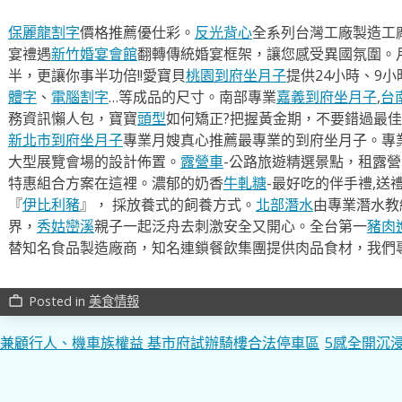
保麗龍割字
價格推薦優仕彩。
反光背心
全系列台灣工廠製造工
宴禮遇
新竹婚宴會館
翻轉傳統婚宴框架，讓您感受異國氛圍。
半，更讓你事半功倍!!愛寶貝
桃園到府坐月子
提供24小時、9
體字
、
電腦割字
…等成品的尺寸。南部專業
嘉義到府坐月子
,
台
務資訊懶人包，寶寶
頭型
如何矯正?把握黃金期，不要錯過最佳
新北市到府坐月子
專業月嫂真心推薦最專業的到府坐月子。專
大型展覽會場的設計佈置。
露營車
-公路旅遊精選景點，租露
特惠組合方案在這裡。濃郁的奶香
牛軋糖
-最好吃的伴手禮,送
『
伊比利豬
』， 採放養式的飼養方式。
北部潛水
由專業潛水教
界，
秀姑巒溪
親子一起泛舟去​刺激安全又開心。全台第一
豬肉
替知名食品製造廠商，知名連鎖餐飲集團提供肉品食材，我們
Posted in
美食情報
work_outline
文
兼顧行人、機車族權益 基市府試辦騎樓合法停車區
5感全開沉
章