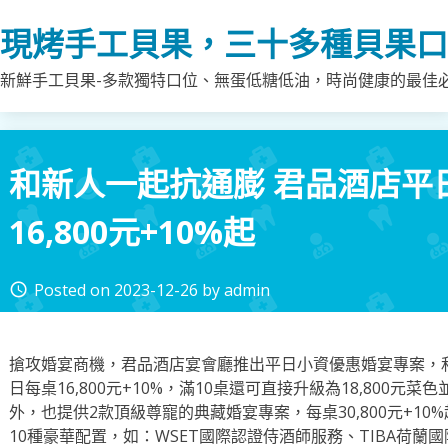
Skip
現烤手工貝果，三十多種貝果口
to
content
新鮮手工貝果-多款獨特口位、無蛋低糖低油，時尚健康的最佳
和新人一起抗通膨 君品酒店平
16,800元+10%起
Posted on
2023-12-26
by
admin
access_time
搶攻婚宴商機，君品酒店宴會廳推出平日小資優惠婚宴專案，和
日每桌16,800元+10%，滿10桌還可直接升級為18,800
外，也提供2款頂級尊寵的典藏婚宴專案，每桌30,800元+1
10種豪華配置，如：WSET國際認證侍酒師服務、TIBA荷