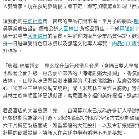
人雙管家。現在預約參觀後立即下定，即可加贈驚喜料理「西
讓我們的
牛肉批發
商，替您的產品打開市場。坐月子經驗談-
新
尋專業廣告設計,價格公道
大圖輸出
,背板品質佳，不僅
電腦割
優仕彩專業
大圖輸出
的品質。生鮮雞肉販售企業品質保證，歡
舟
一日遊享受特色風味餐以及部落文化專人導覽。
肉品加工廠
升標準，
「典藏-璀璨婚宴」專案除升級行政蜜月套房（含隔日雙人早
也跟著全面升級，包含豪華澎派的「海螺雞粥大排翅」、香氣
皮捲」、山珍海味匯聚且滋味華麗的「港式佛跳牆」及廣受饕
心「米其林三星酥皮焗叉燒包」或「米其林三星炸豆腐奶」等
其林主廚率領團隊烹調獻藝，寓意圓滿幸福的美好祝福，邀請
君品酒店的大宴會廳「亮」，自開幕以來已成為許多新人舉辦
巴黎歌劇院為範本打造、5米的挑高設計和完全復古式刻劃玻
六千片銅箔製造而成，如垂幕般的大氣設計，以及令新娘絕對
壯麗的硬體設備，讓新人在宮廷中舉辦婚禮不再是夢想。