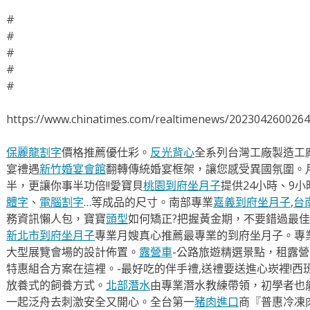
#
#
#
#
#
https://www.chinatimes.com/realtimenews/202304260026
保麗龍割字
價格推薦優仕彩。
反光背心
全系列台灣工廠製造工
宴禮遇
新竹婚宴會館
翻轉傳統婚宴框架，讓您感受異國氛圍。
半，更讓你事半功倍!!愛寶貝
桃園到府坐月子
提供24小時、9
體字
、
電腦割字
…等成品的尺寸。南部專業
嘉義到府坐月子
,
台
務資訊懶人包，寶寶
頭型
如何矯正?把握黃金期，不要錯過最佳
新北市到府坐月子
專業月嫂真心推薦最專業的到府坐月子。專
大型展覽會場的設計佈置。
露營車
-公路旅遊精選景點，租露
特惠組合方案在這裡。-最好吃的伴手禮,送禮要送進心崁裡!西
放養式的飼養方式。
北部潛水
由專業潛水教練帶領，初學者也
一起泛舟去​刺激安全又開心。全台第一
豬肉進口
商『普惠冷凍