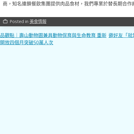
商，知名連鎖餐飲集團提供肉品食材，我們專業於替長期合作
Posted in
美食情報
work_outline
文
品觀點｜壽山動物園兼具動物保育與生命教育 重新
邀好友「就
開放四個月突破50萬人次
章
導
覽