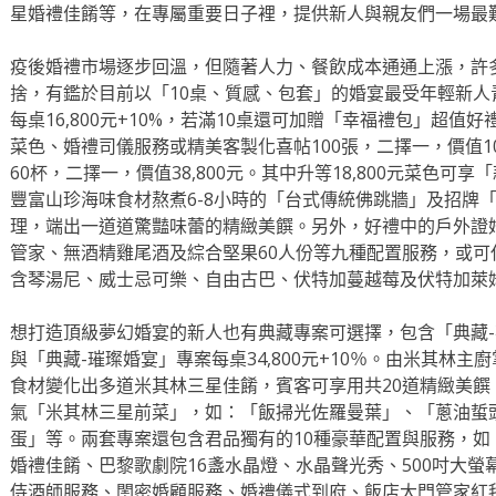
星婚禮佳餚等，在專屬重要日子裡，提供新人與親友們一場最
疫後婚禮市場逐步回溫，但隨著人力、餐飲成本通通上漲，許
捨，有鑑於目前以「10桌、質感、包套」的婚宴最受年輕新
每桌16,800元+10%，若滿10桌還可加贈「幸福禮包」超值好
菜色、婚禮司儀服務或精美客製化喜帖100張，二擇一，價值10
60杯，二擇一，價值38,800元。其中升等18,800元菜色
豐富山珍海味食材熬煮6-8小時的「台式傳統佛跳牆」及招牌
理，端出一道道驚豔味蕾的精緻美饌。另外，好禮中的戶外證
管家、無酒精雞尾酒及綜合堅果60人份等九種配置服務，或可
含琴湯尼、威士忌可樂、自由古巴、伏特加蔓越莓及伏特加萊
想打造頂級夢幻婚宴的新人也有典藏專案可選擇，包含「典藏-花嫁
與「典藏-璀璨婚宴」專案每桌34,800元+10％。由米其林
食材變化出多道米其林三星佳餚，賓客可享用共20道精緻美饌
氣「米其林三星前菜」，如：「飯掃光佐羅曼葉」、「蔥油蜇
蛋」等。兩套專案還包含君品獨有的10種豪華配置與服務，
婚禮佳餚、巴黎歌劇院16盞水晶燈、水晶聲光秀、500吋大螢
侍酒師服務、閨密婚顧服務、婚禮儀式到府、飯店大門管家紅毯