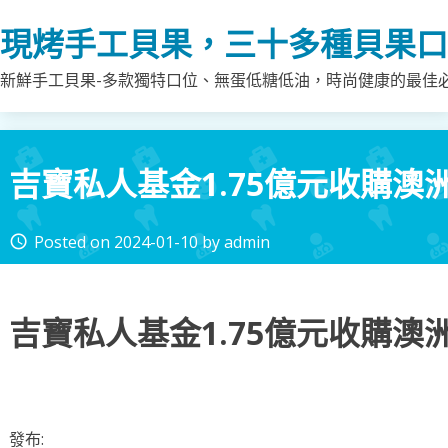
Skip
現烤手工貝果，三十多種貝果口
to
content
新鮮手工貝果-多款獨特口位、無蛋低糖低油，時尚健康的最佳
吉寶私人基金1.75億元收購澳
Posted on
2024-01-10
by
admin
access_time
吉寶私人基金1.75億元收購澳
發布: