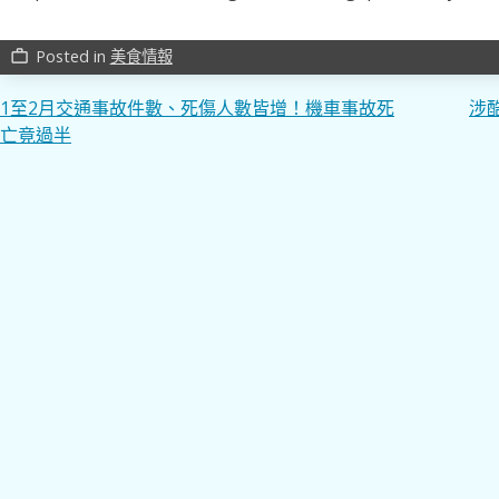
Posted in
美食情報
work_outline
文
1至2月交通事故件數、死傷人數皆增！機車事故死
涉
亡竟過半
章
導
覽