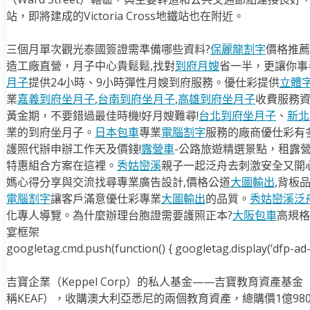
站，即將建成的Victoria Cross地鐵站也在附近。
三個月單次觀光泰國簽證需準備哪些資料?
保麗龍割字
價格推薦
造工廠直營，月子中心貴鬆鬆,找對
到府月嫂
省一半，更讓你事半
月子
提供24小時、9小時彈性月嫂到府服務。優仕彩提供
立體
業
嘉義到府坐月子
,
台南到府坐月子
,
高雄到府坐月子
收費服務
黃金期，不要錯過最佳時機!好月嫂難尋!
台北到府坐月子
、
新北
業的到府坐月子。
日本包車
專業
電腦割字
服務的廠商優仕彩有
護照代辦申辦工作天及價錢!
露營車
-公路旅遊精選景點，租露
特惠組合方案在這裡。
秀姑巒溪
親子一起泛舟去​刺激安全又開
媽心得分享與交流找尋專業廣告設計,價格公道
大圖輸出
,背板
電腦割字
讓客戶滿意優仕彩專業
大圖輸出
的品質。
秀姑巒溪泛
化專人導覽。為什麼辦理台胞證需要護照正本?
大阪包車
高規格
宴框架
googletag.cmd.push(function() { googletag.display(‘dfp-ad-i
吉寶企業（Keppel Corp）的私人基金——吉寶教育資產基金（Keppel
稱KEAF），收購澳大利亞悉尼的兩個教育資產，總購價1億980