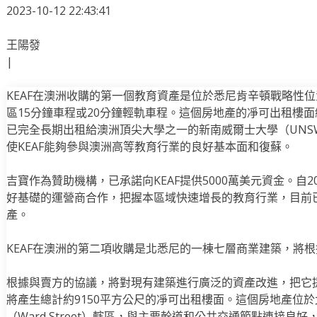
2023-10-12 22:43:41
王陽發
|
KEAF在澳洲收購的第一個教育資產是位於悉尼肯辛頓戰略性
區15分鐘車程或20分鐘輕軌車程。這個房地產的凈可出租樓面
已完全長期出租給澳洲頂尖大學之一的新南威爾士大學（UNSW
使KEAF能夠參與澳洲高等教育行業的良好基本面和復蘇。
吉寶作為贊助機構，已承諾向KEAF提供5000萬美元資金。自2
好基礎的運營商合作，把握本區域快速增長的教育行業，目前
產。
KEAF在澳洲的第二項收購是北悉尼的一棟七層商業建築，將
根據與賣方的協議，將對現有建築進行廣泛的資產改進，把它提
將產生總計約9150平方公尺的凈可出租樓面。這個房地產位
（Ward Street）轄區，與主要幹道和公共交通節點連接