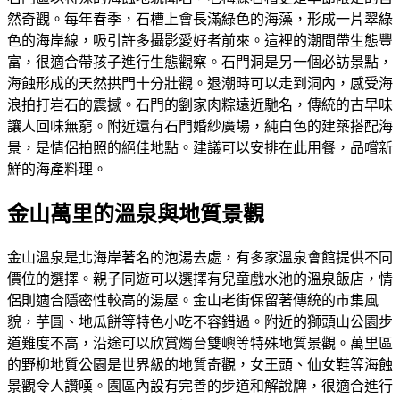
然奇觀。每年春季，石槽上會長滿綠色的海藻，形成一片翠綠
色的海岸線，吸引許多攝影愛好者前來。這裡的潮間帶生態豐
富，很適合帶孩子進行生態觀察。石門洞是另一個必訪景點，
海蝕形成的天然拱門十分壯觀。退潮時可以走到洞內，感受海
浪拍打岩石的震撼。石門的劉家肉粽遠近馳名，傳統的古早味
讓人回味無窮。附近還有石門婚紗廣場，純白色的建築搭配海
景，是情侶拍照的絕佳地點。建議可以安排在此用餐，品嚐新
鮮的海產料理。
金山萬里的溫泉與地質景觀
金山溫泉是北海岸著名的泡湯去處，有多家溫泉會館提供不同
價位的選擇。親子同遊可以選擇有兒童戲水池的溫泉飯店，情
侶則適合隱密性較高的湯屋。金山老街保留著傳統的市集風
貌，芋圓、地瓜餅等特色小吃不容錯過。附近的獅頭山公園步
道難度不高，沿途可以欣賞燭台雙嶼等特殊地質景觀。萬里區
的野柳地質公園是世界級的地質奇觀，女王頭、仙女鞋等海蝕
景觀令人讚嘆。園區內設有完善的步道和解說牌，很適合進行