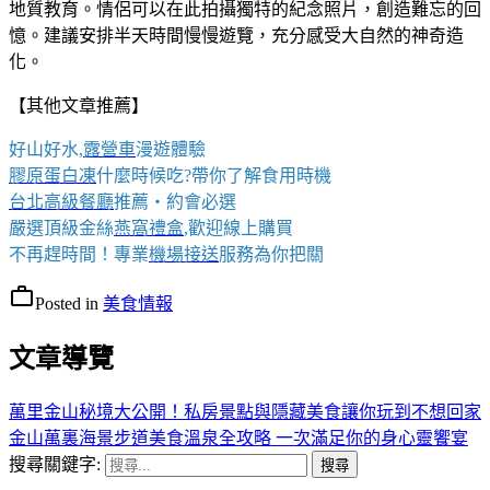
地質教育。情侶可以在此拍攝獨特的紀念照片，創造難忘的回
憶。建議安排半天時間慢慢遊覽，充分感受大自然的神奇造
化。
【其他文章推薦】
好山好水,
露營車
漫遊體驗
膠原蛋白凍
什麼時候吃?帶你了解食用時機
台北高級餐廳
推薦・約會必選
嚴選頂級金絲
燕窩
禮盒
,歡迎線上購買
不再趕時間！專業
機場接送
服務為你把關
work_outline
Posted in
美食情報
文章導覽
萬里金山秘境大公開！私房景點與隱藏美食讓你玩到不想回家
金山萬裏海景步道美食溫泉全攻略 一次滿足你的身心靈饗宴
搜尋關鍵字: