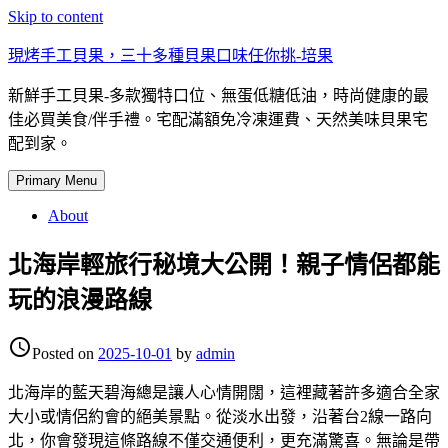
Skip to content
現烤手工貝果，三十多種貝果口味任你挑-培果
新鮮手工貝果-多款獨特口位、無蛋低糖低油，時尚健康的最
佳必買美食/伴手禮。宅配滿額免冷凍運費、天然美味貝果宅
配到家。
Primary Menu
About
北海岸輕旅行秘境大公開！親子情侶都能
玩的浪漫路線
access_time
Posted on
2025-10-01
by
admin
北海岸的藍天碧海總是讓人心情開闊，這裡藏著許多適合全家
大小或情侶約會的絕美景點。從淡水出發，沿著台2線一路向
北，你會發現這條路線不僅交通便利，更充滿驚喜。無論是帶