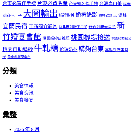
台東必買伴手禮
台東必買名產
台灣高山茶
台東知名伴手禮
嘉義
大圖輸出
婚禮錄影
到府坐月子
婚禮影片
婚錄
婚禮錄影mv
新
宜蘭民宿
工商簡介影片
新北市到府坐月子
新竹到府坐月子
竹婚宴會館
桃園機場接送
桃園婚紗店推薦
桃園結婚包套
牛軋糖
購夠台東
桃園自助婚紗
珍珠奶茶
高雄到府坐月
子
魚來源膠原蛋白
分類
美食情報
美食资讯
美食饗宴
彙整
2026 年 8 月