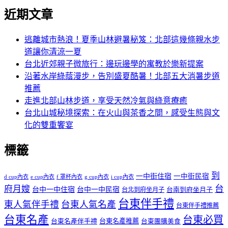
近期文章
逃離城市熱浪！夏季山林避暑秘笈：北部這幾條親水步
道讓你清涼一夏
台北近郊親子微旅行：邊玩邊學的寓教於樂新提案
沿著水岸綠蔭漫步，告別盛夏酷暑！北部五大消暑步道
推薦
走進北部山林步道，享受天然冷氣與綠意療癒
台北山城秘境探索：在火山與茶香之間，感受生態與文
化的雙重饗宴
標籤
到
一中街住宿
一中街民宿
d cup內衣
e cup內衣
f 罩杯內衣
g cup內衣
i cup內衣
台
府月嫂
台中一中住宿
台中一中民宿
台南到府坐月子
台北到府坐月子
台東伴手禮
東人氣伴手禮
台東人氣名產
台東伴手禮推薦
台東名產
台東必買
台東名產伴手禮
台東名產推薦
台東團購美食