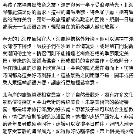
著孩子來場自然教育之旅，還是與另一半享受浪漫時光，北海
岸都能滿足你的需求。這裡的海蝕地貌、特色咖啡廳、還有豐
富的海鮮美食，讓每一段旅程都成為難忘的回憶。規劃一日遊
或兩天一夜都很合適，輕鬆自在的節奏讓人徹底放鬆。
春天的北海岸氣候宜人，海風輕拂格外舒適。你可以選擇在淺
水灣停下腳步，讓孩子們在沙灘上盡情玩耍，或是到石門洞觀
察潮間帶生物。情侶們則不能錯過老梅綠石槽的季節限定美
景，翠綠的海藻鋪滿礁岩，形成獨特的自然畫作。傍晚時分，
坐在麟山鼻的步道上欣賞落日，金色的陽光灑在海面上，彷彿
時間都為這美好時刻靜止。這些景點之間距離不遠，開車或搭
乘大眾運輸都很方便，讓旅行更加輕鬆寫意。
北海岸的旅遊資源相當豐富，除了自然景觀外，還有許多文化
景點值得探訪。金山老街的傳統美食、朱銘美術館的藝術饗
宴，都是增添旅行深度的好去處。帶著孩子來可以結合生態教
育，情侶約會則能創造浪漫回憶。這裡的步道平緩好走，非常
適合年長者或幼童同行。建議可以安排平日前往，避開人潮更
能享受寧靜的海岸風光。記得做好防曬準備，帶上相機捕捉精