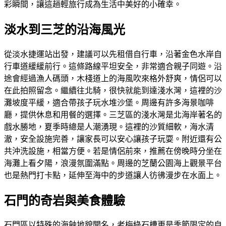
彩瞬間，讓這趟輕旅行成為生活中美好的小確幸。
淡水到三芝的沿海風光
從淡水捷運站出發，建議可以先租借自行車，沿著金色水岸自
行車道緩緩前行。這條路線平坦安全，非常適合親子同遊。沿
途會經過漁人碼頭，木棧道上的海風吹來格外舒爽，情侶可以
在此拍照留念。繼續往北騎，很快就能到達淺水灣，這裡的沙
灘坡度平緩，適合帶孩子玩水堆沙堡。周邊有許多海景咖啡
廳，提供休息和用餐的選擇。三芝區的淺水灣是北海岸著名的
戲水勝地，夏季時總是人潮湧現。這裡的沙質細軟，海水清
澈，安全設施完善，讓家長可以安心讓孩子玩耍。附近還有公
共沖洗設施，相當方便。若是情侶前來，推薦在傍晚時分坐在
海灘上看夕陽，浪漫氛圍滿點。周邊的芝蘭公園海上觀景平台
也是熱門打卡點，延伸至海中的步道讓人彷彿漫步在水面上。
石門的奇岩與美食體驗
石門區以特殊的海蝕地貌聞名，老梅綠石槽更是季節限定的自