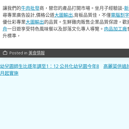
讓我們的
牛肉批發
商，替您的產品打開市場。坐月子經驗談-
新
尋專業廣告設計,價格公道
大圖輸出
,背板品質佳，不僅
電腦割
優仕彩專業
大圖輸出
的品質。生鮮雞肉販售企業品質保證，歡
舟
一日遊享受特色風味餐以及部落文化專人導覽。
肉品加工廠
升標準，
Posted in
美食情報
work_outline
文
幼兒園師生比逐年調至1：12 公共化幼兒園今年8
高麗菜供過
月起實施
章
導
覽