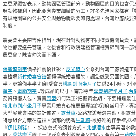
立委邱顯智表示，動物園區管理部分，動物園區的目的包含保
顧動物福利，因此要有專業細緻的分工，許多先進國家都有「
有規範園區的公共安全與動物脫逃要如何處理，台灣也應該要
制度。
農委會主委陳吉仲指出，現在針對動物有不同權責機關負責，
物也都要造冊管理，之後會和行政院建議管理權責歸到同一部
農委會？陳吉仲笑而不語。
保麗龍割字
價格推薦優仕彩。
反光背心
全系列台灣工廠製造工
宴禮遇
新竹婚宴會館
翻轉傳統婚宴框架，讓您感受異國氛圍。
半，更讓你事半功倍!!愛寶貝
桃園到府坐月子
提供24小時、9
體字
、
電腦割字
…等成品的尺寸。南部專業
嘉義到府坐月子
,
台
務資訊懶人包，寶寶
頭型
如何矯正?把握黃金期，不要錯過最佳
新北市到府坐月子
專業月嫂真心推薦最專業的到府坐月子。專
大型展覽會場的設計佈置。
露營車
-公路旅遊精選景點，租露
特惠組合方案在這裡。濃郁的奶香
牛軋糖
-最好吃的伴手禮,送
『
伊比利豬
』， 採放養式的飼養方式。
北部潛水
由專業潛水教
界，
秀姑巒溪
親子一起泛舟去​刺激安全又開心。全台第一
豬肉