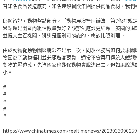
替知名食品製造廠商，知名連鎖餐飲集團提供肉品食材，我們
邱顯智說，動物盤點部分，「動物展演管理辦法」第7條有規
盤點還是園區內粗估數量就好？該辦法應該更細緻，英國的規
並提交主管機關，狒狒是個別可辨識的，應該比照辦理。
由於動物從動物園區脫逃不是第一次，問及林務局如何要求園
物園為了動物福利並兼顧遊客觀賞，通常不會再用傳統大鐵籠
動物的壓迫感，先進國家也難保動物會脫逃出去，但如果脫逃
小。
#
#
#
#
#
https://www.chinatimes.com/realtimenews/202303300025