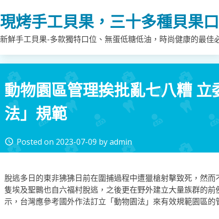
Skip
現烤手工貝果，三十多種貝果口
to
content
新鮮手工貝果-多款獨特口位、無蛋低糖低油，時尚健康的最佳
動物園區管理挨批亂七八糟 立
法」規範
Posted on
2023-07-09
by
admin
access_time
脫逃多日的東非狒狒日前在圍捕過程中遭獵槍射擊致死，然而
隻埃及聖䴉也自六福村脫逃，之後更在野外建立大量族群的前
示，台灣應參考國外作法訂立「動物園法」來有效規範園區的