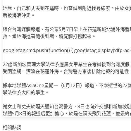
她說，自己和丈夫到花蓮時，也嘗試到附近找尋線索。由於女
后被海浪沖走。
綜合台灣媒體報道，有公眾5月7日早上在花蓮新城北浦外海
救。當地海巡署隨後到場，將屍體打撈起來。
googletag.cmd.push(function() { googletag.display(‘dfp-ad-i
22歲新加坡管理大學法律系應屆女畢業生在考試後到台灣度
受困漁網，漂流在花蓮外海。台灣警方事後排除他殺的可能性
據本地媒體AsiaOne星期一（6月12日）報道，不幸逝世的
學法律系大四的學生。
謝女士和丈夫於隔天通知台灣警方，8日也向外交部和新加坡
媒體5月8日的報道后更加擔心，於是在隔天飛到花蓮，並最
相關熱詞