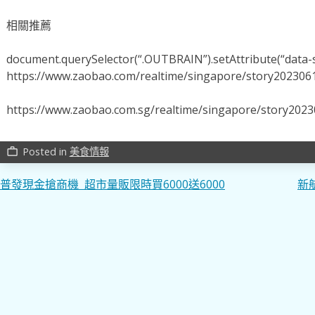
相關推薦
document.querySelector(“.OUTBRAIN”).setAttribute(“data-s
https://www.zaobao.com/realtime/singapore/story202306
https://www.zaobao.com.sg/realtime/singapore/story202
Posted in
美食情報
work_outline
文
普發現金搶商機 超市量販限時買6000送6000
新
章
導
覽