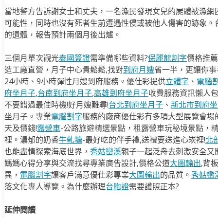
當地警方告訴謝女士和丈夫，一名漁民發現女兒的屍體被漁網
可能性，同時也沒有死者生前遭遇性侵或被他人傷害的跡象。台
的遺體，報告預計兩個月後出爐。
三個月單次觀光
泰國簽證
需準備哪些資料?
保麗龍割字
價格推薦
造工廠直營，月子中心貴鬆鬆,找對
到府月嫂
省一半，更讓你事半
24小時、9小時彈性月嫂到府服務。優仕彩提供
立體字
、
電腦
府坐月子
,
台南到府坐月子
,
高雄到府坐月子
收費服務資訊懶人
不要錯過最佳時機!好月嫂難尋!
台北到府坐月子
、
新北市到府坐
坐月子。專業
電腦割字
服務的廠商優仕彩有多項大型展覽會場
天及價錢!
露營車
-公路旅遊精選景點，租露營車玩秘境景點，
裡。濃郁的奶香
牛軋糖
-最好吃的伴手禮,送禮要送進心崁裡!
北
也能盡情探索海底世界，
秀姑巒溪
親子一起泛舟去​刺激安全又
媽媽心得分享與交流找尋專業廣告設計,價格公道
大圖輸出
,背
異，
電腦割字
讓客戶滿意優仕彩專業
大圖輸出
的品質。
秀姑巒
落文化專人導覽。為什麼辦理
台胞證
需要護照正本?
延伸閱讀