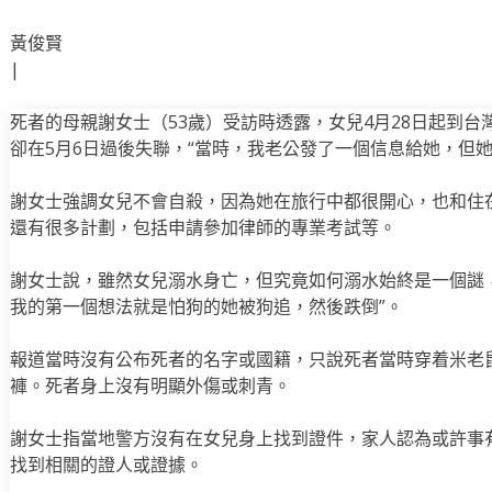
黃俊賢
|
死者的母親謝女士（53歲）受訪時透露，女兒4月28日起到台
卻在5月6日過後失聯，“當時，我老公發了一個信息給她，但她
謝女士強調女兒不會自殺，因為她在旅行中都很開心，也和住
還有很多計劃，包括申請參加律師的專業考試等。
謝女士說，雖然女兒溺水身亡，但究竟如何溺水始終是一個謎
我的第一個想法就是怕狗的她被狗追，然後跌倒”。
報道當時沒有公布死者的名字或國籍，只說死者當時穿着米老
褲。死者身上沒有明顯外傷或刺青。
謝女士指當地警方沒有在女兒身上找到證件，家人認為或許事
找到相關的證人或證據。