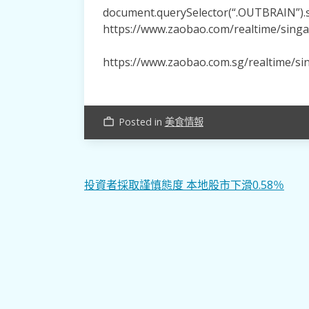
document.querySelector(“.OUTBRAIN”).se
https://www.zaobao.com/realtime/sing
https://www.zaobao.com.sg/realtime/s
Posted in
美食情報
work_outline
文
投資者採取謹慎態度 本地股市下滑0.58％
章
導
覽