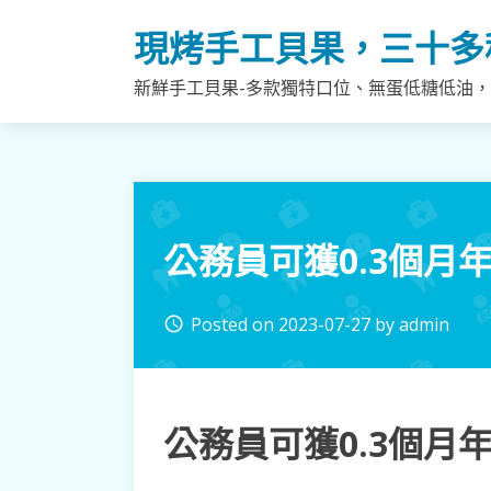
Skip
現烤手工貝果，三十多
to
content
新鮮手工貝果-多款獨特口位、無蛋低糖低油
公務員可獲0.3個月
Posted on
2023-07-27
by
admin
access_time
公務員可獲0.3個月