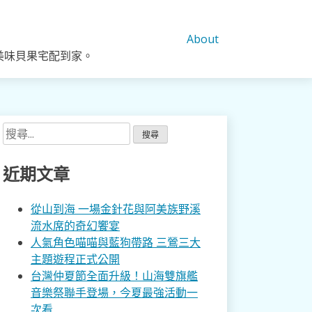
About
美味貝果宅配到家。
搜
尋
關
近期文章
鍵
字:
從山到海 一場金針花與阿美族野溪
流水席的奇幻饗宴
人氣角色喵喵與藍狗帶路 三鶯三大
主題遊程正式公開
台灣仲夏節全面升級！山海雙旗艦
音樂祭聯手登場，今夏最強活動一
次看