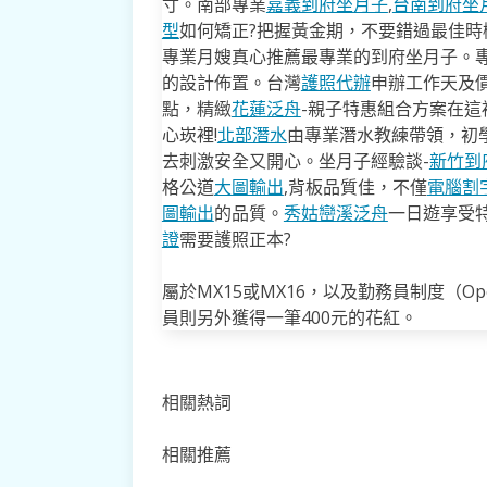
寸。南部專業
嘉義到府坐月子
,
台南到府坐
型
如何矯正?把握黃金期，不要錯過最佳時機
專業月嫂真心推薦最專業的到府坐月子。
的設計佈置。台灣
護照代辦
申辦工作天及價
點，精緻
花蓮泛舟
-親子特惠組合方案在這
心崁裡!
北部潛水
由專業潛水教練帶領，初
去​刺激安全又開心。坐月子經驗談-
新竹到
格公道
大圖輸出
,背板品質佳，不僅
電腦割
圖輸出
的品質。
秀姑巒溪泛舟
一日遊享受
證
需要護照正本?
屬於MX15或MX16，以及勤務員制度（Opera
員則另外獲得一筆400元的花紅。
相關熱詞
相關推薦