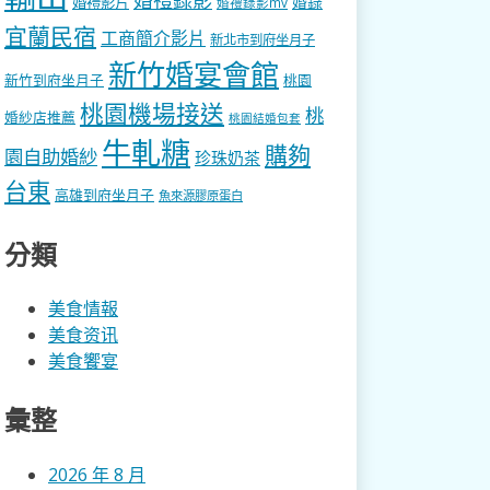
婚錄
婚禮影片
婚禮錄影mv
宜蘭民宿
工商簡介影片
新北市到府坐月子
新竹婚宴會館
新竹到府坐月子
桃園
桃園機場接送
桃
婚紗店推薦
桃園結婚包套
牛軋糖
購夠
園自助婚紗
珍珠奶茶
台東
高雄到府坐月子
魚來源膠原蛋白
分類
美食情報
美食资讯
美食饗宴
彙整
2026 年 8 月