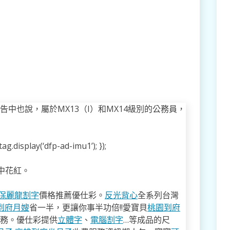
告中也說，屬於MX13（I）和MX14級別的公務員，
g.display(‘dfp-ad-imu1’); });
中花紅。
保麗龍割字
價格推薦優仕彩。
反光背心
全系列台灣
到府月嫂
省一半，更讓你事半功倍!!愛寶貝
桃園到府
服務。優仕彩提供
立體字
、
電腦割字
…等成品的尺