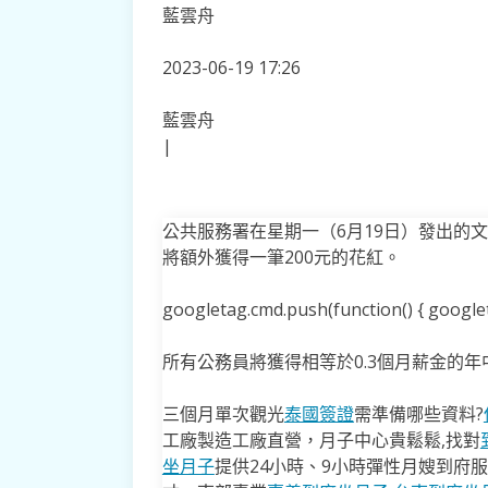
藍雲舟
2023-06-19 17:26
藍雲舟
|
公共服務署在星期一（6月19日）發出的文
將額外獲得一筆200元的花紅。
googletag.cmd.push(function() { googleta
所有公務員將獲得相等於0.3個月薪金的年
三個月單次觀光
泰國簽證
需準備哪些資料?
工廠製造工廠直營，月子中心貴鬆鬆,找對
坐月子
提供24小時、9小時彈性月嫂到府