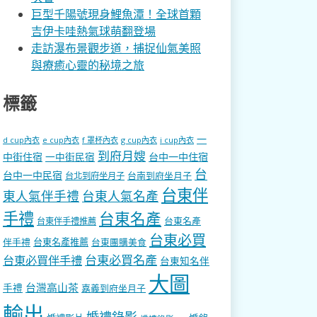
巨型千陽號現身鯉魚潭！全球首顆
吉伊卡哇熱氣球萌翻登場
走訪瀑布景觀步道，捕捉仙氣美照
與療癒心靈的秘境之旅
標籤
一
d cup內衣
e cup內衣
f 罩杯內衣
g cup內衣
i cup內衣
到府月嫂
中街住宿
一中街民宿
台中一中住宿
台
台中一中民宿
台南到府坐月子
台北到府坐月子
台東伴
東人氣伴手禮
台東人氣名產
手禮
台東名產
台東名產
台東伴手禮推薦
台東必買
伴手禮
台東名產推薦
台東團購美食
台東必買名產
台東必買伴手禮
台東知名伴
大圖
台灣高山茶
手禮
嘉義到府坐月子
輸出
婚禮錄影