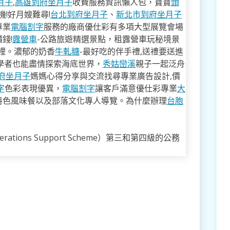
月子
,
高雄到府坐月子
收費服務資訊懶人包，寶寶
頭
!好月嫂難尋!
台北到府坐月子
、
新北市到府坐月子
專業
電腦割字
服務的廠商優仕彩有多項大型展覽會場
錢!
露營車
-公路旅遊精選景點，租露營車玩秘境景
裡。濃郁的奶香
牛軋糖
-最好吃的伴手禮,送禮要送進
學者也能盡情探索海底世界，
秀姑巒溪
親子一起泛舟
府坐月子
媽媽心得分享與交流找尋專業廣告設計,價
字
色彩表現優異，
電腦割字
讓客戶滿意優仕彩專業
大
特色風味餐以及部落文化專人導覽。為什麼辦理
台胞
tions Support Scheme）第三和第四級的公務