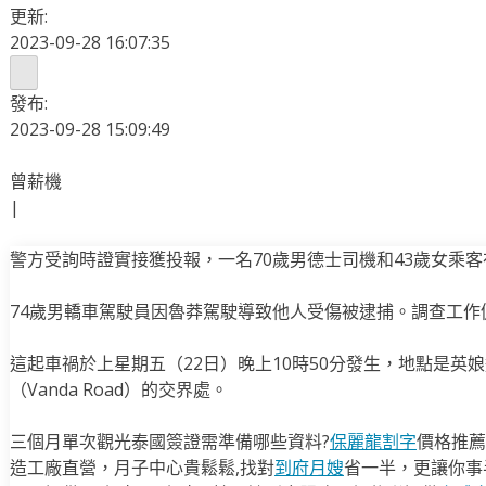
更新:
2023-09-28 16:07:35
發布:
2023-09-28 15:09:49
曾薪機
|
警方受詢時證實接獲投報，一名70歲男德士司機和43歲女乘
74歲男轎車駕駛員因魯莽駕駛導致他人受傷被逮捕。調查工作
這起車禍於上星期五（22日）晚上10時50分發生，地點是英娘道（E
（Vanda Road）的交界處。
三個月單次觀光泰國簽證需準備哪些資料?
保麗龍割字
價格推薦
造工廠直營，月子中心貴鬆鬆,找對
到府月嫂
省一半，更讓你事半