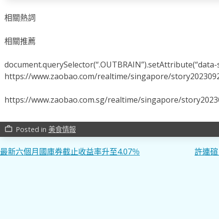
相關熱詞
相關推薦
document.querySelector(“.OUTBRAIN”).setAttribute(“data-s
https://www.zaobao.com/realtime/singapore/story202309
https://www.zaobao.com.sg/realtime/singapore/story202
Posted in
美食情報
work_outline
文
最新六個月國庫券截止收益率升至4.07％
許連碹
章
導
覽