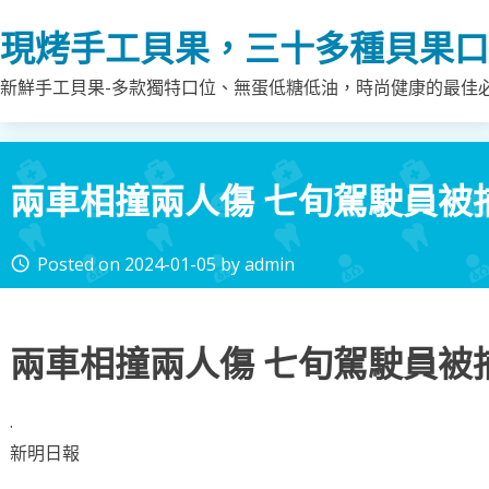
Skip
現烤手工貝果，三十多種貝果口
to
content
新鮮手工貝果-多款獨特口位、無蛋低糖低油，時尚健康的最佳
兩車相撞兩人傷 七旬駕駛員被
Posted on
2024-01-05
by
admin
access_time
兩車相撞兩人傷 七旬駕駛員被
·
新明日報