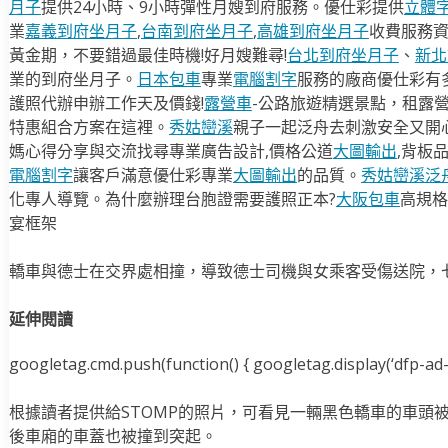
月子
提供24小時、9小時彈性月嫂到府服務。優仕彩提供
立體
業
嘉義到府坐月子
,
台南到府坐月子
,
高雄到府坐月子
收費服務
黃金期，不要錯過最佳時機!好月嫂難尋!
台北到府坐月子
、
新北
業的到府坐月子。
日本包車
專業
電腦割字
服務的廠商優仕彩有
護照代辦申辦工作天及價錢!
露營車
-公路旅遊精選景點，租露
特惠組合方案在這裡。
秀姑巒溪
親子一起泛舟去​刺激安全又開
媽心得分享與交流找尋專業廣告設計,價格公道
大圖輸出
,背板
電腦割字
讓客戶滿意優仕彩專業
大圖輸出
的品質。
秀姑巒溪泛
化專人導覽。為什麼辦理台胞證需要護照正本?
大阪包車
高規格
宴框架
轎車與德士在交界處相撞，導致德士司機與女乘客受傷送院，
延伸閱讀
googletag.cmd.push(function() { googletag.display(‘dfp-ad-i
根據讀者提供給STOMP的照片，可看見一輛黑色轎車的車頭
後車廂的車蓋也被撞到突起。