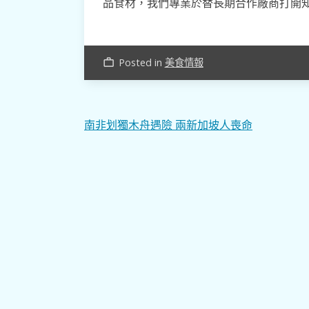
品食材，我們專業於替長期合作廠商打開
Posted in
美食情報
work_outline
文
南非划獨木舟遇險 兩新加坡人喪命
章
導
覽