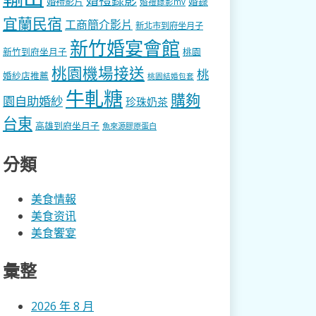
婚錄
婚禮影片
婚禮錄影mv
宜蘭民宿
工商簡介影片
新北市到府坐月子
新竹婚宴會館
新竹到府坐月子
桃園
桃園機場接送
桃
婚紗店推薦
桃園結婚包套
牛軋糖
購夠
園自助婚紗
珍珠奶茶
台東
高雄到府坐月子
魚來源膠原蛋白
分類
美食情報
美食资讯
美食饗宴
彙整
2026 年 8 月