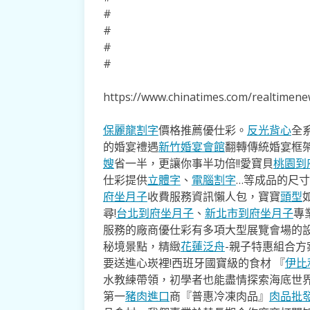
#
#
#
#
https://www.chinatimes.com/realtime
保麗龍割字
價格推薦優仕彩。
反光背心
全
的婚宴禮遇
新竹婚宴會館
翻轉傳統婚宴框
嫂
省一半，更讓你事半功倍!!愛寶貝
桃園到
仕彩提供
立體字
、
電腦割字
…等成品的尺
府坐月子
收費服務資訊懶人包，寶寶
頭型
尋!
台北到府坐月子
、
新北市到府坐月子
專
服務的廠商優仕彩有多項大型展覽會場的
秘境景點，精緻
花蓮泛舟
-親子特惠組合
要送進心崁裡!西班牙國寶級的食材 『
伊比
水教練帶領，初學者也能盡情探索海底世
第一
豬肉進口
商『普惠冷凍肉品』
肉品批