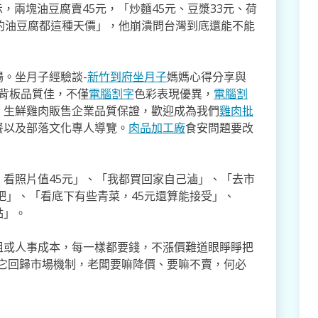
，兩塊油豆腐賣45元，「炒麵45元、豆漿33元、荷
的油豆腐都這種天價」，他崩潰問台灣到底還能不能
。坐月子經驗談-
新竹到府坐月子
媽媽心得分享與
,背板品質佳，不僅
電腦割字
色彩表現優異，
電腦割
。生鮮雞肉販售企業品質保證，歡迎成為我們
雞肉批
餐以及部落文化專人導覽。
肉品加工廠
食安問題要改
看照片值45元」、「我都買回家自己滷」、「去市
的吧」、「看底下有些青菜，45元還算能接受」、
點」。
租或人事成本，每一樣都要錢，不漲價難道眼睜睜把
讓它回歸市場機制，老闆要嘛降價、要嘛不賣，何必