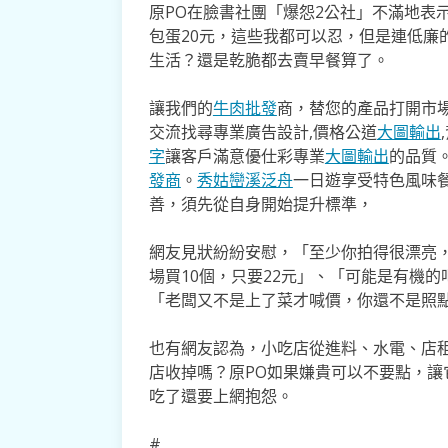
原PO在臉書社團「爆怨2公社」不滿地表示
包蛋20元，這些我都可以忍，但是連低廉
生活？還是乾脆都去賣早餐算了。
讓我們的
牛肉批發
商，替您的產品打開市場
交流找尋專業廣告設計,價格公道
大圖輸出
字
讓客戶滿意優仕彩專業
大圖輸出
的品質
發商
。
秀姑巒溪泛舟
一日遊享受特色風味
善，須先從自身開始提升標準，
網友見狀紛紛安慰，「至少你拍得很漂亮，
場買10個，只要22元」、「可能是有機
「老闆又不是上了菜才喊價，你還不是照
也有網友認為，小吃店從進料、水電、店
店收掉嗎？原PO如果嫌貴可以不要點，
吃了還要上網抱怨。
#