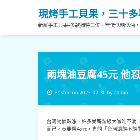
Skip
現烤手工貝果，三十多
to
content
新鮮手工貝果-多款獨特口位、無蛋低糖低油
兩塊油豆腐45元 他
Posted on
2023-07-30
by
admin
access_time
台灣物價飆漲，許多受薪階級大喊吃不消
而已，竟要價45元，直問「台灣還能不能