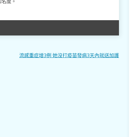
知名度。
流感重症增3例 她沒打疫苗發病3天內就送加護