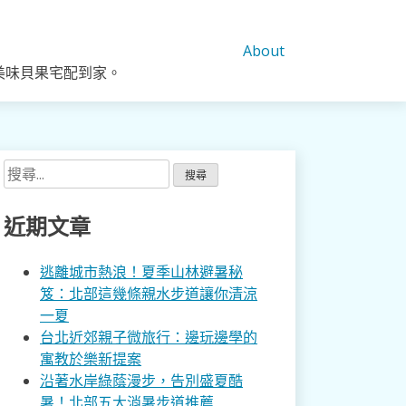
About
美味貝果宅配到家。
搜
尋
關
近期文章
鍵
字:
逃離城市熱浪！夏季山林避暑秘
笈：北部這幾條親水步道讓你清涼
一夏
台北近郊親子微旅行：邊玩邊學的
寓教於樂新提案
沿著水岸綠蔭漫步，告別盛夏酷
暑！北部五大消暑步道推薦