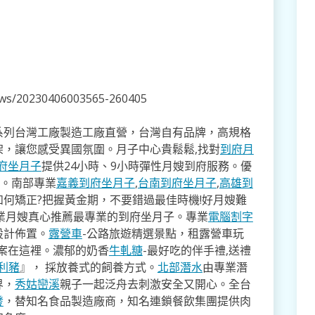
news/20230406003565-260405
系列台灣工廠製造工廠直營，台灣自有品牌，高規格
架，讓您感受異國氛圍。月子中心貴鬆鬆,找對
到府月
府坐月子
提供24小時、9小時彈性月嫂到府服務。優
寸。南部專業
嘉義到府坐月子
,
台南到府坐月子
,
高雄到
如何矯正?把握黃金期，不要錯過最佳時機!好月嫂難
業月嫂真心推薦最專業的到府坐月子。專業
電腦割字
設計佈置。
露營車
-公路旅遊精選景點，租露營車玩
方案在這裡。濃郁的奶香
牛軋糖
-最好吃的伴手禮,送禮
利豬
』， 採放養式的飼養方式。
北部潛水
由專業潛
界，
秀姑巒溪
親子一起泛舟去​刺激安全又開心。全台
發
，替知名食品製造廠商，知名連鎖餐飲集團提供肉