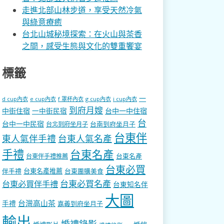
走進北部山林步道，享受天然冷氣
與綠意療癒
台北山城秘境探索：在火山與茶香
之間，感受生態與文化的雙重饗宴
標籤
一
d cup內衣
e cup內衣
f 罩杯內衣
g cup內衣
i cup內衣
到府月嫂
中街住宿
一中街民宿
台中一中住宿
台
台中一中民宿
台南到府坐月子
台北到府坐月子
台東伴
東人氣伴手禮
台東人氣名產
手禮
台東名產
台東名產
台東伴手禮推薦
台東必買
伴手禮
台東名產推薦
台東團購美食
台東必買名產
台東必買伴手禮
台東知名伴
大圖
台灣高山茶
手禮
嘉義到府坐月子
輸出
婚禮錄影