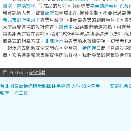
體字
、
電腦割字
…等成品的尺寸。南部專業
嘉義到府坐月子
,
台
務資訊懶人包，寶寶
頭型
如何矯正?把握黃金期，不要錯過最佳
新北市到府坐月子
專業月嫂真心推薦最專業的到府坐月子。專
大型展覽會場的設計佈置。
露營車
-公路旅遊精選景點，租露
特惠組合方案在這裡。-最好吃的伴手禮,送禮要送進心崁裡!西
放養式的飼養方式。
北部潛水
由專業潛水教練帶領，初學者也
一起泛舟去​刺激安全又開心。全台第一
豬肉進口
商『普惠冷凍
商，知名連鎖餐飲集團提供肉品食材，我們專業於替長期合作
Posted in
美食情報
work_outline
文
台北國泰萬怡酒店母親節住房專案 入住18坪套房
安樂死合
暢享一泊二食
章
導
覽