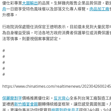
優仕彩專業
大圖輸出
的品質。生鮮雞肉販售企業品質保證，歡
舟
一日遊享受特色風味餐以及部落文化專人導覽。
肉品加工廠
升標準，
行政院消保處簡任消保官王德明表示，目前還未見到大量民眾
為自身權益受損，可洽各地方政府消費者保護單位或消費保護
法等情事，則要視個案事實認定。
#
#
#
#
#
https://www.chinatimes.com/realtimenews/202304260024
保麗龍割字
價格推薦優仕彩。
反光背心
全系列台灣工廠製造工
宴禮遇
新竹婚宴會館
翻轉傳統婚宴框架，讓您感受異國氛圍。
半，更讓你事半功倍!!愛寶貝
桃園到府坐月子
提供24小時、9