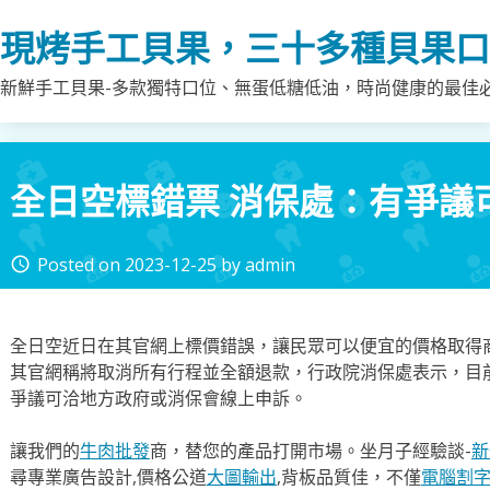
Skip
現烤手工貝果，三十多種貝果口
to
content
新鮮手工貝果-多款獨特口位、無蛋低糖低油，時尚健康的最佳
全日空標錯票 消保處：有爭議
Posted on
2023-12-25
by
admin
access_time
全日空近日在其官網上標價錯誤，讓民眾可以便宜的價格取得
其官網稱將取消所有行程並全額退款，行政院消保處表示，目
爭議可洽地方政府或消保會線上申訴。
讓我們的
牛肉批發
商，替您的產品打開市場。坐月子經驗談-
新
尋專業廣告設計,價格公道
大圖輸出
,背板品質佳，不僅
電腦割