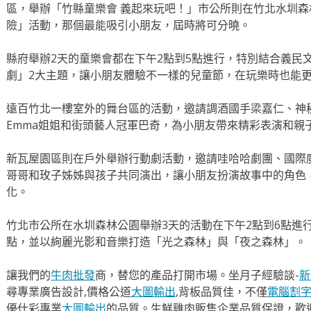
區，舉辦「竹縣童樂會 義起來玩吧！」市公所則在竹北水圳森
險」活動，那個最能吸引小朋友，屆時將可分曉。
縣府舉辦2天的童樂會都在下午2點到5點進行，特別結合義民
劇」2大主題，讓小朋友體驗不一樣的兒童節，在玩樂時也能
遠百竹北一樓室外的舞台區的活動，邀請調酒國手梁嘉仁、神
Emma姐姐和街頭藝人冠軍巴奇，為小朋友帶來精彩表演和親
新瓦屋園區則在戶外舉辦行動劇活動，邀請哇哈哈劇團、國際
哥哥和玫子姊姊與孩子共同演出，讓小朋友扮演故事中的角色
化。
竹北市公所在水圳森林公園舉辦3天的活動在下午2點到6點進
點，並以絢麗光影和音樂打造「光之森林」與「夜之森林」。
讓我們的
牛肉批發
商，替您的產品打開市場。坐月子經驗談-
新
尋專業廣告設計,價格公道
大圖輸出
,背板品質佳，不僅
電腦割
優仕彩專業
大圖輸出
的品質。生鮮雞肉販售企業品質保證，歡