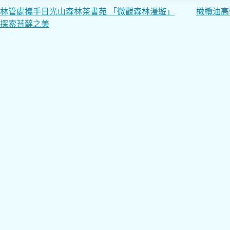
文
林管處攜手日光山森林茶書苑 「微觀森林漫遊」
橄欖油高
探索苔蘚之美
章
導
覽