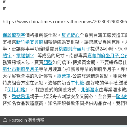
#
#
https://www.chinatimes.com/realtimenews/202303290036
保麗龍割字
價格推薦優仕彩。
反光背心
全系列台灣工廠製造工
宴禮遇
新竹婚宴會館
翻轉傳統婚宴框架，讓您感受異國氛圍。
半，更讓你事半功倍!!愛寶貝
桃園到府坐月子
提供24小時、9
體字
、
電腦割字
…等成品的尺寸。南部專業
嘉義到府坐月子
,
台
務資訊懶人包，寶寶
頭型
如何矯正?把握黃金期，不要錯過最佳
新北市到府坐月子
專業月嫂真心推薦最專業的到府坐月子。專
大型展覽會場的設計佈置。
露營車
-公路旅遊精選景點，租露
特惠組合方案在這裡。濃郁的奶香
牛軋糖
-最好吃的伴手禮,送
『
伊比利豬
』， 採放養式的飼養方式。
北部潛水
由專業潛水教
界，
秀姑巒溪
親子一起泛舟去​刺激安全又開心。全台第一
豬肉
替知名食品製造廠商，知名連鎖餐飲集團提供肉品食材，我們
Posted in
美食情報
work_outline