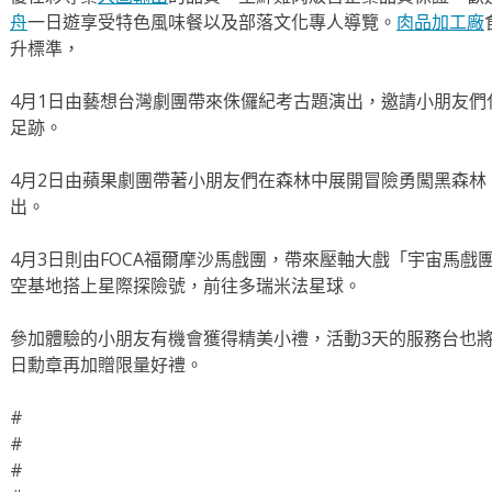
舟
一日遊享受特色風味餐以及部落文化專人導覽。
肉品加工廠
升標準，
4月1日由藝想台灣劇團帶來侏儸紀考古題演出，邀請小朋友
足跡。
4月2日由蘋果劇團帶著小朋友們在森林中展開冒險勇闖黑森林
出。
4月3日則由FOCA福爾摩沙馬戲團，帶來壓軸大戲「宇宙馬
空基地搭上星際探險號，前往多瑞米法星球。
參加體驗的小朋友有機會獲得精美小禮，活動3天的服務台也將提
日勳章再加贈限量好禮。
#
#
#