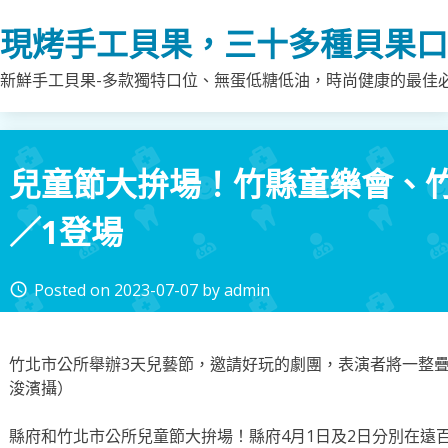
Skip
現烤手工貝果，三十多種貝果口
to
content
新鮮手工貝果-多款獨特口位、無蛋低糖低油，時尚健康的最佳
兒童節大拚場！竹縣童樂會、
／1登場
Posted on
2023-07-07
by
admin
access_time
竹北市公所舉辦3天兒藝節，邀請好玩的劇團，表演者將一整
浚濱攝）
縣府和竹北市公所兒童節大拚場！縣府4月1日及2日分別在遠