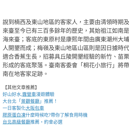
說到楠西及東山地區的客家人，主要由清領時期
來臺至今已有三百多餘年的歷史，其始祖江如南
海來臺；客底的東原村是康熙年間由廣東潮州大
人開墾而成；梅嶺及東山地區山區則是因日據時
適合香蕉生長，招募具丘陵開墾經驗的新竹、苗
形成的客底聚落。臺南客委會「桐花小旅行」將
南在地客家足跡。
【其他文章推薦】
好山好水,
露營車
漫遊體驗
大台北「
景觀餐廳
」推薦！
一日客製化
大阪包車
膠原蛋白凍
什麼時候吃?帶你了解食用時機
台北高級餐廳
推薦・約會必選