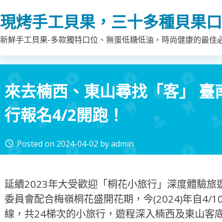
Skip
現烤手工貝果，三十多種貝果口
to
content
新鮮手工貝果-多款獨特口位、無蛋低糖低油，時尚健康的最佳
來去楠西、東山尋找「客」 臺南
行報名4/2開跑！
Posted on
2024-04-02
by
admin
access_time
延續2023年大受歡迎「桐花小旅行」深度體驗
委員會配合梅嶺桐花盛開花期，今(2024)年自4/1
線，共24梯次的小旅行，遊程深入楠西及東山客