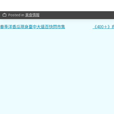
Posted in
美食情報
work_outline
文
春季洋香瓜現身臺中大遠百快閃市集
《400＋
章
導
覽