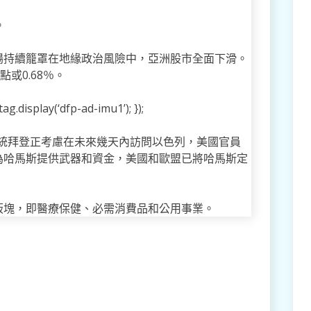
。
場持續籠罩在地緣政治風險中，亞洲股市全面下滑。
點或0.68％。
g.display(‘dfp-ad-imu1’); });
總統拜登正考慮在未來幾天內訪問以色列，美國官員
為哈馬斯提供武器和資金，美國和歐盟已將哈馬斯定
板塊，即醫療保健、必需消費品和公用事業。