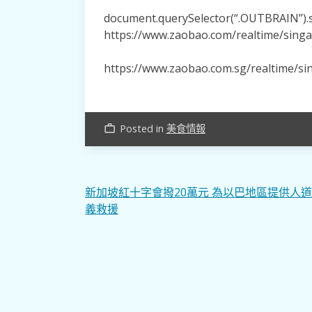
document.querySelector(“.OUTBRAIN”).se
https://www.zaobao.com/realtime/sing
https://www.zaobao.com.sg/realtime/s
Posted in
美食情報
work_outline
文
新加坡紅十字會撥20萬元 為以巴地區提供人
義救援
章
導
覽