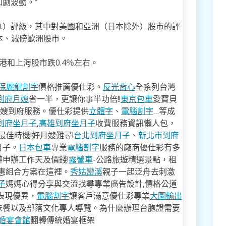
劇波動。”
ight）評級，其中對美國和亞洲（日本除外）股市的評
）日本、減磅歐洲股市。
港和上海股市跌0.4％左右。
保麗龍割字
價格推薦優仕彩。
反光背心
全系列台灣
到府月嫂
省一半，更讓你事半功倍!!
東京包車
愛寶貝
月嫂到府服務。優仕彩提供
立體字
、
電腦割字
…等成
到府坐月子
,
高雄到府坐月子
收費服務資訊懶人包，
佳時機!好月嫂難尋!
台北到府坐月子
、
新北市到府
月子。
日本包車
專業
電腦割字
服務的廠商優仕彩有多
申辦工作天及價錢!
露營車
-公路旅遊精選景點，租
特惠組合方案在這裡。
秀姑巒溪
親子一起泛舟去​刺激
子
媽媽心得分享與交流找尋專業廣告設計,價格公道
表現優異，
電腦割字
讓客戶滿意優仕彩專業
大圖輸出
味餐以及部落文化專人導覽。為什麼辦理台胞證需要
婚宴會館
翻轉傳統婚宴框架