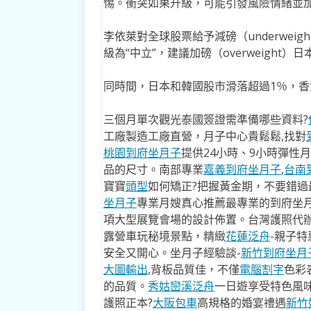
惕。衝突如果升級，可能引發風險情緒並加
李依萊對全球股票給予減磅（underwe
級為“中立”，建議加磅（overweight
同時間，日本和韓國股市滑落超過1％，香
三個月單次觀光泰國簽證需準備哪些資料?
工廠製造工廠直營，月子中心貴鬆鬆,找對
桃園到府坐月子
提供24小時、9小時彈性
品的尺寸。南部專業
嘉義到府坐月子
,
台南
寶寶
頭型
如何矯正?把握黃金期，不要錯過最
坐月子
專業月嫂真心推薦最專業的到府坐
項大型展覽會場的設計佈置。台灣護照代辦
露營車玩秘境景點，精緻
花蓮泛舟
-親子
安全又開心。坐月子經驗談-
新竹到府坐月
大圖輸出
,背板品質佳，不僅
電腦割字
色彩
的品質。
秀姑巒溪泛舟
一日遊享受特色風
護照正本?
大阪包車
高規格的婚宴禮遇
新竹