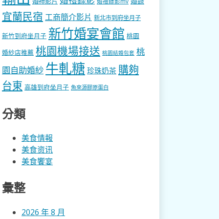
婚錄
婚禮影片
婚禮錄影mv
宜蘭民宿
工商簡介影片
新北市到府坐月子
新竹婚宴會館
新竹到府坐月子
桃園
桃園機場接送
桃
婚紗店推薦
桃園結婚包套
牛軋糖
購夠
園自助婚紗
珍珠奶茶
台東
高雄到府坐月子
魚來源膠原蛋白
分類
美食情報
美食资讯
美食饗宴
彙整
2026 年 8 月