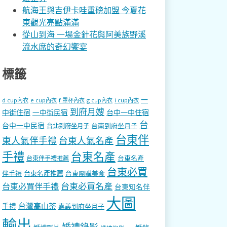
航海王與吉伊卡哇重磅加盟 今夏花
東觀光亮點滿滿
從山到海 一場金針花與阿美族野溪
流水席的奇幻饗宴
標籤
一
d cup內衣
e cup內衣
f 罩杯內衣
g cup內衣
i cup內衣
到府月嫂
中街住宿
一中街民宿
台中一中住宿
台
台中一中民宿
台南到府坐月子
台北到府坐月子
台東伴
東人氣伴手禮
台東人氣名產
手禮
台東名產
台東名產
台東伴手禮推薦
台東必買
伴手禮
台東名產推薦
台東團購美食
台東必買名產
台東必買伴手禮
台東知名伴
大圖
台灣高山茶
手禮
嘉義到府坐月子
輸出
婚禮錄影