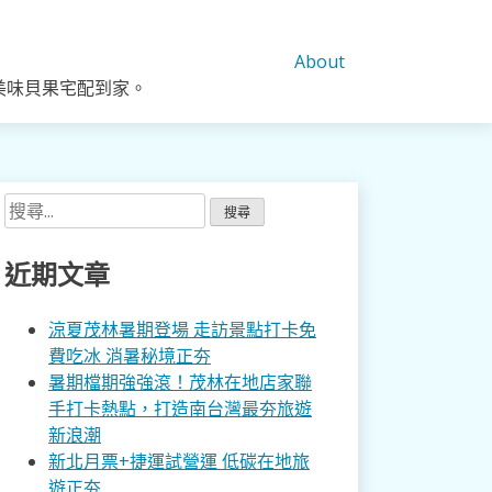
About
美味貝果宅配到家。
搜
尋
關
近期文章
鍵
字:
涼夏茂林暑期登場 走訪景點打卡免
費吃冰 消暑秘境正夯
暑期檔期強強滾！茂林在地店家聯
手打卡熱點，打造南台灣最夯旅遊
新浪潮
新北月票+捷運試營運 低碳在地旅
遊正夯