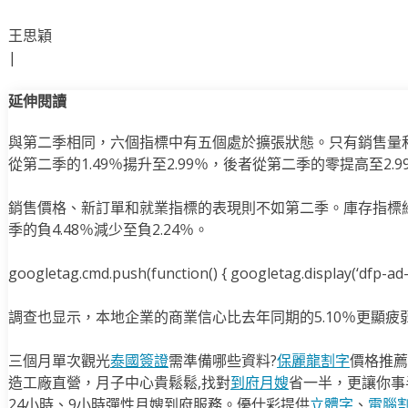
王思穎
|
延伸閱讀
與第二季相同，六個指標中有五個處於擴張狀態。只有銷售量
從第二季的1.49％揚升至2.99％，後者從第二季的零提高至2.9
銷售價格、新訂單和就業指標的表現則不如第二季。庫存指標
季的負4.48％減少至負2.24％。
googletag.cmd.push(function() { googletag.display(‘dfp-ad-i
調查也显示，本地企業的商業信心比去年同期的5.10％更顯疲
三個月單次觀光
泰國簽證
需準備哪些資料?
保麗龍割字
價格推薦
造工廠直營，月子中心貴鬆鬆,找對
到府月嫂
省一半，更讓你事半
24小時、9小時彈性月嫂到府服務。優仕彩提供
立體字
、
電腦