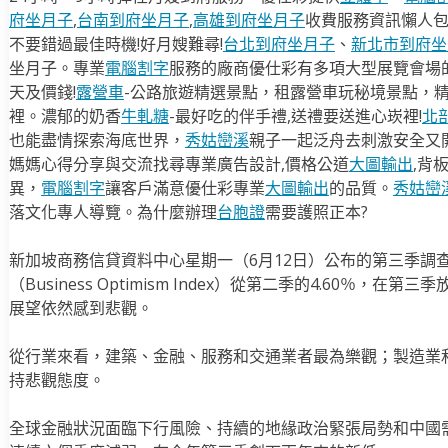
府坐月子
,
台南到府坐月子
,
高雄到府坐月子
收費服務資訊懶人
不要錯過最佳時機!好月嫂難尋!
台北到府坐月子
、
新北市到府坐
坐月子。專業
電腦割字
服務的廠商優仕彩有多項大型展覽會場
天及價錢!
露營車
-公路旅遊精選景點，租露營車玩秘境景點，
裡。濃郁的奶香
牛軋糖
-最好吃的伴手禮,送禮要送進心崁裡!
北
也能盡情探索海底世界，
秀姑巒溪
親子一起泛舟去​刺激安全又
媽媽心得分享與交流找尋專業廣告設計,價格公道
大圖輸出
,背
異，
電腦割字
讓客戶滿意優仕彩專業
大圖輸出
的品質。
秀姑巒
落文化專人導覽。為什麼辦理
台胞證
需要護照正本?
新加坡商務信貸資料中心星期一（6月12日）公布的第三季調
（Business Optimism Index）從第二季的4.60％，在
展望依然感到悲觀。
從行業來看，建築、金融、服務和交通業者最為樂觀；製造業
持悲觀態度。
全球金融狀況面臨下行風險、持續的地緣政治緊張局勢和中國