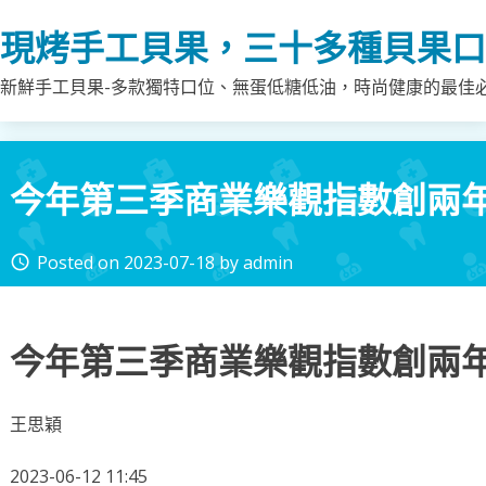
Skip
現烤手工貝果，三十多種貝果口
to
content
新鮮手工貝果-多款獨特口位、無蛋低糖低油，時尚健康的最佳
今年第三季商業樂觀指數創兩
Posted on
2023-07-18
by
admin
access_time
今年第三季商業樂觀指數創兩
王思穎
2023-06-12 11:45