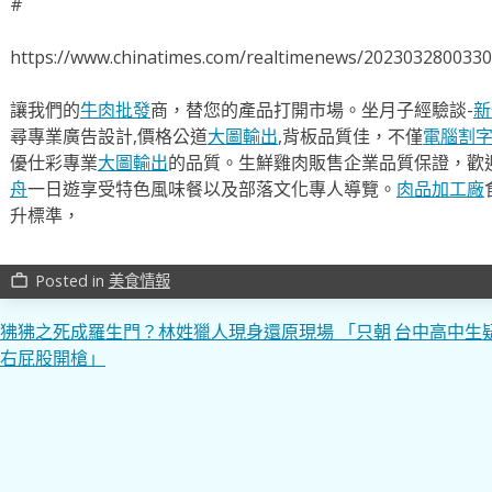
#
https://www.chinatimes.com/realtimenews/202303280033
讓我們的
牛肉批發
商，替您的產品打開市場。坐月子經驗談-
新
尋專業廣告設計,價格公道
大圖輸出
,背板品質佳，不僅
電腦割
優仕彩專業
大圖輸出
的品質。生鮮雞肉販售企業品質保證，歡
舟
一日遊享受特色風味餐以及部落文化專人導覽。
肉品加工廠
升標準，
Posted in
美食情報
work_outline
文
狒狒之死成羅生門？林姓獵人現身還原現場 「只朝
台中高中生
右屁股開槍」
章
導
覽