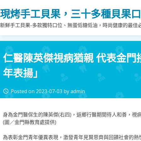
Skip
現烤手工貝果，三十多種貝果口
to
content
新鮮手工貝果-多款獨特口位、無蛋低糖低油，時尚健康的最佳
仁醫陳英傑視病猶親 代表金門
年表揚」
Posted on
2023-07-03
by
admin
access_time
身為金門醫保生的陳英傑(右四)，返鄉行醫期間待人和善，視
(圖／金門縣教育處提供)
為表彰金門青年優異表現，激發青年見賢思齊與回饋社會的熱