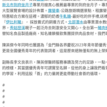
新北市到府坐月子
專業月嫂真心推薦最專業的到府坐月子。專
大型展覽會場的設計佈置。
露營車
-公路旅遊精選景點，租露
特惠組合方案在這裡。濃郁的奶香
牛軋糖
-最好吃的伴手禮,送
『
伊比利豬
』， 採放養式的飼養方式。
北部潛水
由專業潛水教
界，
秀姑巒溪
親子一起泛舟去​刺激安全又開心。全台第一
豬肉
替知名食品製造廠商，知名連鎖餐飲集團提供肉品食材，我們
陳英傑今年同時也獲選為「金門縣各界慶祝2023年青年節優
更是全國優秀青年的代表致詞者，這是歷來絕無僅有的無上榮
副縣長李文良表示，陳英傑醫師服務事蹟及努力的足跡，一點
的榜樣，其當選優秀青年可謂實至名歸，從他的身上讓我們看
的學習，利用這股「善」的力量將更能帶動社會善的循環。
#
#
#
#