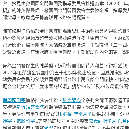
夕，接見由救國團金門縣團務指導委員會推選為本（2023）
揚」的陳英傑醫師。救國團金門縣團委會主委陳金福、指導委
師父母、教育處長孫麗琪等人也在場祝賀。
陳英傑現任衛福部金門醫院肝膽腸胃科主治醫師兼內視鏡診斷
積極發展內視鏡及超音波技術並締造許多「金門首例」，落實
管造影術」醫療團隊，大幅減少軍機後送；主動提供「二十四
少緊急後送；在新冠肺炎疫情期間，主動協助院內外的第一線
身為金門醫保生的陳英傑，返鄉行醫期間待人和善，視病猶親
2021年度榮獲金城國中第五十七週年傑出校友，因感謝家鄉
幼委員會委員的父親共同捐贈新台幣十萬元給金門家扶，作為扶
配合金城鎮公所「歲末寒冬送暖」捐贈58包米及28包暖暖包
保麗龍割字
價格推薦優仕彩。
反光背心
全系列台灣工廠製造工
宴禮遇
新竹婚宴會館
翻轉傳統婚宴框架，讓您感受異國氛圍。
半，更讓你事半功倍!!愛寶貝
桃園到府坐月子
提供24小時、9
體字
、
電腦割字
…等成品的尺寸。南部專業
嘉義到府坐月子
,
台
務資訊懶人包，寶寶
頭型
如何矯正?把握黃金期，不要錯過最佳