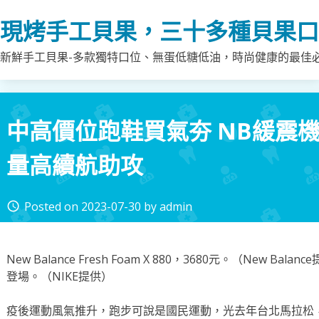
Skip
現烤手工貝果，三十多種貝果口
to
content
新鮮手工貝果-多款獨特口位、無蛋低糖低油，時尚健康的最佳
中高價位跑鞋買氣夯 NB緩震機
量高續航助攻
Posted on
2023-07-30
by
admin
access_time
New Balance Fresh Foam X 880，3680元。（New Balan
登場。（NIKE提供）
疫後運動風氣推升，跑步可說是國民運動，光去年台北馬拉松