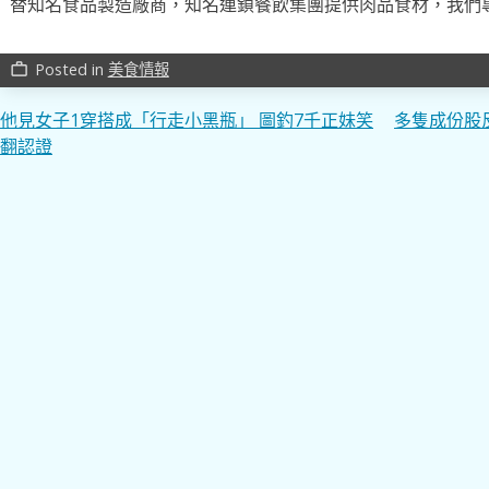
替知名食品製造廠商，知名連鎖餐飲集團提供肉品食材，我們
Posted in
美食情報
work_outline
文
他見女子1穿搭成「行走小黑瓶」 圖釣7千正妹笑
多隻成份股反
翻認證
章
導
覽