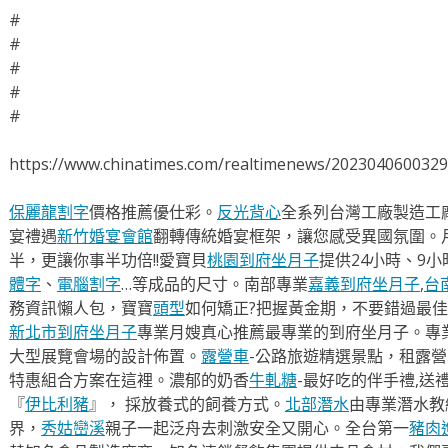
#
#
#
#
#
https://www.chinatimes.com/realtimenews/202304060032
保麗龍割字
價格推薦優仕彩。
反光背心
全系列台灣工廠製造工
宴禮遇
新竹婚宴會館
翻轉傳統婚宴框架，讓您感受異國氛圍。
半，更讓你事半功倍!!愛寶貝
桃園到府坐月子
提供24小時、9
體字
、
電腦割字
…等成品的尺寸。南部專業
嘉義到府坐月子
,
台
務資訊懶人包，寶寶
頭型
如何矯正?把握黃金期，不要錯過最佳
新北市到府坐月子
專業月嫂真心推薦最專業的到府坐月子。專
大型展覽會場的設計佈置。
露營車
-公路旅遊精選景點，租露
特惠組合方案在這裡。濃郁的奶香
牛軋糖
-最好吃的伴手禮,送
『
伊比利豬
』， 採放養式的飼養方式。
北部潛水
由專業潛水教
界，
秀姑巒溪
親子一起泛舟去​刺激安全又開心。全台第一
豬肉