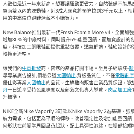
人數也是近十年來新高。想要讓運動更省力，自然裝備不能馬
買兩雙以內的運動鞋，近3成人願意將預算拉到3千元以上，相
用的中高價位跑鞋潛藏不小購買力。
New Balance推出最新一代Fresh Foam X More v
增加80％的中底材料，同時提升6％能量回饋，而加寬設計的
度，科技加工網眼鞋面提供重點包覆，透氣舒適，鞋底設計的
轉換更流暢。
讓我們的
牛肉批發
商，替您的產品打開市場。坐月子經驗談-
新
尋專業廣告設計,價格公道
大圖輸出
,背板品質佳，不僅
電腦割
優仕彩專業
大圖輸出
的品質。生鮮雞肉販售企業品質保證，歡
舟
一日遊享受特色風味餐以及部落文化專人導覽。
肉品加工廠
升標準，
NIKE全新Nike Vaporfly 3鞋款以Nike Vaporfly 
航力需求，包括更為平順的轉移、改善穩定性及增加能量回饋
何形狀在前腳掌周圍呈凸起狀，配上具彈性泡綿，在腳部接觸