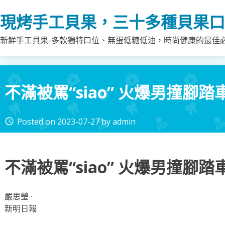
Skip
現烤手工貝果，三十多種貝果口
to
content
新鮮手工貝果-多款獨特口位、無蛋低糖低油，時尚健康的最佳
不滿被罵“siao” 火爆男撞腳
Posted on
2023-07-27
by
admin
access_time
不滿被罵“siao” 火爆男撞腳
嚴思瑩 ·
新明日報