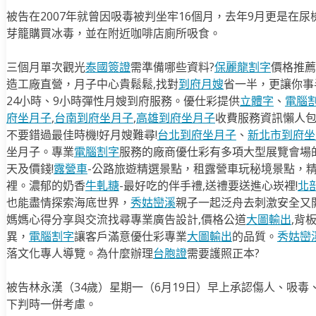
被告在2007年就曾因吸毒被判坐牢16個月，去年9月更是在
芽籠購買冰毒，並在附近咖啡店廁所吸食。
三個月單次觀光
泰國簽證
需準備哪些資料?
保麗龍割字
價格推薦
造工廠直營，月子中心貴鬆鬆,找對
到府月嫂
省一半，更讓你事半
24小時、9小時彈性月嫂到府服務。優仕彩提供
立體字
、
電腦
府坐月子
,
台南到府坐月子
,
高雄到府坐月子
收費服務資訊懶人
不要錯過最佳時機!好月嫂難尋!
台北到府坐月子
、
新北市到府坐
坐月子。專業
電腦割字
服務的廠商優仕彩有多項大型展覽會場
天及價錢!
露營車
-公路旅遊精選景點，租露營車玩秘境景點，
裡。濃郁的奶香
牛軋糖
-最好吃的伴手禮,送禮要送進心崁裡!
北
也能盡情探索海底世界，
秀姑巒溪
親子一起泛舟去​刺激安全又
媽媽心得分享與交流找尋專業廣告設計,價格公道
大圖輸出
,背
異，
電腦割字
讓客戶滿意優仕彩專業
大圖輸出
的品質。
秀姑巒
落文化專人導覽。為什麼辦理
台胞證
需要護照正本?
被告林永漢（34歲）星期一（6月19日）早上承認傷人、吸
下判時一併考慮。