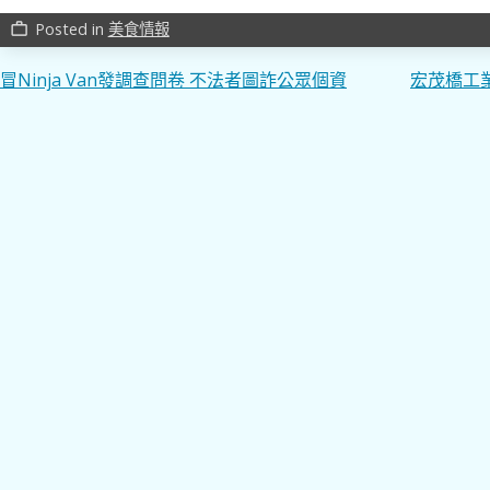
Posted in
美食情報
work_outline
文
冒Ninja Van發調查問卷 不法者圖詐公眾個資
宏茂橋工
章
導
覽