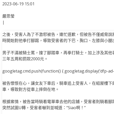
2023-06-19 15:01
嚴思瑩
|
之後，受害人為了不激怒被告，連忙道歉，但被告不僅威脅說
時開始對他拳打腳踢，導致受害者的下巴、胸口、左膝與小腿
男子不滿被騎士罵，撞了腳踏車，再拳打騎士，加上涉及其他
三年五周和罰款2000元。
googletag.cmd.push(function() { googletag.display(‘dfp-ad-i
被告懷恨在心，讓女友下車后，騎車追上受害人，在組屋樓下
車，導致對方從車上摔倒在地。
根據案情，被告當時騎着電單車去他的店鋪，受害者則騎着腳
突然試圖U轉，受害者嚇到並喊道：“Siao啊！”