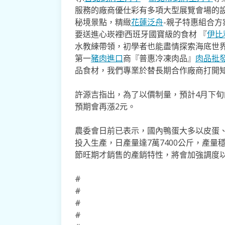
服務的廠商優仕彩有多項大型展覽會場的
秘境景點，精緻
花蓮泛舟
-親子特惠組合
要送進心崁裡!西班牙國寶級的食材 『
伊比
水教練帶領，初學者也能盡情探索海底世
第一
豬肉進口
商『普惠冷凍肉品』
肉品批
品食材，我們專業於替長期合作廠商打開
許源吉指出，為了以價制量，預計4月下
預期會再漲2元。
農委會日前已表示，國內鴨蛋大多以皮蛋、
投入生產，日產量達7萬7400公斤，產
節旺期才銷售的產銷特性，將會加強調度
#
#
#
#