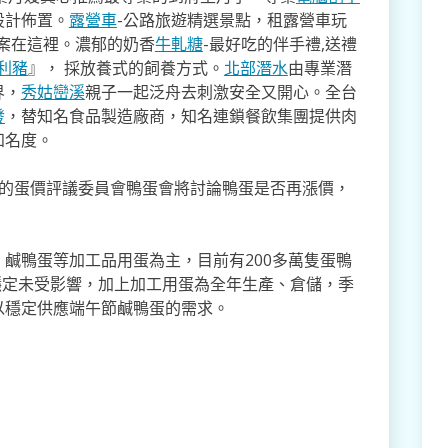
設計佈置。
露營車
-公路旅遊精選景點，租露營車玩
方案在這裡。濃郁的奶香
牛軋糖
-最好吃的伴手禮,送禮
利豬
』， 採放養式的飼養方式。
北部潛水
由專業潛
界，
秀姑巒溪
親子一起泛舟去​刺激安全又開心。全台
發
，替知名食品製造廠商，知名連鎖餐飲集團提供肉
知名度。
旬的蛋價評議委員會鴨蛋會將討論鴨蛋是否再漲價，
鹹鴨蛋等加工品用蛋為主，目前有200多萬隻蛋鴨
量穩定未受影響，加上加工用蛋為全年生產、倉儲，季
以穩定供應端午節鹹鴨蛋的需求。