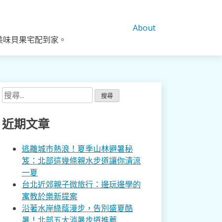
About
美味貝果宅配到家。
搜
尋
關
近期文章
鍵
字:
逃離城市熱浪！夏季山林避暑秘
笈：北部這幾條親水步道讓你清涼
一夏
台北近郊親子微旅行：邊玩邊學的
寓教於樂新提案
沿著水岸綠蔭漫步，告別盛夏酷
暑！北部五大消暑步道推薦