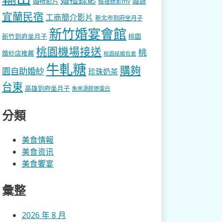
婚錄
婚禮影片
婚禮錄影mv
宜蘭民宿
工商簡介影片
新北市到府坐月子
新竹婚宴會館
新竹到府坐月子
桃園
桃園機場接送
桃
婚紗店推薦
桃園結婚包套
牛軋糖
購夠
園自助婚紗
珍珠奶茶
台東
高雄到府坐月子
魚來源膠原蛋白
分類
美食情報
美食资讯
美食饗宴
彙整
2026 年 8 月