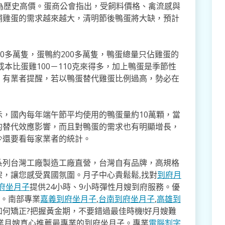
為歷史高價。蛋商公會指出，受飼料價格、禽流感與
補雞蛋的需求越來越大，清明節後鴨蛋將大缺，預計
0多萬隻，蛋鴨約200多萬隻，鴨蛋總量只佔雞蛋的
成本比蛋雞100－110克來得多，加上鴨蛋是季節性
，有業者提醒，若以鴨蛋替代雞蛋比例過高，勢必在
，國內每年端午節平均使用的鴨蛋量約10萬顆，當
的替代效應影響，而且對鴨蛋的需求也有明顯增長，
少還要看每家業者的統計。
系列台灣工廠製造工廠直營，台灣自有品牌，高規格
架，讓您感受異國氛圍。月子中心貴鬆鬆,找對
到府月
府坐月子
提供24小時、9小時彈性月嫂到府服務。優
寸。南部專業
嘉義到府坐月子
,
台南到府坐月子
,
高雄到
如何矯正?把握黃金期，不要錯過最佳時機!好月嫂難
業月嫂真心推薦最專業的到府坐月子。專業
電腦割字