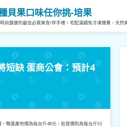
種貝果口味任你挑-培果
，時尚健康的最佳必買美食/伴手禮。宅配滿額免冷凍運費、天然
將短缺 蛋商公會：預計4
，鴨蛋產地價為每台斤48元，批發價則為每台斤55