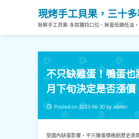
Skip
現烤手工貝果，三十多
to
content
新鮮手工貝果-多款獨特口位、無蛋低糖低油
不只缺雞蛋！鴨蛋也
月下旬決定是否漲價
Posted on
2023-06-30
by
admin
access_time
受國內缺蛋影響，不只雞蛋價格創歷史高價