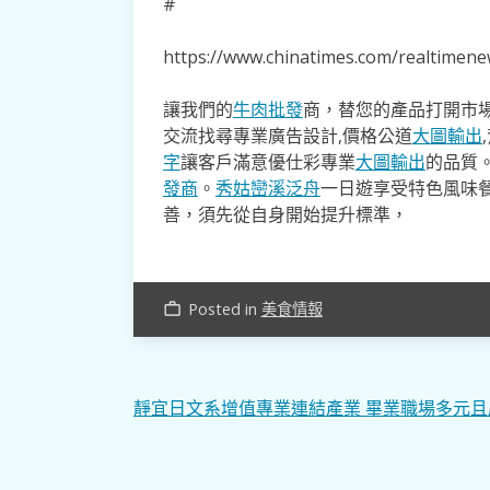
#
https://www.chinatimes.com/realtime
讓我們的
牛肉批發
商，替您的產品打開市場
交流找尋專業廣告設計,價格公道
大圖輸出
字
讓客戶滿意優仕彩專業
大圖輸出
的品質
發商
。
秀姑巒溪泛舟
一日遊享受特色風味
善，須先從自身開始提升標準，
Posted in
美食情報
work_outline
文
靜宜日文系增值專業連結產業 畢業職場多元且
章