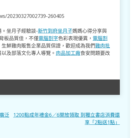
news/20230327002739-260405
。坐月子經驗談-
新竹到府坐月子
媽媽心得分享與
,背板品質佳，不僅
電腦割字
色彩表現優異，
電腦割
。生鮮雞肉販售企業品質保證，歡迎成為我們
雞肉批
餐以及部落文化專人導覽。
肉品加工廠
食安問題要改
廣泛
1200點成年禮金6／6開放領取 到獨立書店消費還
享「2點送1點」