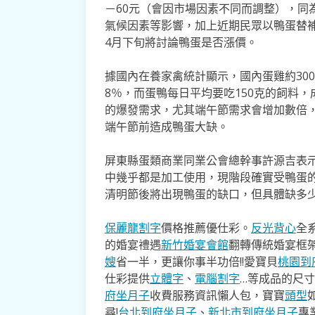
－60元（會因市場因素不同而調整），同
氣候因素等影響，加上近期民眾以鴨蛋替
4月下旬將討論鴨蛋是否漲價。
據國內在養家禽統計顯示，國內蛋雞約300
8％，而蛋鴨每日平均要吃150克的飼料，
的爆發需求，尤其端午節需求會增加數倍
端午節前造成鴨蛋大缺。
屏東縣蛋類商業同業公會總幹事許源吉表示
中幾乎都是加工使用，現階段確實受鴨蛋
清明節後將出現鴨蛋的缺口，但具體缺多
保麗龍割字
價格推薦優仕彩。
反光背心
全
的婚宴禮遇
新竹婚宴會館
翻轉傳統婚宴框
嫂
省一半，更讓你事半功倍!!愛寶貝
桃園到
仕彩提供
立體字
、
電腦割字
…等成品的尺
府坐月子
收費服務資訊懶人包，寶寶
頭型
尋!
台北到府坐月子
、
新北市到府坐月子
專