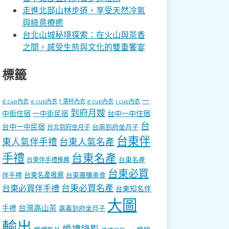
走進北部山林步道，享受天然冷氣
與綠意療癒
台北山城秘境探索：在火山與茶香
之間，感受生態與文化的雙重饗宴
標籤
一
d cup內衣
e cup內衣
f 罩杯內衣
g cup內衣
i cup內衣
到府月嫂
中街住宿
一中街民宿
台中一中住宿
台
台中一中民宿
台南到府坐月子
台北到府坐月子
台東伴
東人氣伴手禮
台東人氣名產
手禮
台東名產
台東名產
台東伴手禮推薦
台東必買
伴手禮
台東名產推薦
台東團購美食
台東必買名產
台東必買伴手禮
台東知名伴
大圖
台灣高山茶
手禮
嘉義到府坐月子
輸出
婚禮錄影