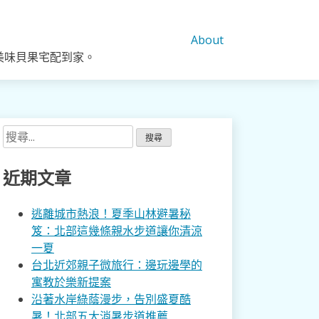
About
美味貝果宅配到家。
搜
尋
關
近期文章
鍵
字:
逃離城市熱浪！夏季山林避暑秘
笈：北部這幾條親水步道讓你清涼
一夏
台北近郊親子微旅行：邊玩邊學的
寓教於樂新提案
沿著水岸綠蔭漫步，告別盛夏酷
暑！北部五大消暑步道推薦