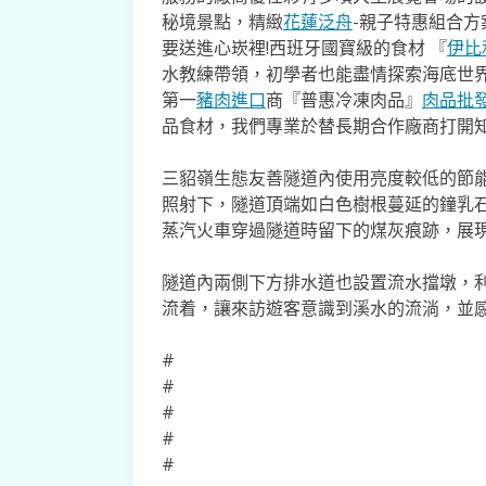
秘境景點，精緻
花蓮泛舟
-親子特惠組合
要送進心崁裡!西班牙國寶級的食材 『
伊比
水教練帶領，初學者也能盡情探索海底世
第一
豬肉進口
商『普惠冷凍肉品』
肉品批
品食材，我們專業於替長期合作廠商打開
三貂嶺生態友善隧道內使用亮度較低的節
照射下，隧道頂端如白色樹根蔓延的鐘乳
蒸汽火車穿過隧道時留下的煤灰痕跡，展
隧道內兩側下方排水道也設置流水擋墩，
流着，讓來訪遊客意識到溪水的流淌，並
#
#
#
#
#