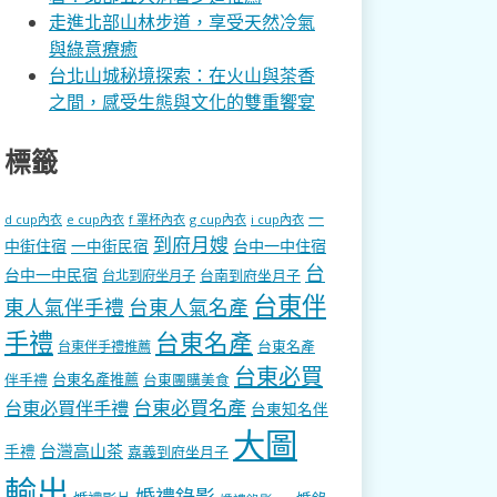
走進北部山林步道，享受天然冷氣
與綠意療癒
台北山城秘境探索：在火山與茶香
之間，感受生態與文化的雙重饗宴
標籤
一
d cup內衣
e cup內衣
f 罩杯內衣
g cup內衣
i cup內衣
到府月嫂
中街住宿
一中街民宿
台中一中住宿
台
台中一中民宿
台南到府坐月子
台北到府坐月子
台東伴
東人氣伴手禮
台東人氣名產
手禮
台東名產
台東名產
台東伴手禮推薦
台東必買
伴手禮
台東名產推薦
台東團購美食
台東必買名產
台東必買伴手禮
台東知名伴
大圖
台灣高山茶
手禮
嘉義到府坐月子
輸出
婚禮錄影