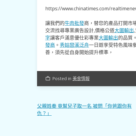
https://www.chinatimes.com/realtime
讓我們的
牛肉批發
商，替您的產品打開市場
交流找尋專業廣告設計,價格公道
大圖輸出
字
讓客戶滿意優仕彩專業
大圖輸出
的品質
發商
。
秀姑巒溪泛舟
一日遊享受特色風味
善，須先從自身開始提升標準，
Posted in
美食情報
work_outline
文
父親姓秦 竟幫兒子取一名 被問「你爸跟你有
仇？」
章
導