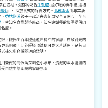
方案在這裡。濃郁的奶香
牛軋糖
-最好吃的伴手禮,送禮
利豬
』， 採放養式的飼養方式。
北部潛水
由專業潛
界，
秀姑巒溪
親子一起泛舟去​刺激安全又開心。全台
發
，替知名食品製造廠商，知名連鎖餐飲集團提供肉
知名度。
能燈，襯托出百年隧道遺世獨立的寧靜，在散射光的
石更為明顯。此外隧道頂端還可見大片燻黑，是昔日
現以往火車穿梭隧道的證明。
利用些微的高低落差創造小瀑布，清澈的溪水潺潺的
感受自然生態圍繞的寧靜氛圍。