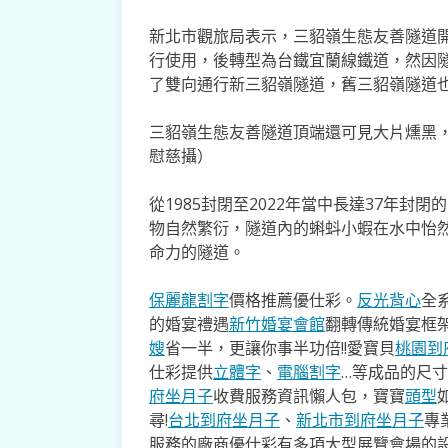
新北市觀旅局表示，三貂嶺生態友善隧道開
行使用，後轉型為台鐵宜蘭線鐵道，然因隧
了雙向通行新三貂嶺隧道，舊三貂嶺隧道
三貂嶺生態友善隧道頂端還可見大片燻黑
慰慈攝）
從1985封閉至2022年當中長達37年
物自然繁衍，隧道內的蝌蚪小蝦在水中怡
命力的隧道。
保麗龍割字
價格推薦優仕彩。
反光背心
全
的婚宴禮遇
新竹婚宴會館
翻轉傳統婚宴框
嫂
省一半，更讓你事半功倍!!愛寶貝
桃園到
仕彩提供
立體字
、
電腦割字
…等成品的尺
府坐月子
收費服務資訊懶人包，寶寶
頭型
尋!
台北到府坐月子
、
新北市到府坐月子
專
服務的廠商優仕彩有多項大型展覽會場的