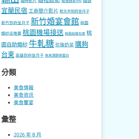
婚錄
婚禮影片
婚禮錄影mv
宜蘭民宿
工商簡介影片
新北市到府坐月子
新竹婚宴會館
新竹到府坐月子
桃園
桃園機場接送
桃
婚紗店推薦
桃園結婚包套
牛軋糖
購夠
園自助婚紗
珍珠奶茶
台東
高雄到府坐月子
魚來源膠原蛋白
分類
美食情報
美食资讯
美食饗宴
彙整
2026 年 8 月