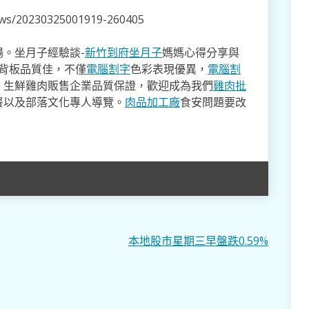
news/20230325001919-260405
。坐月子經驗談-
新竹到府坐月子
媽媽心得分享與
,背板品質佳，不僅
電腦割字
色彩表現優異，
電腦割
。生鮮雞肉販售企業品質保證，歡迎成為我們
雞肉批
餐以及部落文化專人導覽。
肉品加工廠
食安問題要改
本地股市星期三早盤跌0.59%