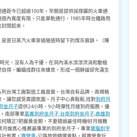
通距今已超過100年，早期是提供採煤礦的火車通
道內寬度有限，只能單軌通行，1985年時台鐵啟用
也封閉起來。
，是昔日蒸汽火車穿過隧道時留下的煤灰痕跡。（陳
封閉的時光，沒有人為干擾，在洞內溪水漴漴流淌和動植
然自得，蝙蝠成群往來棲息，形成一個靜謐卻充滿生
系列台灣工廠製造工廠直營，台灣自有品牌，高規格
架，讓您感受異國氛圍。月子中心貴鬆鬆,找對
到府月
府坐月子
提供24小時、9小時彈性月嫂到府服務。優
寸。南部專業
嘉義到府坐月子
,
台南到府坐月子
,
高雄到
如何矯正?把握黃金期，不要錯過最佳時機!好月嫂難
業月嫂真心推薦最專業的到府坐月子。專業
電腦割字
設計佈置。
露營車
-公路旅遊精選景點，租露營車玩