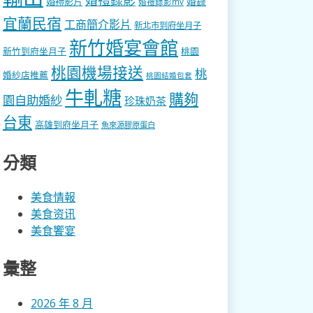
婚錄
婚禮影片
婚禮錄影mv
宜蘭民宿
工商簡介影片
新北市到府坐月子
新竹婚宴會館
新竹到府坐月子
桃園
桃園機場接送
桃
婚紗店推薦
桃園結婚包套
牛軋糖
購夠
園自助婚紗
珍珠奶茶
台東
高雄到府坐月子
魚來源膠原蛋白
分類
美食情報
美食资讯
美食饗宴
彙整
2026 年 8 月