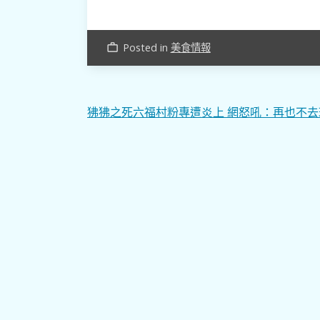
Posted in
美食情報
work_outline
文
狒狒之死六福村粉專遭炎上 網怒吼：再也不去
章
導
覽