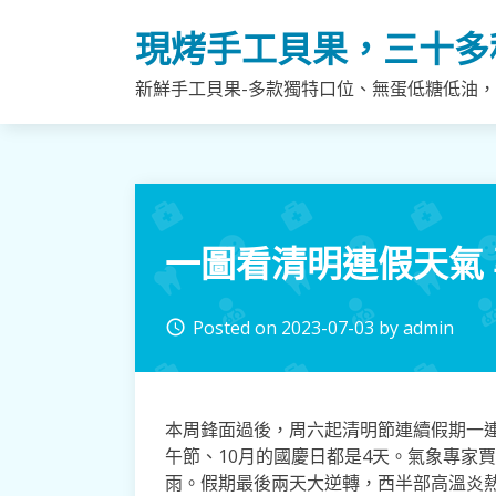
Skip
現烤手工貝果，三十多
to
content
新鮮手工貝果-多款獨特口位、無蛋低糖低油
一圖看清明連假天氣
Posted on
2023-07-03
by
admin
access_time
本周鋒面過後，周六起清明節連續假期一連
午節、10月的國慶日都是4天。氣象專家
雨。假期最後兩天大逆轉，西半部高溫炎