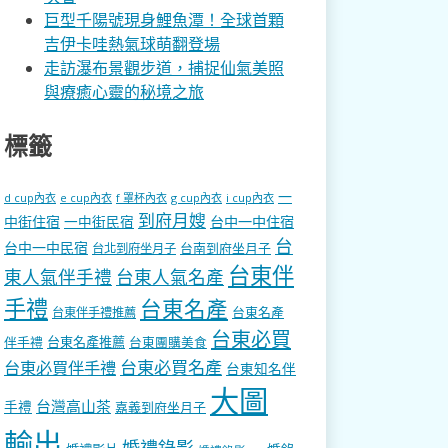
巨型千陽號現身鯉魚潭！全球首顆
吉伊卡哇熱氣球萌翻登場
走訪瀑布景觀步道，捕捉仙氣美照
與療癒心靈的秘境之旅
標籤
一
d cup內衣
e cup內衣
f 罩杯內衣
g cup內衣
i cup內衣
到府月嫂
中街住宿
一中街民宿
台中一中住宿
台
台中一中民宿
台南到府坐月子
台北到府坐月子
台東伴
東人氣伴手禮
台東人氣名產
手禮
台東名產
台東名產
台東伴手禮推薦
台東必買
伴手禮
台東名產推薦
台東團購美食
台東必買名產
台東必買伴手禮
台東知名伴
大圖
台灣高山茶
手禮
嘉義到府坐月子
輸出
婚禮錄影