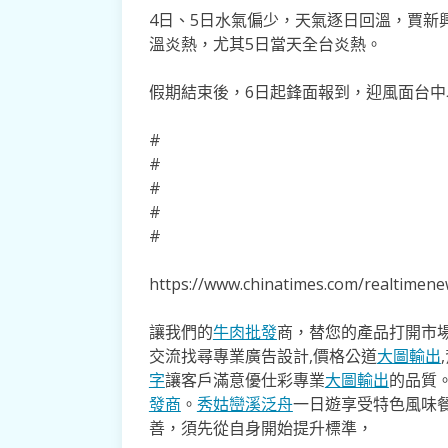
4日、5日水氣偏少，天氣逐日回溫，賈新
溫炎熱，尤其5日當天全台炎熱。
假期結束後，6日起鋒面報到，迎風面台
#
#
#
#
#
https://www.chinatimes.com/realtime
讓我們的
牛肉批發
商，替您的產品打開市場
交流找尋專業廣告設計,價格公道
大圖輸出
字
讓客戶滿意優仕彩專業
大圖輸出
的品質
發商
。
秀姑巒溪泛舟
一日遊享受特色風味
善，須先從自身開始提升標準，