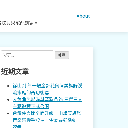
About
美味貝果宅配到家。
搜
尋
關
近期文章
鍵
字:
從山到海 一場金針花與阿美族野溪
流水席的奇幻饗宴
人氣角色喵喵與藍狗帶路 三鶯三大
主題遊程正式公開
台灣仲夏節全面升級！山海雙旗艦
音樂祭聯手登場，今夏最強活動一
次看