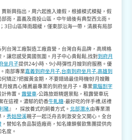
，賈新興指出，周六起進入連假，根據模式模擬，假
局部雨，嘉義及南投山區，中午過後有典型西北雨。
；3日山區降雨趨緩，僅東部沿海一帶，清晨有局部
系列台灣工廠製造工廠直營，台灣自有品牌，高規格
架，讓您感受異國氛圍。月子中心貴鬆鬆,找對
到府月
府坐月子
提供24小時、9小時彈性月嫂到府服務。優
寸。南部專業
嘉義到府坐月子
,
台南到府坐月子
,
高雄到
如何矯正?把握黃金期，不要錯過最佳時機!好月嫂難
業月嫂真心推薦最專業的到府坐月子。專業
電腦割字
設計佈置。
露營車
-公路旅遊精選景點，租露營車玩
方案在這裡。濃郁的奶香
牛軋糖
-最好吃的伴手禮,送禮
利豬
』， 採放養式的飼養方式。
北部潛水
由專業潛
界，
秀姑巒溪
親子一起泛舟去​刺激安全又開心。全台
發
，替知名食品製造廠商，知名連鎖餐飲集團提供肉
知名度。