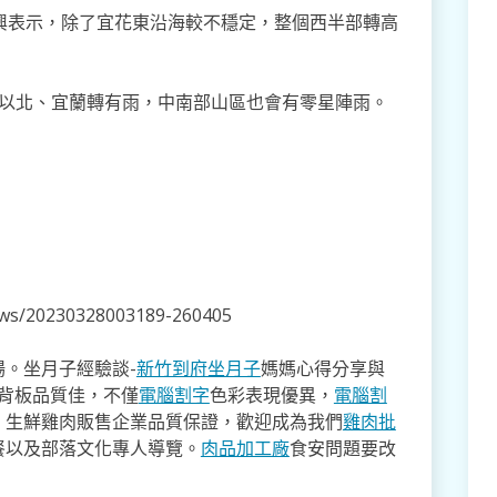
興表示，除了宜花東沿海較不穩定，整個西半部轉高
中以北、宜蘭轉有雨，中南部山區也會有零星陣雨。
news/20230328003189-260405
。坐月子經驗談-
新竹到府坐月子
媽媽心得分享與
,背板品質佳，不僅
電腦割字
色彩表現優異，
電腦割
。生鮮雞肉販售企業品質保證，歡迎成為我們
雞肉批
餐以及部落文化專人導覽。
肉品加工廠
食安問題要改