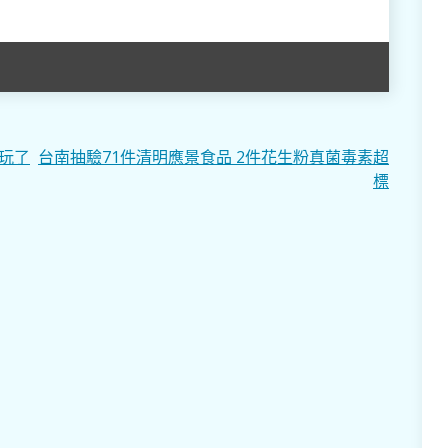
玩了
台南抽驗71件清明應景食品 2件花生粉真菌毒素超
標