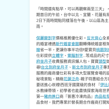
「時間還有點早，可以再觀察兩至三天」
期首日的午前，台中以北、宜蘭、花蓮有
2日下雨時間點同樣落在午後，以山區為主
雨。
保麗龍割字
價格推薦優仕彩。
反光背心
全
的婚宴禮遇
新竹婚宴會館
翻轉傳統婚宴框
嫂
省一半，更讓你事半功倍!!愛寶貝
桃園到
仕彩提供
立體字
、
電腦割字
…等成品的尺
府坐月子
收費服務資訊懶人包，寶寶
頭型
尋!
台北到府坐月子
、
新北市到府坐月子
專
服務的廠商優仕彩有多項大型展覽會場的
秘境景點，精緻
花蓮泛舟
-親子特惠組合
要送進心崁裡!西班牙國寶級的食材 『
伊比
水教練帶領，初學者也能盡情探索海底世
第一
豬肉進口
商『普惠冷凍肉品』
肉品批
品食材，我們專業於替長期合作廠商打開