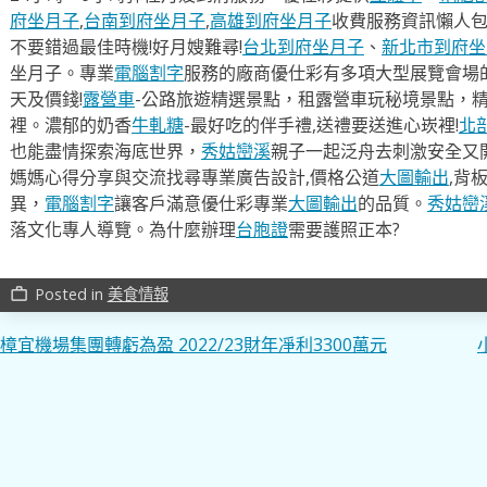
府坐月子
,
台南到府坐月子
,
高雄到府坐月子
收費服務資訊懶人
不要錯過最佳時機!好月嫂難尋!
台北到府坐月子
、
新北市到府坐
坐月子。專業
電腦割字
服務的廠商優仕彩有多項大型展覽會場
天及價錢!
露營車
-公路旅遊精選景點，租露營車玩秘境景點，
裡。濃郁的奶香
牛軋糖
-最好吃的伴手禮,送禮要送進心崁裡!
北
也能盡情探索海底世界，
秀姑巒溪
親子一起泛舟去​刺激安全又
媽媽心得分享與交流找尋專業廣告設計,價格公道
大圖輸出
,背
異，
電腦割字
讓客戶滿意優仕彩專業
大圖輸出
的品質。
秀姑巒
落文化專人導覽。為什麼辦理
台胞證
需要護照正本?
Posted in
美食情報
work_outline
文
樟宜機場集團轉虧為盈 2022/23財年凈利3300萬元
章
導
覽