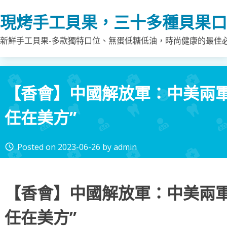
Skip
現烤手工貝果，三十多種貝果口
to
content
新鮮手工貝果-多款獨特口位、無蛋低糖低油，時尚健康的最佳
【香會】中國解放軍：中美兩軍
任在美方”
Posted on
2023-06-26
by
admin
access_time
【香會】中國解放軍：中美兩軍
任在美方”