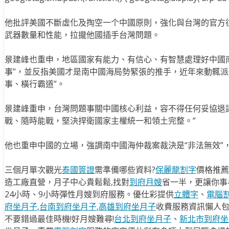
他批評美國不斷虛化及掏空一个中國原則，強化與台灣的官方
武器數量和性能，拉攏他國插手台灣問題。
景建峰也重申，地區國家有能力、有信心、有智慧處理好中國
事”，並反指美國才是南中國海局勢緊張的推手，近年來動輒派
事、橫行霸道”。
景建峰重申，台灣問題事關中國核心利益，容不得任何妥協退
戰、隨時能戰，堅決捍衛國家主權統一和領土完整。”
他也重申中國的立場，強調南中國海仲裁案裁決是“非法無效”
三個月單次觀光
泰國簽證
需準備哪些資料?
保麗龍割字
價格推薦
造工廠直營，月子中心貴鬆鬆,找對
到府月嫂
省一半，更讓你事半
24小時、9小時彈性月嫂到府服務。優仕彩提供
立體字
、
電腦
府坐月子
,
台南到府坐月子
,
高雄到府坐月子
收費服務資訊懶人
不要錯過最佳時機!好月嫂難尋!
台北到府坐月子
、
新北市到府坐