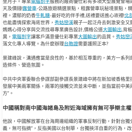
坐月子。專業
電腦割字
服務的廠商優仕彩有多項大型展覽會場
天及價錢!
露營車
-公路旅遊精選景點，租露營車玩秘境景點，
裡。濃郁的奶香
牛軋糖
-最好吃的伴手禮,送禮要送進心崁裡!
北
也能盡情探索海底世界，
秀姑巒溪
親子一起泛舟去​刺激安全又
媽媽心得分享與交流找尋專業廣告設計,價格公道
大圖輸出
,背
異，
電腦割字
讓客戶滿意優仕彩專業
大圖輸出
的品質。
秀姑巒
落文化專人導覽。為什麼辦理
台胞證
需要護照正本?
景建峰說，溝通應當是良性的，基於相互尊重的，美方一系列
造條件、營造氛圍。
中共中央軍委聯合參謀部副參謀長景建峰中將在新加坡香格里
發展中美兩軍關係，兩軍的接觸交流並未中斷，並指當前中美
方”。
中國稱對南中國海諸島及附近海域擁有無可爭辯主權
他說，中國解放軍在台海周邊組織的軍事反制行動，針對台獨
義，無可指摘”，反指美國以台制華，台獨挾洋自重的行為，