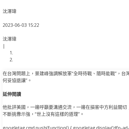
沈澤瑋
2023-06-03 15:22
沈澤瑋
|
在台灣問題上，景建峰強調解放軍“全時待戰、隨時能戰”，台
何妥協退讓”。
延伸閱讀
他批評美國，一邊呼籲要溝通交流，一邊在損害中方利益關切
不斷挑釁示強，“世上沒有這樣的道理”。
googletag.cmd.push(function() { googletag.display(‘dfp-ad-i