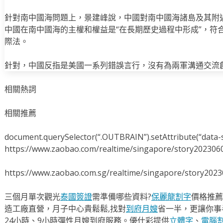
針對南中國海問題上，景建峰說，中國對南中國海諸島及其附近
中國在南中國海的主權和權益是“在長期歷史過程中形成”，符
際法。
針對，中國反指是美國一系列錯誤言行，沒有為兩軍溝通交流
相關熱詞
相關推薦
document.querySelector(“.OUTBRAIN”).setAttribute(“data-s
https://www.zaobao.com/realtime/singapore/story202306
https://www.zaobao.com.sg/realtime/singapore/story202
三個月單次觀光
泰國簽證
需準備哪些資料?
保麗龍割字
價格推薦
造工廠直營，月子中心貴鬆鬆,找對
到府月嫂
省一半，更讓你事半
24小時、9小時彈性月嫂到府服務。優仕彩提供
立體字
、
電腦