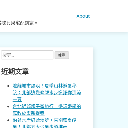
About
美味貝果宅配到家。
搜
尋
關
近期文章
鍵
字:
逃離城市熱浪！夏季山林避暑秘
笈：北部這幾條親水步道讓你清涼
一夏
台北近郊親子微旅行：邊玩邊學的
寓教於樂新提案
沿著水岸綠蔭漫步，告別盛夏酷
暑！北部五大消暑步道推薦