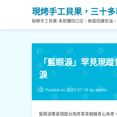
Skip
現烤手工貝果，三十多
to
content
新鮮手工貝果-多款獨特口位、無蛋低糖低油
「藍眼淚」罕見現蹤
淚
Posted on
2023-07-16
by
admin
access_time
藍眼淚驚喜現蹤台南將軍青鯤鯓青山漁港