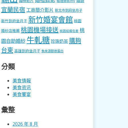
婚錄
婚禮影片
婚禮錄影mv
宜蘭民宿
工商簡介影片
新北市到府坐月子
新竹婚宴會館
新竹到府坐月子
桃園
桃園機場接送
桃
婚紗店推薦
桃園結婚包套
牛軋糖
購夠
園自助婚紗
珍珠奶茶
台東
高雄到府坐月子
魚來源膠原蛋白
分類
美食情報
美食资讯
美食饗宴
彙整
2026 年 8 月