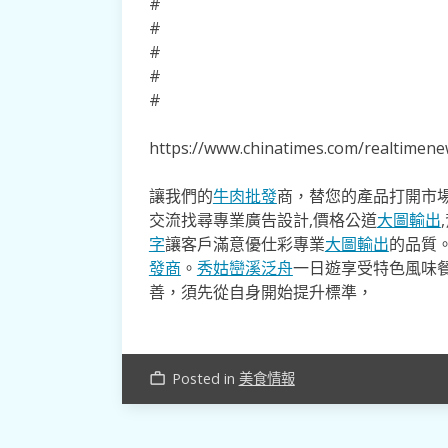
#
#
#
#
#
https://www.chinatimes.com/realtime
讓我們的
牛肉批發
商，替您的產品打開市場
交流找尋專業廣告設計,價格公道
大圖輸出
字
讓客戶滿意優仕彩專業
大圖輸出
的品質
發商
。
秀姑巒溪泛舟
一日遊享受特色風味
善，須先從自身開始提升標準，
Posted in
美食情報
work_outline