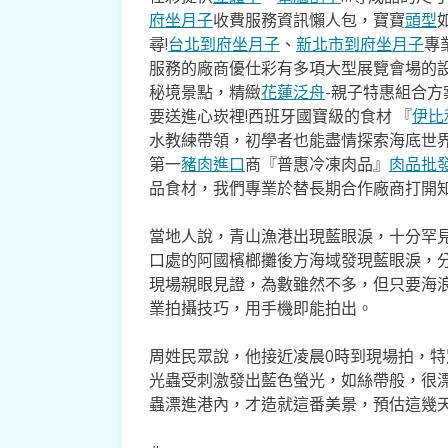
府坐月子
收費服務資訊懶人包，寶寶
頭型
尋!
台北到府坐月子
、
新北市到府坐月子
專
服務的廠商優仕彩有多項大型展覽會場的
秘境景點，精緻
花蓮泛舟
-親子特惠組合
要送進心崁裡!西班牙國寶級的食材 『
伊比
水教練帶領，初學者也能盡情探索海底世
第一
豬肉進口
商『普惠冷凍肉品』
肉品批
品食材，我們專業於替長期合作廠商打開
當地人說，青山漁港出現藍眼淚，十分罕
口處的阿國檳榔攤後方海域發現藍眼淚，
現場親眼見證，為數雖然不多，但只要海
業拍攝技巧，用手機即能拍出。
周姓民眾說，他接近凌晨0時到現場拍，
光蟲受刺激發出藍色螢光，如絲帶般，很
蟲漂進港內，才造就這番美景，預估這幾