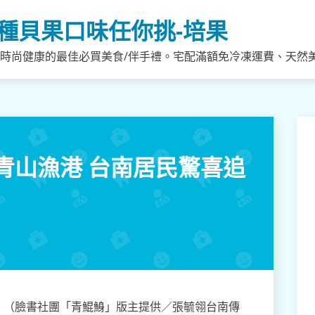
種貝果口味任你挑-培果
，時尚健康的最佳必買美食/伴手禮。宅配滿額免冷凍運費、天然
青山漁港 台南居民驚喜追
。（臉書社團「青鯤鯓」版主提供／張毓翎台南傳