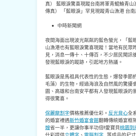
真） 藍眼淚驚喜現蹤台南將軍青鯤鯓青山
傳真） 「藍眼淚」罕見現蹤青山漁港 台南
中時新聞網
夜間海面出現波光粼粼的藍色螢光，「藍
山漁港也有藍眼淚驚喜現蹤！當地有民眾
見，消息一傳十、十傳百，不少居民聞訊
發現藍眼淚的蹤跡，引起地方熱議。
藍眼淚是馬祖具代表性的生態，爆發季節約
毛藻）的生物，經過海浪及自然風的驚擾
園、高雄和台南安平都有人發現藍眼淚的
得很驚喜。
保麗龍割字
價格推薦優仕彩。
反光背心
全
的婚宴禮遇
新竹婚宴會館
翻轉傳統婚宴框
嫂
省一半，更讓你事半功倍!!愛寶貝
桃園到
仕彩提供
立體字
、
電腦割字
…等成品的尺