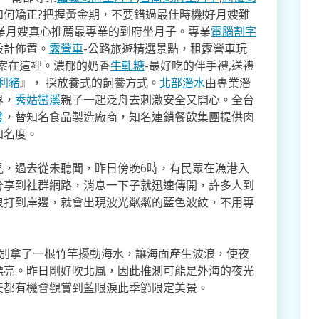
如何矯正?把握黃金期，不要錯過最佳時機!好月嫂難
業月嫂真心推薦最專業的到府坐月子。專業
電腦割字
設計佈置。
露營車
-公路旅遊精選景點，租露營車玩
方案在這裡。濃郁的奶香
牛軋糖
-最好吃的伴手禮,送禮
利豬
』， 採放養式的飼養方式。
北部潛水
由專業潛
界，
秀姑巒溪
親子一起泛舟去​刺激安全又開心。全台
發
，替知名食品製造廠商，知名連鎖餐飲集團提供肉
知名度。
見，過去從未聽聞，昨日傍晚6時，有民眾在漁港入
分享到社群網路，消息一下子就迅速傳開，許多人到
浪打到岸邊，就會出現波光粼粼的藍色波紋，不用專
特別拿了一根竹竿擾動海水，讓海面產生波浪，使夜
漂亮。昨日剛好吹北風，因此推測可能是外海的夜光
天都有機會觀賞到藍眼淚此季節限定美景。