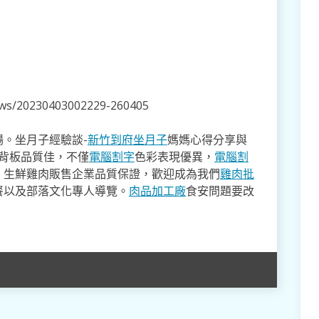
news/20230403002229-260405
。坐月子經驗談-
新竹到府坐月子
媽媽心得分享與
,背板品質佳，不僅
電腦割字
色彩表現優異，
電腦割
。生鮮雞肉販售企業品質保證，歡迎成為我們
雞肉批
餐以及部落文化專人導覽。
肉品加工廠
食安問題要改