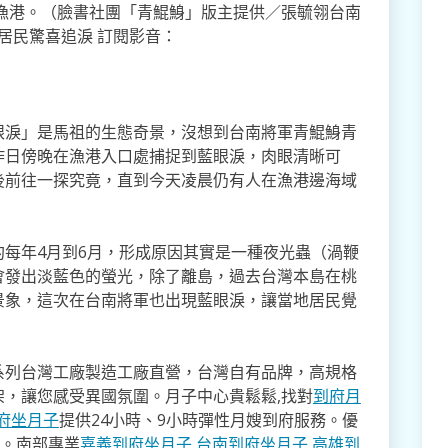
漁港。（臉書社團「青鯤鯓」版主提供／張毓翎台南
居民驚喜追淚 訂閱影音：
眼淚」是馬祖的生態奇景，沒想到台南將軍青鯤鯓青
昨日傍晚在漁港入口處捕捉到藍眼淚，肉眼清晰可
後前往一探究竟，直到今天凌晨仍有人在漁港邊海域
每年4月到6月，形成原因其實是一種夜光蟲（渦鞭
會發出淡藍色的螢光，除了離島，過去台灣本島在桃
景象，這次在台南將軍也出現藍眼淚，讓當地居民覺
系列台灣工廠製造工廠直營，台灣自有品牌，高規格
架，讓您感受異國氛圍。月子中心貴鬆鬆,找對
到府月
府坐月子
提供24小時、9小時彈性月嫂到府服務。優
寸。南部專業
嘉義到府坐月子
,
台南到府坐月子
,
高雄到