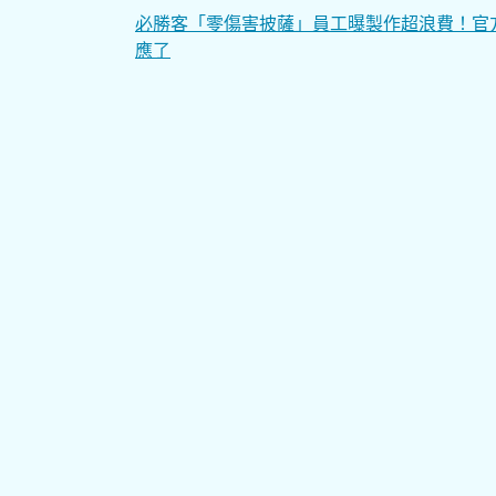
文
必勝客「零傷害披薩」員工曝製作超浪費！官
應了
章
導
覽