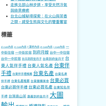
走進北部山林步道，享受天然冷氣
與綠意療癒
台北山城秘境探索：在火山與茶香
之間，感受生態與文化的雙重饗宴
標籤
一
d cup內衣
e cup內衣
f 罩杯內衣
g cup內衣
i cup內衣
到府月嫂
中街住宿
一中街民宿
台中一中住宿
台
台中一中民宿
台南到府坐月子
台北到府坐月子
台東伴
東人氣伴手禮
台東人氣名產
手禮
台東名產
台東名產
台東伴手禮推薦
台東必買
伴手禮
台東名產推薦
台東團購美食
台東必買名產
台東必買伴手禮
台東知名伴
大圖
台灣高山茶
手禮
嘉義到府坐月子
輸出
婚禮錄影