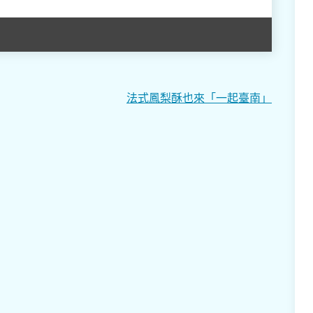
法式鳳梨酥也來「一起臺南」