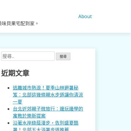
About
美味貝果宅配到家。
搜
尋
關
近期文章
鍵
字:
逃離城市熱浪！夏季山林避暑秘
笈：北部這幾條親水步道讓你清涼
一夏
台北近郊親子微旅行：邊玩邊學的
寓教於樂新提案
沿著水岸綠蔭漫步，告別盛夏酷
暑！北部五大消暑步道推薦