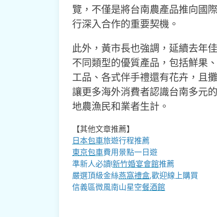
覽，不僅是將台南農產品推向國
行深入合作的重要契機。
此外，黃市長也強調，延續去年
不同類型的優質產品，包括鮮果
工品、各式伴手禮還有花卉，且
讓更多海外消費者認識台南多元
地農漁民和業者生計。
【其他文章推薦】
日本包車
旅遊行程推薦
東京包車
費用景點一日遊
準新人必讀!
新竹婚宴會館
推薦
嚴選頂級金絲
燕窩
禮盒
,歡迎線上購買
信義區微風南山星空
餐酒館