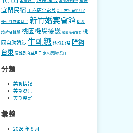
婚錄
婚禮影片
婚禮錄影mv
宜蘭民宿
工商簡介影片
新北市到府坐月子
新竹婚宴會館
新竹到府坐月子
桃園
桃園機場接送
桃
婚紗店推薦
桃園結婚包套
牛軋糖
購夠
園自助婚紗
珍珠奶茶
台東
高雄到府坐月子
魚來源膠原蛋白
分類
美食情報
美食资讯
美食饗宴
彙整
2026 年 8 月