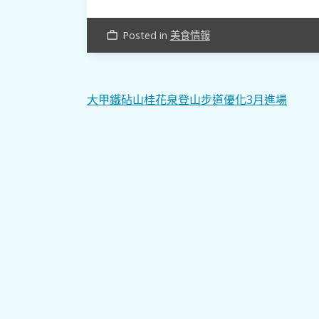
Posted in
美食情報
work_outline
文
大甲鐵砧山桂花泉登山步道優化3月進場
章
導
覽