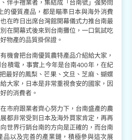
業、伴手禮業者，集結成「台南號」強勢問
以上的優質產品，都是瞄準日本與海外消費
長也在昨日出席台灣館開幕儀式力推台南最
特別在開幕式後來到台南攤位，一口氣試吃
南好物產的品質掛保證。
興有機會把台南優質農特產品介紹給大家，
台積電，事實上今年是台南400年，在紀
也把最好的鳳梨、芒果、文旦、芝麻、蝴蝶
薦給大家，日本是非常重視食安的國家，因
最好的消費者。
，在市府跟業者齊心努力下，台南盛產的農
品展都非常受到日本及海外買家肯定，再再
走向世界行銷台南的方向是正確的，而台南
產品以及完善的產業鏈，積極參與這次展