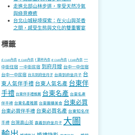
走進北部山林步道，享受天然冷氣
與綠意療癒
台北山城秘境探索：在火山與茶香
之間，感受生態與文化的雙重饗宴
標籤
一
d cup內衣
e cup內衣
f 罩杯內衣
g cup內衣
i cup內衣
到府月嫂
中街住宿
一中街民宿
台中一中住宿
台
台中一中民宿
台南到府坐月子
台北到府坐月子
台東伴
東人氣伴手禮
台東人氣名產
手禮
台東名產
台東名產
台東伴手禮推薦
台東必買
伴手禮
台東名產推薦
台東團購美食
台東必買名產
台東必買伴手禮
台東知名伴
大圖
台灣高山茶
手禮
嘉義到府坐月子
輸出
婚禮錄影