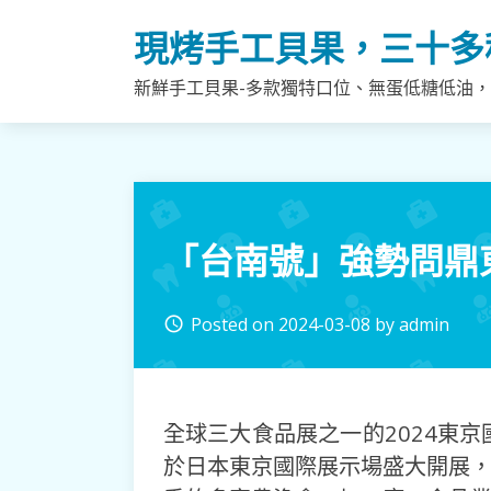
Skip
現烤手工貝果，三十多
to
content
新鮮手工貝果-多款獨特口位、無蛋低糖低油
「台南號」強勢問鼎
Posted on
2024-03-08
by
admin
access_time
全球三大食品展之一的2024東京國際食品
於日本東京國際展示場盛大開展